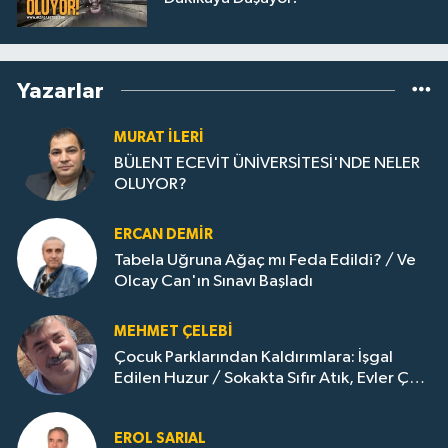
Yazarlar
MURAT İLERI
BÜLENT ECEVİT ÜNİVERSİTESİ'NDE NELER
OLUYOR?
ERCAN DEMIR
Tabela Uğruna Ağaç mı Feda Edildi? / Ve
Olcay Can'ın Sınavı Başladı
MEHMET ÇELEBI
Çocuk Parklarından Kaldırımlara: İşgal
Edilen Huzur / Sokakta Sıfır Atık, Evler Çöp
Dolu
EROL SARIAL