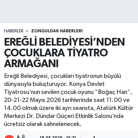
DEVREK
DÜZCE
HABERLER
ZONGULDAK HABERLERI
EREĞLİ BELEDİYESİ’NDEN
EREĞLİ
ÇOCUKLARA TİYATRO
GÖKÇEBEY
ARMAĞANI
KARABÜK
Ereğli Belediyesi, çocukları tiyatronun büyülü
dünyasıyla buluşturuyor. Konya Devlet
KASTAMONU
Tiyatrosu’nun sevilen çocuk oyunu “Boğaç Han”,
20-21-22 Mayıs 2026 tarihlerinde saat 11.00 ve
14.00 olmak üzere iki ayrı seansta, Atatürk Kültür
Merkezi Dr. Dündar Güçeri Etkinlik Salonu’nda
ücretsiz olarak sahnelenecek.
A. Ü.