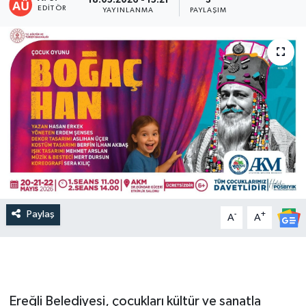
18.05.2026 - 15:21
3
EDITÖR
YAYINLANMA
PAYLAŞIM
Paylaş
-
+
A
A
Ereğli Belediyesi, çocukları kültür ve sanatla