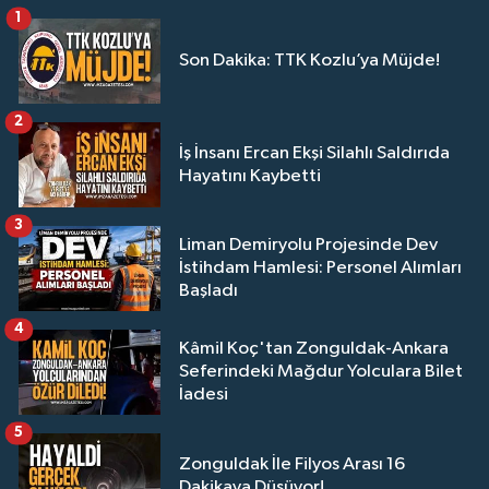
1
Son Dakika: TTK Kozlu’ya Müjde!
2
İş İnsanı Ercan Ekşi Silahlı Saldırıda
Hayatını Kaybetti
3
Liman Demiryolu Projesinde Dev
İstihdam Hamlesi: Personel Alımları
Başladı
4
Kâmil Koç'tan Zonguldak-Ankara
Seferindeki Mağdur Yolculara Bilet
İadesi
5
Zonguldak İle Filyos Arası 16
Dakikaya Düşüyor!