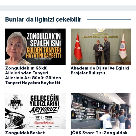
Bunlar da ilginizi çekebilir
Zonguldak'ın Köklü
Akademide Dijital Ve Eğitici
Ailelerinden Tanyeri
Projeler Buluştu
Ailesinin Acı Günü: Gülden
Tanyeri Hayatını Kaybetti
Zonguldak Basket
JÖAK Store Tırı Zonguldak