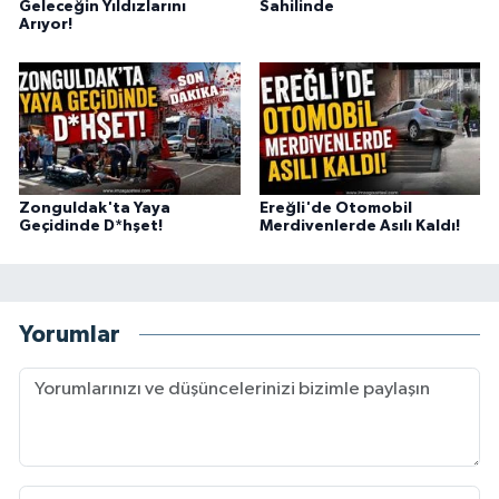
Geleceğin Yıldızlarını
Sahilinde
Arıyor!
Zonguldak'ta Yaya
Ereğli'de Otomobil
Geçidinde D*hşet!
Merdivenlerde Asılı Kaldı!
Yorumlar