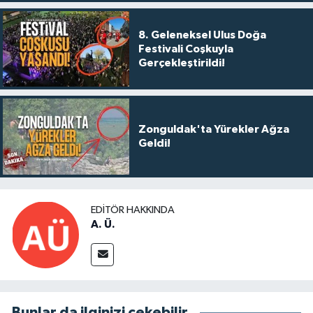
8. Geleneksel Ulus Doğa
Festivali Coşkuyla
Gerçekleştirildi!
Zonguldak'ta Yürekler Ağza
Geldi!
EDITÖR HAKKINDA
A. Ü.
Bunlar da ilginizi çekebilir