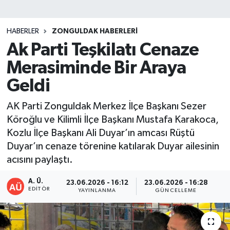
DEVREK
HABERLER
ZONGULDAK HABERLERI
DÜZCE
Ak Parti Teşkilatı Cenaze
Merasiminde Bir Araya
EREĞLİ
Geldi
GÖKÇEBEY
AK Parti Zonguldak Merkez İlçe Başkanı Sezer
Köroğlu ve Kilimli İlçe Başkanı Mustafa Karakoca,
KARABÜK
Kozlu İlçe Başkanı Ali Duyar’ın amcası Rüştü
Duyar’ın cenaze törenine katılarak Duyar ailesinin
KASTAMONU
acısını paylaştı.
A. Ü.
23.06.2026 - 16:12
23.06.2026 - 16:28
EDITÖR
YAYINLANMA
GÜNCELLEME