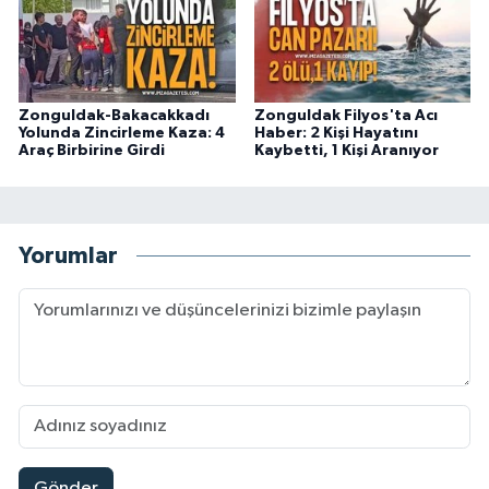
Zonguldak-Bakacakkadı
Zonguldak Filyos'ta Acı
Yolunda Zincirleme Kaza: 4
Haber: 2 Kişi Hayatını
Araç Birbirine Girdi
Kaybetti, 1 Kişi Aranıyor
Yorumlar
Gönder