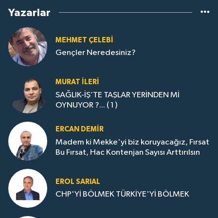
Yazarlar
MEHMET ÇELEBI
Gençler Neredesiniz?
MURAT İLERI
SAĞLIK-İŞ’TE TAŞLAR YERİNDEN Mİ
OYNUYOR ?... ( 1 )
ERCAN DEMIR
Madem ki Mekke'yi biz koruyacağız, Fırsat
Bu Fırsat, Hac Kontenjan Sayısı Arttırılsın
EROL SARIAL
CHP'Yİ BÖLMEK TÜRKİYE'Yİ BÖLMEK