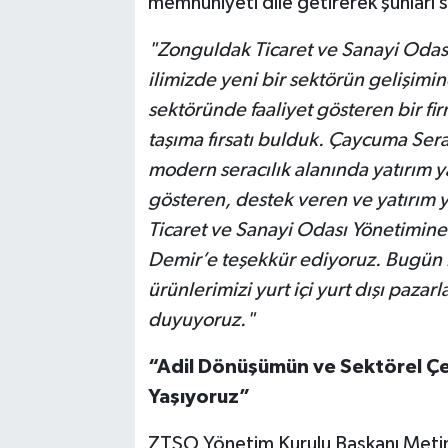
memnuniyeti dile getirerek şunları 
"Zonguldak Ticaret ve Sanayi Odas
ilimizde yeni bir sektörün gelişimin
sektöründe faaliyet gösteren bir fi
taşıma fırsatı bulduk. Çaycuma Sera
modern seracılık alanında yatırım y
gösteren, destek veren ve yatırım
Ticaret ve Sanayi Odası Yönetimin
Demir’e teşekkür ediyoruz. Bugün b
ürünlerimizi yurt içi yurt dışı paz
duyuyoruz."
“Adil Dönüşümün ve Sektörel Çeşi
Yaşıyoruz”
ZTSO Yönetim Kurulu Başkanı Metin 