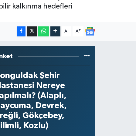
bilir kalkınma hedefleri
-
+
A
A
nket
onguldak Şehir
astanesi Nereye
apılmalı? (Alaplı,
aycuma, Devrek,
reğli, Gökçebey,
ilimli, Kozlu)