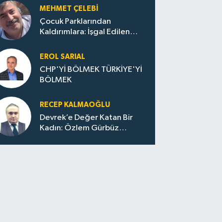
MEHMET ÇELEBI
Çocuk Parklarından
Kaldırımlara: İşgal Edilen
Huzur / Sokakta Sıfır Atık,
Evler Çöp Dolu
EROL SARIAL
CHP'Yİ BÖLMEK TÜRKİYE'Yİ
BÖLMEK
RECEP KALMAOĞLU
Devrek’e Değer Katan Bir
Kadın: Özlem Gürbüz
Ulupınar