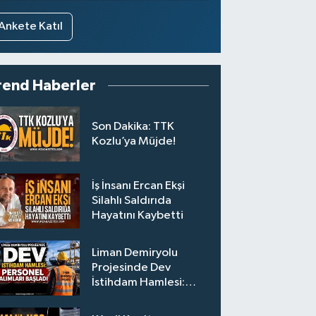
Ankete Katıl
rend Haberler
Son Dakika: TTK
Kozlu’ya Müjde!
İş İnsanı Ercan Ekşi
Silahlı Saldırıda
Hayatını Kaybetti
Liman Demiryolu
Projesinde Dev
İstihdam Hamlesi:
Personel Alımları
Başladı