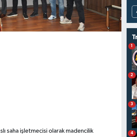
T
1
2
3
lı saha işletmecisi olarak madencilik
4