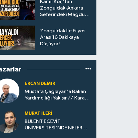
Kâmil Koç'tan
Zonguldak-Ankara
Seferindeki Mağdur
Yolculara Bilet İadesi
Zonguldak İle Filyos
Arası 16 Dakikaya
Düşüyor!
azarlar
ERCAN DEMIR
Mustafa Çağlayan'a Bakan
Yardımcılığı Yakışır // ​Kara
Elmastan Mavi Vatan Gazına:
Zonguldak'ın Dönüşümü..
MURAT İLERI
BÜLENT ECEVİT
ÜNİVERSİTESİ'NDE NELER
OLUYOR?