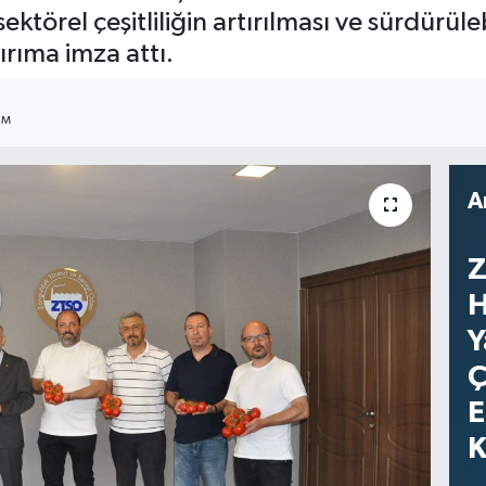
ktörel çeşitliliğin artırılması ve sürdürüle
rıma imza attı.
IM
A
Z
H
Y
Ç
E
K