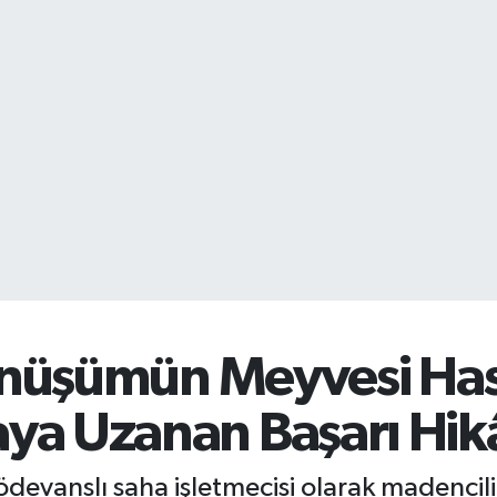
Dönüşümün Meyvesi Hasa
ya Uzanan Başarı Hik
ödevanslı saha işletmecisi olarak madencil