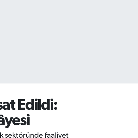
t Edildi:
âyesi
ik sektöründe faaliyet