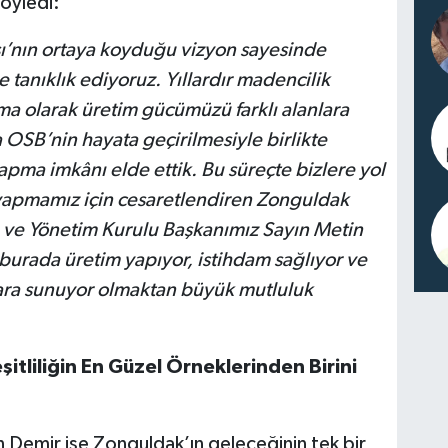
söyledi:
ı’nın ortaya koyduğu vizyon sayesinde
e tanıklık ediyoruz. Yıllardır madencilik
rma olarak üretim gücümüzü farklı alanlara
 OSB’nin hayata geçirilmesiyle birlikte
apma imkânı elde ettik. Bu süreçte bizlere yol
 yapmamız için cesaretlendiren Zonguldak
e ve Yönetim Kurulu Başkanımız Sayın Metin
urada üretim yapıyor, istihdam sağlıyor ve
arlara sunuyor olmaktan büyük mutluluk
tliliğin En Güzel Örneklerinden Birini
Demir ise Zonguldak’ın geleceğinin tek bir