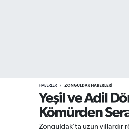
DEVREK
DÜZCE
EREĞLİ
GÖKÇEBEY
KARABÜK
KASTAMONU
HABERLER
ZONGULDAK HABERLERI
Yeşil ve Adil 
Kömürden Sera
Zonguldak'ta uzun yıllardır r