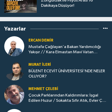
Zonguldak İle Filyos Arası 16
Dakikaya Düşüyor!
Yazarlar
ERCAN DEMIR
Mustafa Çağlayan'a Bakan Yardımcılığı
Yakışır // ​Kara Elmastan Mavi Vatan
Gazına: Zonguldak'ın Dönüşümü..
MURAT İLERI
BÜLENT ECEVİT ÜNİVERSİTESİ'NDE NELER
OLUYOR?
MEHMET ÇELEBI
Çocuk Parklarından Kaldırımlara: İşgal
Edilen Huzur / Sokakta Sıfır Atık, Evler Çöp
Dolu