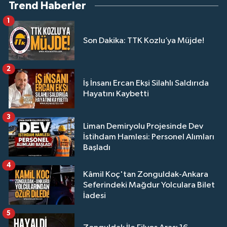
Trend Haberler
1
Son Dakika: TTK Kozlu’ya Müjde!
2
İş İnsanı Ercan Ekşi Silahlı Saldırıda
Hayatını Kaybetti
3
Liman Demiryolu Projesinde Dev
İstihdam Hamlesi: Personel Alımları
Başladı
4
Kâmil Koç'tan Zonguldak-Ankara
Seferindeki Mağdur Yolculara Bilet
İadesi
5