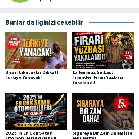
Bunlar da ilginizi çekebilir
Dışarı Çıkacaklar Dikkat!
15 Temmuz Suikast
Türkiye Yanacak!
Timinden Firari Yüzbaşı
Yakalandı!
2025'in En Çok Satan
Sigaraya Bir Zam Daha! İşte
Otomobilleri Açıklandı!
Yeni Tarife!