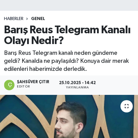
DEVREK
HABERLER
GENEL
DÜZCE
Barış Reus Telegram Kanalı
Olayı Nedir?
EREĞLİ
Barış Reus Telegram kanalı neden gündeme
GÖKÇEBEY
geldi? Kanalda ne paylaşıldı? Konuya dair merak
edilenleri haberimizde derledik.
KARABÜK
ŞAHSÜVER ÇITIR
25.10.2025 - 14:42
EDITÖR
YAYINLANMA
KASTAMONU