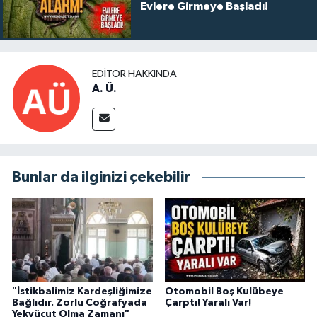
Evlere Girmeye Başladı!
EDITÖR HAKKINDA
A. Ü.
Bunlar da ilginizi çekebilir
"İstikbalimiz Kardeşliğimize
Otomobil Boş Kulübeye
Bağlıdır. Zorlu Coğrafyada
Çarptı! Yaralı Var!
Yekvücut Olma Zamanı"