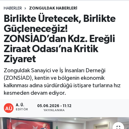
HABERLER
ZONGULDAK HABERLERI
DEVREK
Birlikte Üretecek, Birlikte
DÜZCE
Güçleneceğiz!
ZONSİAD’dan Kdz. Ereğli
EREĞLİ
Ziraat Odası’na Kritik
GÖKÇEBEY
Ziyaret
KARABÜK
Zonguldak Sanayici ve İş İnsanları Derneği
(ZONSİAD), kentin ve bölgenin ekonomik
KASTAMONU
kalkınması adına sürdürdüğü istişare turlarına hız
kesmeden devam ediyor.
A. Ü.
05.06.2026 - 11:12
EDITÖR
YAYINLANMA