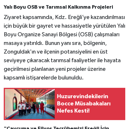
Yalı Boyu OSB ve Tarımsal Kalkınma Projeleri
Ziyaret kapsamında, Kdz. Ereğli’ye kazandırılması
için büyük bir gayret ve hassasiyetle yürütülen Yalı
Boyu Organize Sanayi Bölgesi (OSB) çalışmaları
masaya yatırıldı. Bunun yanı sıra, bölgenin,
Zonguldak'ın ve ilçenin potansiyelini en üst
seviyeye çıkaracak tarımsal faaliyetler ile hayata
geçirilmesi planlanan yeni projeler üzerine
kapsamlı istişarelerde bulunuldu.
Huzurevindekilerin
Bocce Müsabakaları
Nefes Kesti!
"Çaycuma ve Filyos Tecrübemizi Ereğli İçin