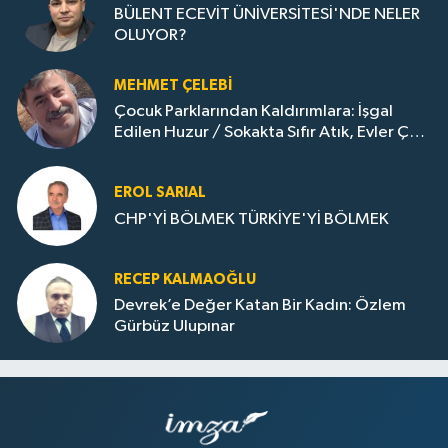
BÜLENT ECEVİT ÜNİVERSİTESİ'NDE NELER
OLUYOR?
MEHMET ÇELEBI
Çocuk Parklarından Kaldırımlara: İşgal
Edilen Huzur / Sokakta Sıfır Atık, Evler Çöp
Dolu
EROL SARIAL
CHP'Yİ BÖLMEK TÜRKİYE'Yİ BÖLMEK
RECEP KALMAOĞLU
Devrek’e Değer Katan Bir Kadın: Özlem
Gürbüz Ulupınar