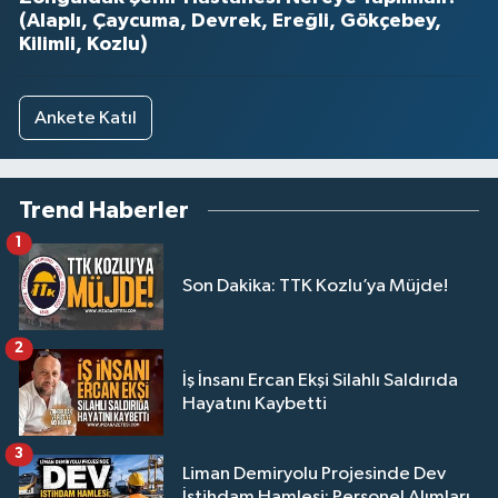
(Alaplı, Çaycuma, Devrek, Ereğli, Gökçebey,
Kilimli, Kozlu)
Ankete Katıl
Trend Haberler
1
Son Dakika: TTK Kozlu’ya Müjde!
2
İş İnsanı Ercan Ekşi Silahlı Saldırıda
Hayatını Kaybetti
3
Liman Demiryolu Projesinde Dev
İstihdam Hamlesi: Personel Alımları