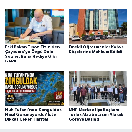
Eski Bakan Tınaz Titiz'den
Emekli Öğretmenler Kahve
Çaycuma'ya Övgü Dolu
Köşelerine Mahkum Edildi
Sözler: Bana Hediye Gibi
Geldi
Nuh Tufanı'nda Zonguldak
MHP Merkez İlçe Başkanı
Nasıl Görünüyordu? İşte
Torlak Mazbatasını Alarak
Dikkat Çeken Harita!
Göreve Başladı