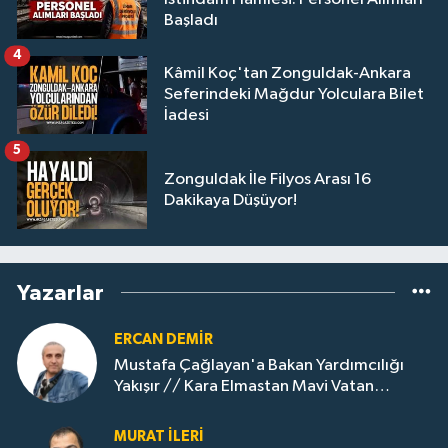
Başladı
4
Kâmil Koç'tan Zonguldak-Ankara
Seferindeki Mağdur Yolculara Bilet
İadesi
5
Zonguldak İle Filyos Arası 16
Dakikaya Düşüyor!
Yazarlar
ERCAN DEMIR
Mustafa Çağlayan'a Bakan Yardımcılığı
Yakışır // ​Kara Elmastan Mavi Vatan
Gazına: Zonguldak'ın Dönüşümü..
MURAT İLERI