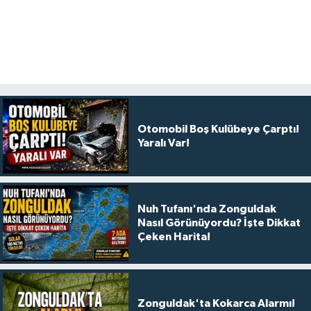
Otomobil Boş Kulübeye Çarptı!
Yaralı Var!
Nuh Tufanı'nda Zonguldak
Nasıl Görünüyordu? İşte Dikkat
Çeken Harita!
Zonguldak'ta Kokarca Alarmı!