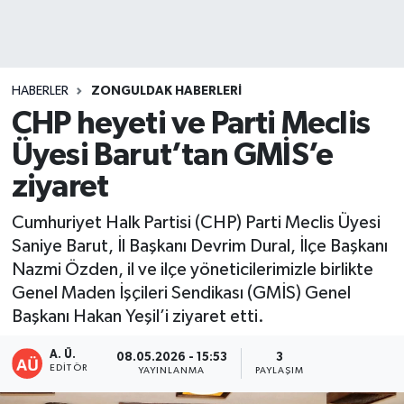
DEVREK
DÜZCE
HABERLER
ZONGULDAK HABERLERI
CHP heyeti ve Parti Meclis
EREĞLİ
Üyesi Barut’tan GMİS’e
GÖKÇEBEY
ziyaret
KARABÜK
Cumhuriyet Halk Partisi (CHP) Parti Meclis Üyesi
Saniye Barut, İl Başkanı Devrim Dural, İlçe Başkanı
KASTAMONU
Nazmi Özden, il ve ilçe yöneticilerimizle birlikte
Genel Maden İşçileri Sendikası (GMİS) Genel
Başkanı Hakan Yeşil’i ziyaret etti.
A. Ü.
08.05.2026 - 15:53
3
EDITÖR
YAYINLANMA
PAYLAŞIM