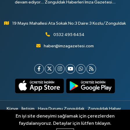
devam ediyor... Zonguldak Haberleri İmza Gazetesi...
19 Mayıs Mahallesi Ata Sokak No:3 Daire:3 Kozlu/Zonguldak
0532 495 6454
haber@imzagazetesi.com
Künye
İletişim
Hava Durumu Zonguldak
Zonguldak Haber
Gizlilik Sözleşmesi
Hizmet Şartları
Sitemap
En iyi site deneyimi sağlamak için çerezlerden
faydalanıyoruz. Detaylar için lütfen tıklayın.