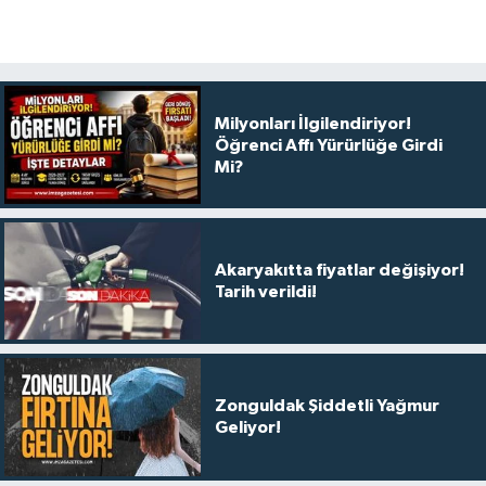
Milyonları İlgilendiriyor!
Öğrenci Affı Yürürlüğe Girdi
Mi?
Akaryakıtta fiyatlar değişiyor!
Tarih verildi!
Zonguldak Şiddetli Yağmur
Geliyor!