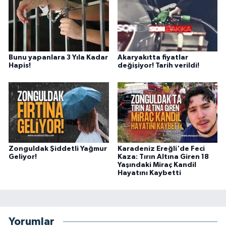
Bunu yapanlara 3 Yıla Kadar
Akaryakıtta fiyatlar
Hapis!
değişiyor! Tarih verildi!
Zonguldak Şiddetli Yağmur
Karadeniz Ereğli'de Feci
Geliyor!
Kaza: Tırın Altına Giren 18
Yaşındaki Miraç Kandil
Hayatını Kaybetti
Yorumlar