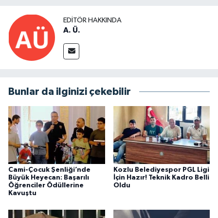
EDITÖR HAKKINDA
A. Ü.
Bunlar da ilginizi çekebilir
Cami-Çocuk Şenliği’nde
Kozlu Belediyespor PGL Ligi
Büyük Heyecan: Başarılı
İçin Hazır! Teknik Kadro Belli
Öğrenciler Ödüllerine
Oldu
Kavuştu