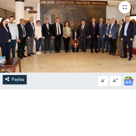
Paylaş
-
+
A
A