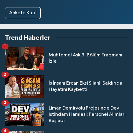
Ankete Katıl
Trend Haberler
1
Muhtemel Aşk 9. Bölüm Fragmanı
İzle
2
İş İnsanı Ercan Ekşi Silahlı Saldırıda
Hayatını Kaybetti
3
Liman Demiryolu Projesinde Dev
İstihdam Hamlesi: Personel Alımları
Başladı
4