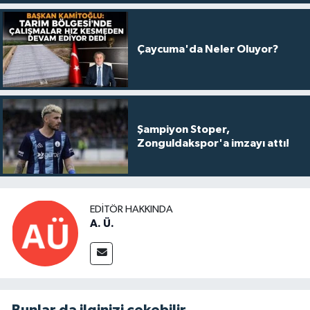
Çaycuma'da Neler Oluyor?
Şampiyon Stoper,
Zonguldakspor'a imzayı attı!
EDITÖR HAKKINDA
A. Ü.