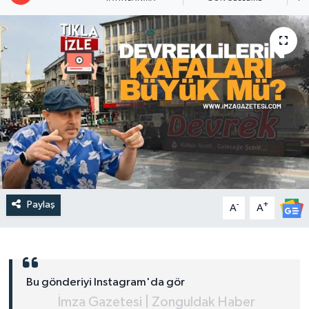
Paylaş
-
+
A
A
Bu gönderiyi Instagram'da gör
İmza Gazetesi | Zonguldak Haber