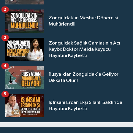
2
Zonguldak'ın Meşhur Dönercisi
Mühürlendi!
3
Zonguldak Sağlık Camiasının Acı
Kaybı: Doktor Melda Kuyucu
Hayatını Kaybetti
4
Rusya'dan Zonguldak'a Geliyor:
Dikkatli Olun!
5
İş İnsanı Ercan Ekşi Silahlı Saldırıda
Hayatını Kaybetti