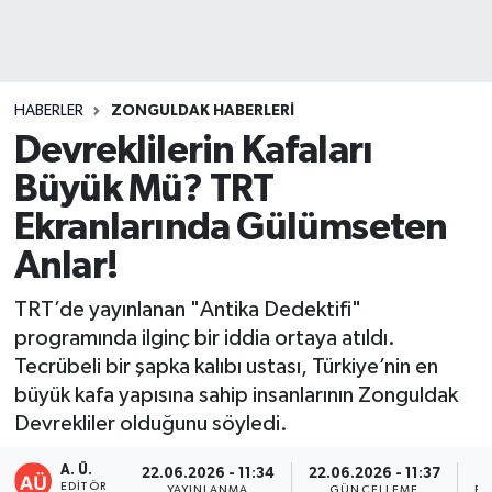
DEVREK
DÜZCE
HABERLER
ZONGULDAK HABERLERI
Devreklilerin Kafaları
EREĞLİ
Büyük Mü? TRT
GÖKÇEBEY
Ekranlarında Gülümseten
Anlar!
KARABÜK
TRT’de yayınlanan "Antika Dedektifi"
KASTAMONU
programında ilginç bir iddia ortaya atıldı.
Tecrübeli bir şapka kalıbı ustası, Türkiye’nin en
büyük kafa yapısına sahip insanlarının Zonguldak
Devrekliler olduğunu söyledi.
A. Ü.
22.06.2026 - 11:34
22.06.2026 - 11:37
EDITÖR
YAYINLANMA
GÜNCELLEME
PA