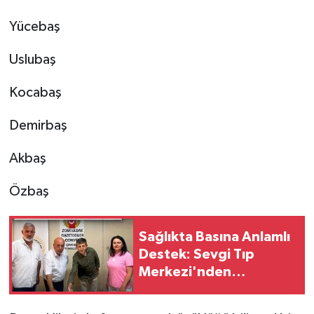
Yücebaş
Uslubaş
Kocabaş
Demirbaş
Akbaş
Özbaş
Sağlıkta Basına Anlamlı
Destek: Sevgi Tıp
Merkezi'nden
Gazetecilere Özel
İndirim Protokolü