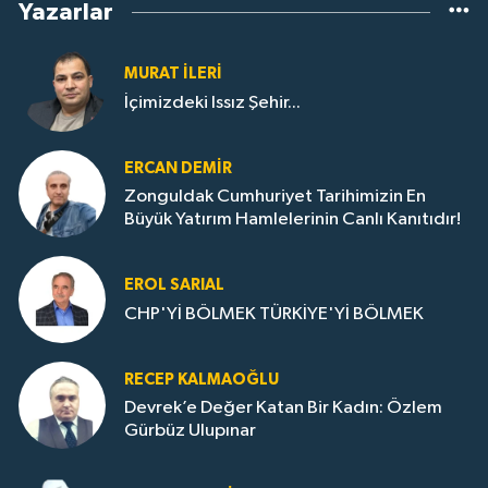
Yazarlar
MURAT İLERI
İçimizdeki Issız Şehir...
ERCAN DEMIR
Zonguldak Cumhuriyet Tarihimizin En
Büyük Yatırım Hamlelerinin Canlı Kanıtıdır!
EROL SARIAL
CHP'Yİ BÖLMEK TÜRKİYE'Yİ BÖLMEK
RECEP KALMAOĞLU
Devrek’e Değer Katan Bir Kadın: Özlem
Gürbüz Ulupınar