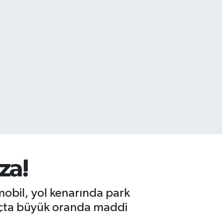
za!
obil, yol kenarında park
raçta büyük oranda maddi