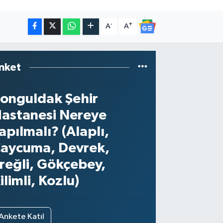
-
+
A
A
nket
onguldak Şehir
astanesi Nereye
apılmalı? (Alaplı,
aycuma, Devrek,
reğli, Gökçebey,
ilimli, Kozlu)
Ankete Katıl