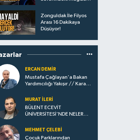
Yolculara Bilet İadesi
Zonguldak İle Filyos
Arası 16 Dakikaya
Düşüyor!
azarlar
ERCAN DEMIR
Mustafa Çağlayan'a Bakan
Yardımcılığı Yakışır // ​Kara
Elmastan Mavi Vatan Gazına:
Zonguldak'ın Dönüşümü..
MURAT İLERI
BÜLENT ECEVİT
ÜNİVERSİTESİ'NDE NELER
OLUYOR?
MEHMET ÇELEBI
Çocuk Parklarından