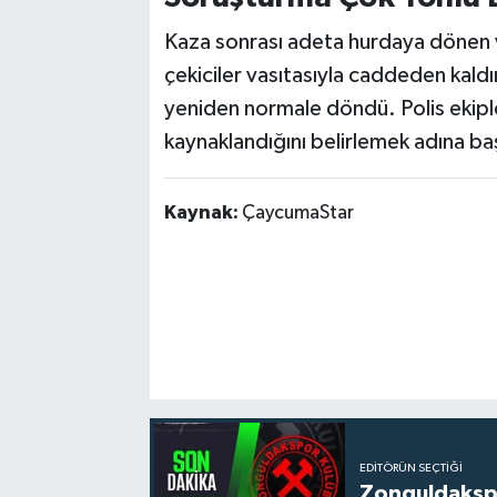
Kaza sonrası adeta hurdaya dönen ve
çekiciler vasıtasıyla caddeden kaldır
yeniden normale döndü. Polis ekipl
kaynaklandığını belirlemek adına baş
Kaynak:
ÇaycumaStar
EDITÖRÜN SEÇTIĞI
Zonguldakspo