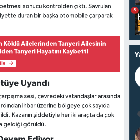
ybetmesi sonucu kontrolden çıktı. Savrulan
5
ziyette duran bir başka otomobile çarparak
 Köklü Ailelerinden Tanyeri Ailesinin
lden Tanyeri Hayatını Kaybetti
Y
üle
ltüye Uyandı
 çarpışma sesi, çevredeki vatandaşlar arasında
ardından ihbar üzerine bölgeye çok sayıda
dildi. Kazanın şiddetiyle her iki araçta da çok
 geldiği görüldü.
Devam Ediyor