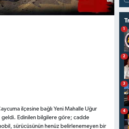
T
1
2
3
aycuma ilçesine bağlı Yeni Mahalle Uğur
4
ldi. Edinilen bilgilere göre; cadde
mobil, sürücüsünün henüz belirlenemeyen bir