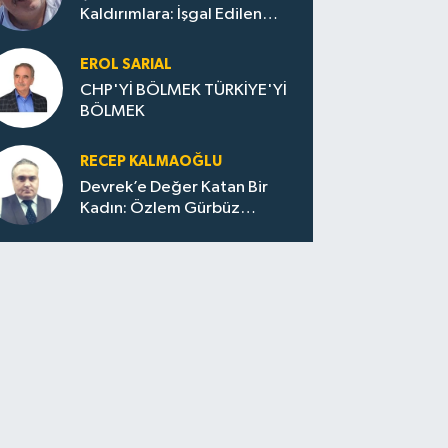
Kaldırımlara: İşgal Edilen
Huzur / Sokakta Sıfır Atık,
Evler Çöp Dolu
EROL SARIAL
CHP'Yİ BÖLMEK TÜRKİYE'Yİ
BÖLMEK
RECEP KALMAOĞLU
Devrek’e Değer Katan Bir
Kadın: Özlem Gürbüz
Ulupınar