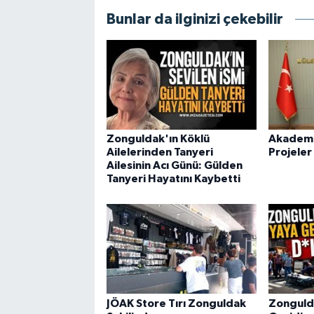
Bunlar da ilginizi çekebilir
Zonguldak'ın Köklü
Akademid
Ailelerinden Tanyeri
Projeler
Ailesinin Acı Günü: Gülden
Tanyeri Hayatını Kaybetti
JÖAK Store Tırı Zonguldak
Zonguld