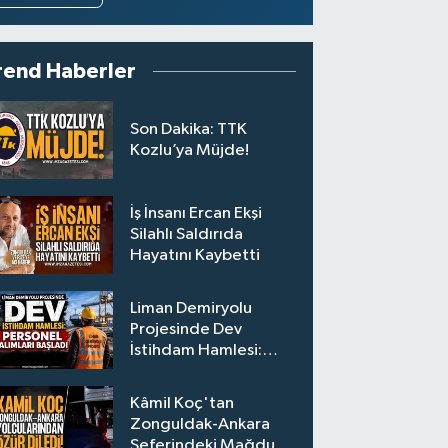
rend Haberler
Son Dakika: TTK
Kozlu’ya Müjde!
İş İnsanı Ercan Ekşi
Silahlı Saldırıda
Hayatını Kaybetti
Liman Demiryolu
Projesinde Dev
İstihdam Hamlesi:
Personel Alımları
Başladı
Kâmil Koç'tan
Zonguldak-Ankara
Seferindeki Mağdur