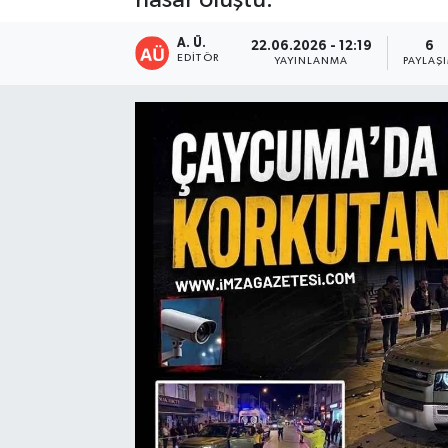
A. Ü.
22.06.2026 - 12:19
6
EDITÖR
YAYINLANMA
PAYLAŞ