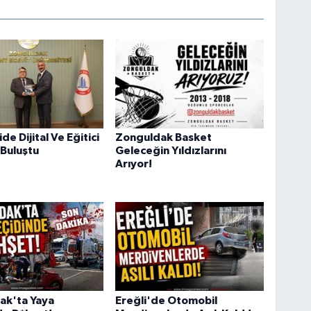
e Dijital Ve Eğitici
Zonguldak Basket
 Buluştu
Geleceğin Yıldızlarını
Arıyor!
ak'ta Yaya
Ereğli'de Otomobil