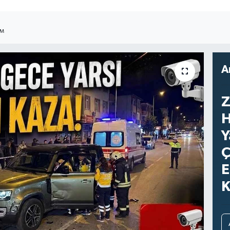
IM
A
Z
H
Y
Ç
E
K