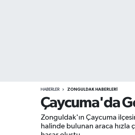
DEVREK
DÜZCE
EREĞLİ
GÖKÇEBEY
KARABÜK
KASTAMONU
HABERLER
ZONGULDAK HABERLERI
Çaycuma'da Gec
Zonguldak'ın Çaycuma ilçesin
halinde bulunan araca hızla 
hasar oluştu.