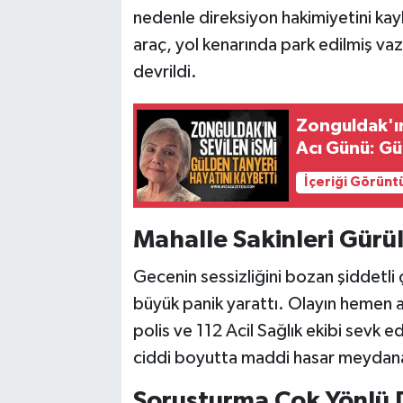
nedenle direksiyon hakimiyetini ka
araç, yol kenarında park edilmiş va
devrildi.
Zonguldak'ın
Acı Günü: Gü
İçeriği Görünt
Mahalle Sakinleri Gürü
Gecenin sessizliğini bozan şiddetli
büyük panik yarattı. Olayın hemen 
polis ve 112 Acil Sağlık ekibi sevk e
ciddi boyutta maddi hasar meydana
Soruşturma Çok Yönlü 