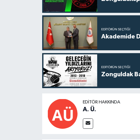
EDITÖRÜN SEÇTIĞI
Akademide Dij
EDITÖRÜN SEÇTIĞI
Zonguldak Bas
EDITÖR HAKKINDA
A. Ü.