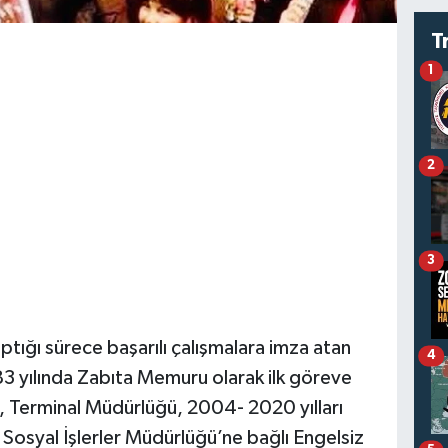
T
1
2
3
ığı sürece başarılı çalışmalara imza atan
4
83 yılında Zabıta Memuru olarak ilk göreve
ği, Terminal Müdürlüğü, 2004- 2020 yılları
Sosyal İşlerler Müdürlüğü’ne bağlı Engelsiz