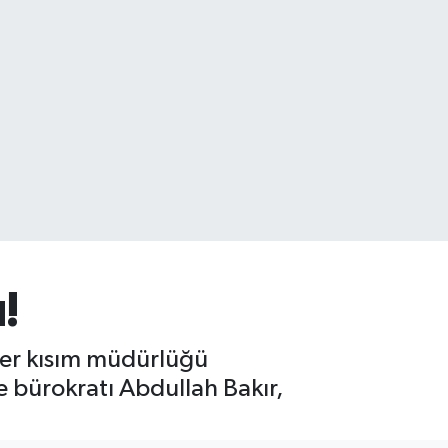
!
iğer kısım müdürlüğü
e bürokratı Abdullah Bakır,