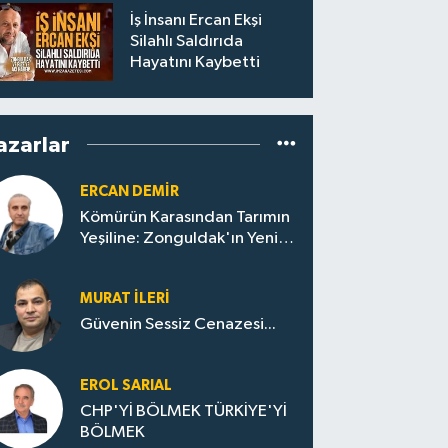
İş İnsanı Ercan Ekşi
Silahlı Saldırıda
Hayatını Kaybetti
azarlar
ERCAN DEMIR
Kömürün Karasından Tarımın
Yeşiline: Zonguldak'ın Yeni
Kalkınma Hikâyesi
MURAT İLERI
Güvenin Sessiz Cenazesi...
EROL SARIAL
CHP'Yİ BÖLMEK TÜRKİYE'Yİ
BÖLMEK