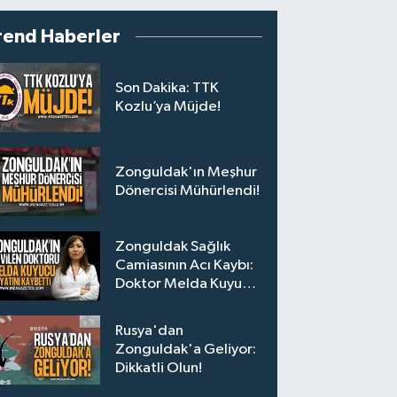
rend Haberler
Son Dakika: TTK
Kozlu’ya Müjde!
Zonguldak'ın Meşhur
Dönercisi Mühürlendi!
Zonguldak Sağlık
Camiasının Acı Kaybı:
Doktor Melda Kuyucu
Hayatını Kaybetti
Rusya'dan
Zonguldak'a Geliyor:
Dikkatli Olun!