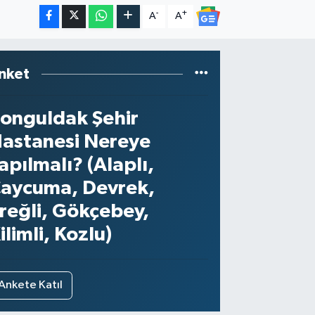
-
+
A
A
nket
onguldak Şehir
astanesi Nereye
apılmalı? (Alaplı,
aycuma, Devrek,
reğli, Gökçebey,
ilimli, Kozlu)
Ankete Katıl