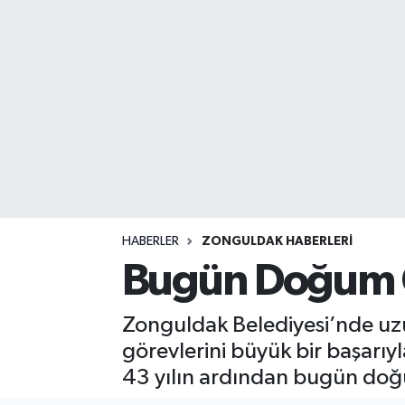
DEVREK
DÜZCE
EREĞLİ
GÖKÇEBEY
KARABÜK
HABERLER
ZONGULDAK HABERLERI
KASTAMONU
Bugün Doğum 
Zonguldak Belediyesi’nde uzun
görevlerini büyük bir başarıy
43 yılın ardından bugün do