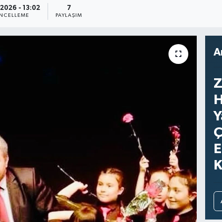
2026 - 13:02
7
NCELLEME
PAYLAŞIM
A
Z
H
Y
Ç
E
K