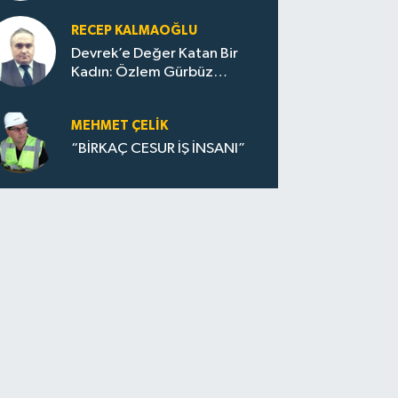
RECEP KALMAOĞLU
Devrek’e Değer Katan Bir
Kadın: Özlem Gürbüz
Ulupınar
MEHMET ÇELIK
“BİRKAÇ CESUR İŞ İNSANI”