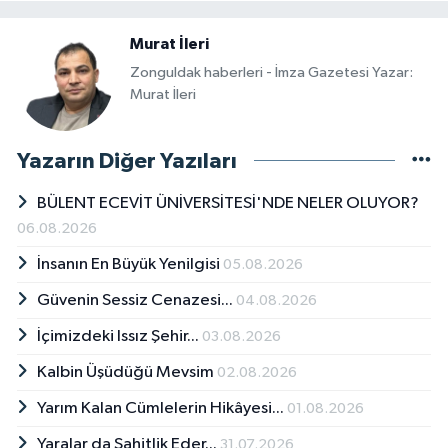
Murat İleri
Zonguldak haberleri - İmza Gazetesi Yazar:
Murat İleri
Yazarın Diğer Yazıları
BÜLENT ECEVİT ÜNİVERSİTESİ'NDE NELER OLUYOR?
06.08.2026
İnsanın En Büyük Yenilgisi
05.08.2026
Güvenin Sessiz Cenazesi...
04.08.2026
İçimizdeki Issız Şehir...
03.08.2026
Kalbin Üşüdüğü Mevsim
02.08.2026
Yarım Kalan Cümlelerin Hikâyesi...
01.08.2026
Yaralar da Şahitlik Eder...
31.07.2026