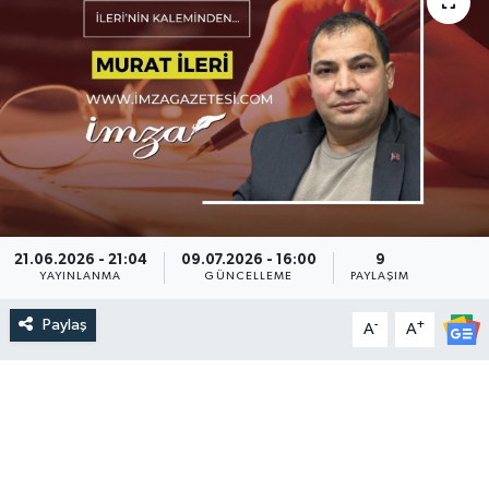
DEVREK
DÜZCE
EREĞLİ
GÖKÇEBEY
KARABÜK
21.06.2026 - 21:04
09.07.2026 - 16:00
9
YAYINLANMA
GÜNCELLEME
PAYLAŞIM
KASTAMONU
Paylaş
-
+
A
A