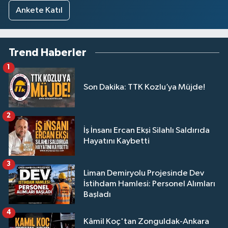
Ankete Katıl
Trend Haberler
1
Son Dakika: TTK Kozlu’ya Müjde!
2
İş İnsanı Ercan Ekşi Silahlı Saldırıda
Hayatını Kaybetti
3
Liman Demiryolu Projesinde Dev
İstihdam Hamlesi: Personel Alımları
Başladı
4
Kâmil Koç'tan Zonguldak-Ankara