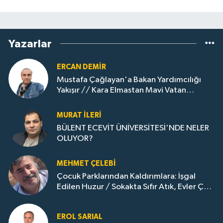
Yazarlar
ERCAN DEMIR
Mustafa Çağlayan'a Bakan Yardımcılığı
Yakışır // ​Kara Elmastan Mavi Vatan
Gazına: Zonguldak'ın Dönüşümü..
MURAT İLERI
BÜLENT ECEVİT ÜNİVERSİTESİ'NDE NELER
OLUYOR?
MEHMET ÇELEBI
Çocuk Parklarından Kaldırımlara: İşgal
Edilen Huzur / Sokakta Sıfır Atık, Evler Çöp
Dolu
EROL SARIAL