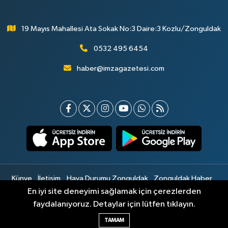
19 Mayıs Mahallesi Ata Sokak No:3 Daire:3 Kozlu/Zonguldak
0532 495 6454
haber@imzagazetesi.com
Künye
İletişim
Hava Durumu Zonguldak
Zonguldak Haber
Gizlilik Sözleşmesi
Hizmet Şartları
Sitemap
En iyi site deneyimi sağlamak için çerezlerden
faydalanıyoruz. Detaylar için lütfen tıklayın.
Haber Yazılımı:
TE Bilişim
TAMAM