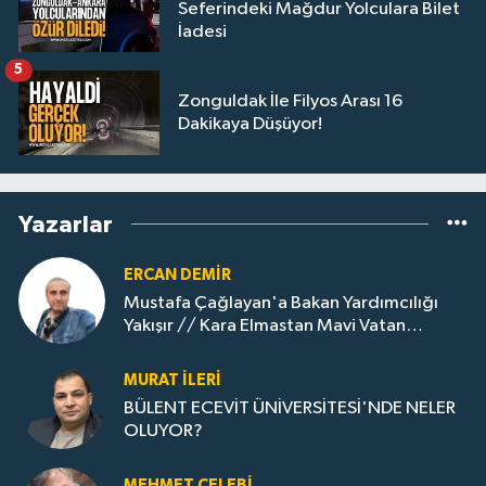
Seferindeki Mağdur Yolculara Bilet
İadesi
5
Zonguldak İle Filyos Arası 16
Dakikaya Düşüyor!
Yazarlar
ERCAN DEMIR
Mustafa Çağlayan'a Bakan Yardımcılığı
Yakışır // ​Kara Elmastan Mavi Vatan
Gazına: Zonguldak'ın Dönüşümü..
MURAT İLERI
BÜLENT ECEVİT ÜNİVERSİTESİ'NDE NELER
OLUYOR?
MEHMET ÇELEBI