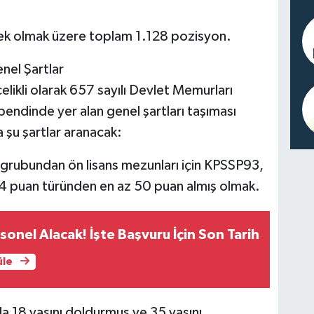
ek olmak üzere toplam 1.128 pozisyon.
el Şartlar
likli olarak 657 sayılı Devlet Memurları
endinde yer alan genel şartları taşıması
 şu şartlar aranacak:
 grubundan ön lisans mezunları için KPSSP93,
4 puan türünden en az 50 puan almış olmak.
onel Alacak! İşte Başvuru İçin Son Tarih
üle
ıyla 18 yaşını doldurmuş ve 35 yaşını