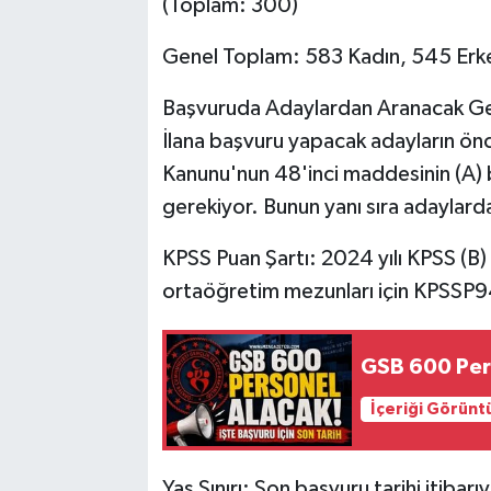
(Toplam: 300)
Genel Toplam: 583 Kadın, 545 Erk
Başvuruda Adaylardan Aranacak Gen
İlana başvuru yapacak adayların önce
Kanunu'nun 48'inci maddesinin (A) b
gerekiyor. Bunun yanı sıra adaylarda
KPSS Puan Şartı: 2024 yılı KPSS (B)
ortaöğretim mezunları için KPSSP9
GSB 600 Pers
İçeriği Görünt
Yaş Sınırı: Son başvuru tarihi itibar