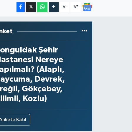
-
+
A
A
nket
onguldak Şehir
astanesi Nereye
apılmalı? (Alaplı,
aycuma, Devrek,
reğli, Gökçebey,
ilimli, Kozlu)
Ankete Katıl