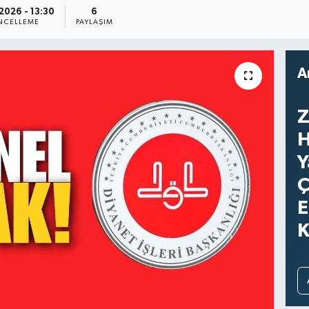
2026 - 13:30
6
NCELLEME
PAYLAŞIM
A
Z
H
Y
Ç
E
K