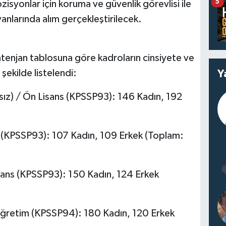
5
isyonlar için koruma ve güvenlik görevlisi ile
vanlarında alım gerçekleştirilecek.
tenjan tablosuna göre kadroların cinsiyete ve
Y
ekilde listelendi:
sız) / Ön Lisans (KPSSP93): 146 Kadın, 192
s (KPSSP93): 107 Kadın, 109 Erkek (Toplam:
isans (KPSSP93): 150 Kadın, 124 Erkek
aöğretim (KPSSP94): 180 Kadın, 120 Erkek