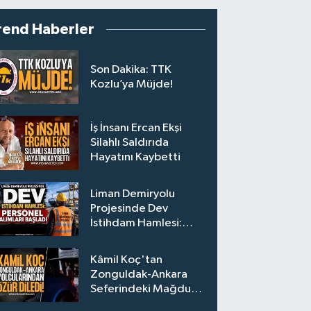
rend Haberler
Son Dakika: TTK
Kozlu’ya Müjde!
İş İnsanı Ercan Ekşi
Silahlı Saldırıda
Hayatını Kaybetti
Liman Demiryolu
Projesinde Dev
İstihdam Hamlesi:
Personel Alımları
Başladı
Kâmil Koç'tan
Zonguldak-Ankara
Seferindeki Mağdur
Yolculara Bilet İadesi