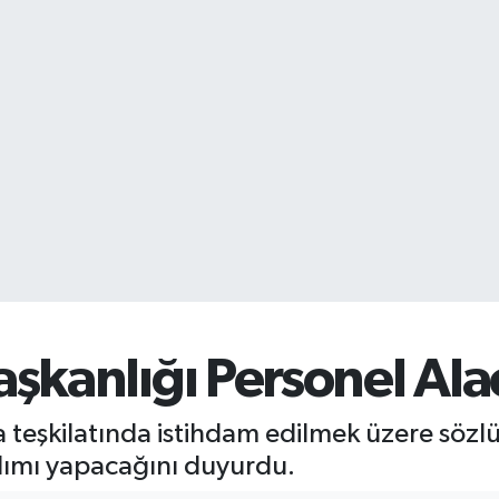
Başkanlığı Personel Al
şra teşkilatında istihdam edilmek üzere sö
alımı yapacağını duyurdu.