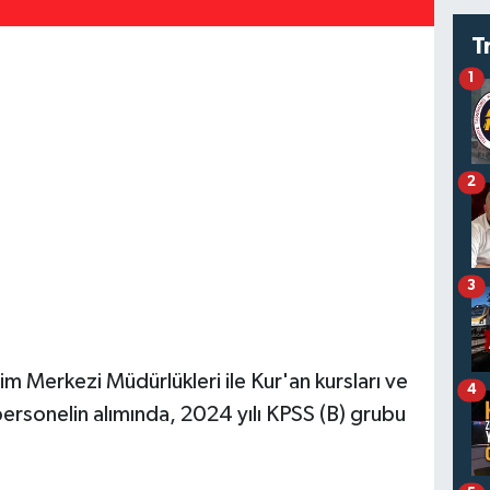
T
1
2
3
itim Merkezi Müdürlükleri ile Kur'an kursları ve
4
ersonelin alımında, 2024 yılı KPSS (B) grubu