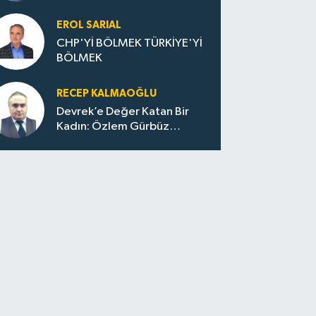
Huzur / Sokakta Sıfır Atık,
Evler Çöp Dolu
EROL SARIAL
CHP'Yİ BÖLMEK TÜRKİYE'Yİ
BÖLMEK
RECEP KALMAOĞLU
Devrek’e Değer Katan Bir
Kadın: Özlem Gürbüz
Ulupınar