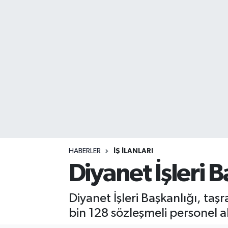
DEVREK
DÜZCE
EREĞLİ
GÖKÇEBEY
KARABÜK
KASTAMONU
HABERLER
İŞ İLANLARI
Diyanet İşleri 
Diyanet İşleri Başkanlığı, ta
bin 128 sözleşmeli personel 