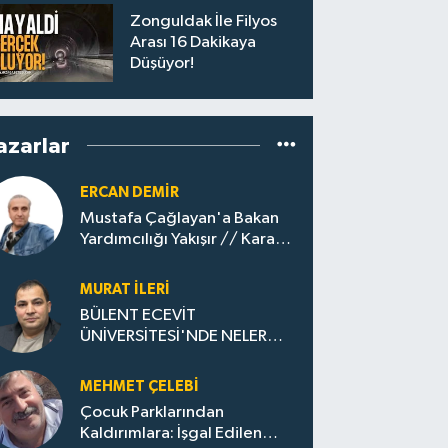
Zonguldak İle Filyos
Arası 16 Dakikaya
Düşüyor!
azarlar
ERCAN DEMIR
Mustafa Çağlayan'a Bakan
Yardımcılığı Yakışır // ​Kara
Elmastan Mavi Vatan Gazına:
Zonguldak'ın Dönüşümü..
MURAT İLERI
BÜLENT ECEVİT
ÜNİVERSİTESİ'NDE NELER
OLUYOR?
MEHMET ÇELEBI
Çocuk Parklarından
Kaldırımlara: İşgal Edilen