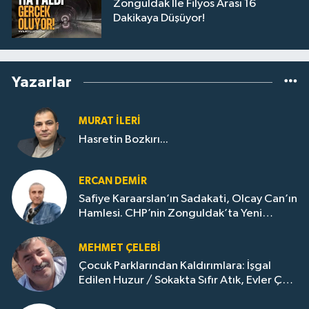
Zonguldak İle Filyos Arası 16
Dakikaya Düşüyor!
Yazarlar
MURAT İLERI
Hasretin Bozkırı...
ERCAN DEMIR
Safiye Karaarslan’ın Sadakati, Olcay Can’ın
Hamlesi. CHP’nin Zonguldak’ta Yeni
Dönemi..
MEHMET ÇELEBI
Çocuk Parklarından Kaldırımlara: İşgal
Edilen Huzur / Sokakta Sıfır Atık, Evler Çöp
Dolu