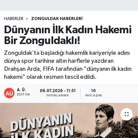
DEVREK
HABERLER
ZONGULDAK HABERLERI
DÜZCE
Dünyanın İlk Kadın Hakemi
Bir Zonguldaklı!
EREĞLİ
Zonguldak’ta başladığı hakemlik kariyeriyle adını
GÖKÇEBEY
dünya spor tarihine altın harflerle yazdıran
Drahşan Arda, FIFA tarafından "dünyanın ilk kadın
KARABÜK
hakemi" olarak resmen tescil edildi.
KASTAMONU
A. Ü.
06.07.2026 - 11:51
10
EDITÖR
YAYINLANMA
PAYLAŞIM