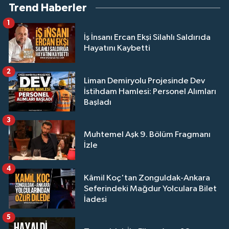
Trend Haberler
1
İş İnsanı Ercan Ekşi Silahlı Saldırıda
Hayatını Kaybetti
2
Liman Demiryolu Projesinde Dev
İstihdam Hamlesi: Personel Alımları
Başladı
3
Muhtemel Aşk 9. Bölüm Fragmanı
İzle
4
Kâmil Koç'tan Zonguldak-Ankara
Seferindeki Mağdur Yolculara Bilet
İadesi
5