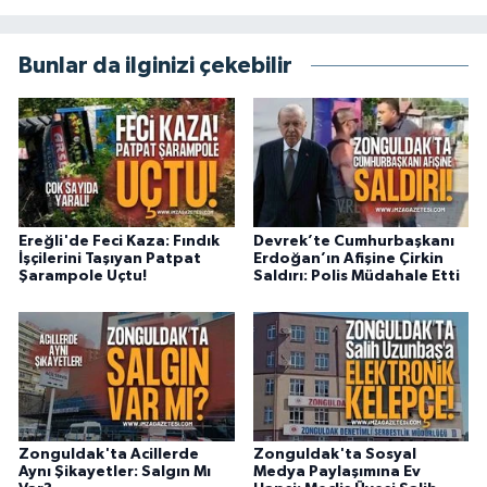
Bunlar da ilginizi çekebilir
Ereğli'de Feci Kaza: Fındık
Devrek’te Cumhurbaşkanı
İşçilerini Taşıyan Patpat
Erdoğan’ın Afişine Çirkin
Şarampole Uçtu!
Saldırı: Polis Müdahale Etti
Zonguldak'ta Acillerde
Zonguldak'ta Sosyal
Aynı Şikayetler: Salgın Mı
Medya Paylaşımına Ev