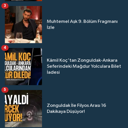
3
Muhtemel Aşk 9. Bölüm Fragmanı
İzle
4
Kâmil Koç'tan Zonguldak-Ankara
Seferindeki Mağdur Yolculara Bilet
İadesi
5
Zonguldak İle Filyos Arası 16
Dakikaya Düşüyor!