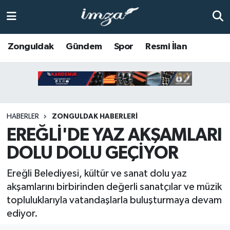
ZONGULDAK
Zonguldak Nöbetçi Eczaneler
Zonguldak
Gündem
Spor
Resmi İlan
Anasayfa
Zonguldak Hava Durumu
ALAPLI
Zonguldak Trafik Yoğunluk Haritası
HABERLER
ZONGULDAK HABERLERI
KOZLU
Süper Lig Puan Durumu ve Fikstür
EREĞLİ'DE YAZ AKŞAMLARI
KİLİMLİ
Tüm Manşetler
DOLU DOLU GEÇİYOR
BARTIN
Son Dakika Haberleri
Ereğli Belediyesi, kültür ve sanat dolu yaz
akşamlarını birbirinden değerli sanatçılar ve müzik
BOLU
Haber Arşivi
topluluklarıyla vatandaşlarla buluşturmaya devam
ediyor.
ÇAYCUMA