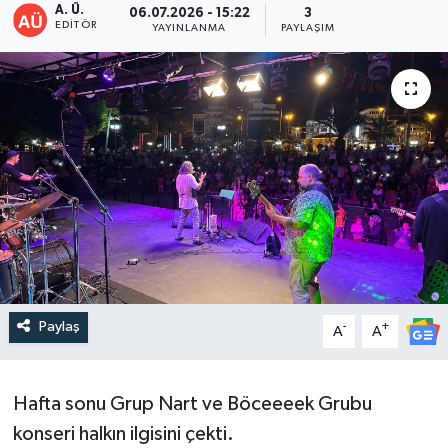
A. Ü.
06.07.2026 - 15:22
3
EDITÖR
YAYINLANMA
PAYLAŞIM
DEVREK
DÜZCE
EREĞLİ
GÖKÇEBEY
KARABÜK
KASTAMONU
Paylaş
-
+
A
A
Hafta sonu Grup Nart ve Böceeeek Grubu
konseri halkın ilgisini çekti.