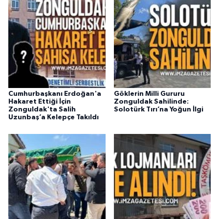
Cumhurbaşkanı Erdoğan'a
Göklerin Milli Gururu
Hakaret Ettiği İçin
Zonguldak Sahilinde:
Zonguldak'ta Salih
Solotürk Tırı’na Yoğun İlgi
Uzunbaş’a Kelepçe Takıldı