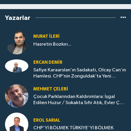
Yazarlar
MURAT İLERI
Hasretin Bozkırı...
ERCAN DEMIR
Safiye Karaarslan’ın Sadakati, Olcay Can’ın
Hamlesi. CHP’nin Zonguldak’ta Yeni
Dönemi..
MEHMET ÇELEBI
Çocuk Parklarından Kaldırımlara: İşgal
Edilen Huzur / Sokakta Sıfır Atık, Evler Çöp
Dolu
EROL SARIAL
CHP'Yİ BÖLMEK TÜRKİYE'Yİ BÖLMEK