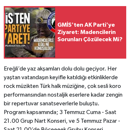
GMİS'ten AK Parti'ye
Ziyaret: Madencilerin
Sorunları Çözülecek Mi?
Ereğli’de yaz akşamları dolu dolu geçiyor. Her
yaştan vatandaşın keyifle katıldığı etkinliklerde
rock müzikten Türk halk müziğine, çok sesli koro
performansından nostaljik eserlere kadar zengin
bir repertuvar sanatseverlerle buluştu.
Program kapsamında; 3 Temmuz Cuma - Saat
21.00 Grup Nart Konseri, ve 5 Temmuz Pazar -
Saat 21.00’de Böceeeek Grubu Konseri