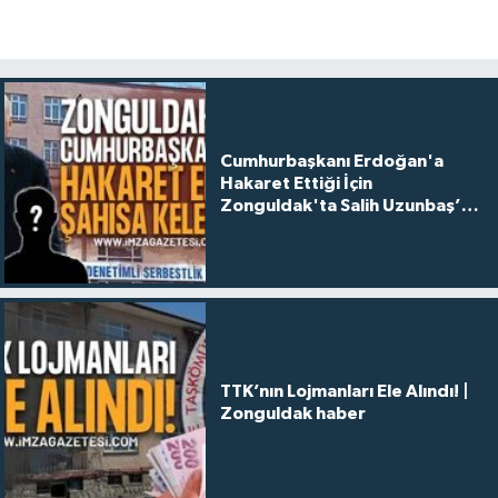
Cumhurbaşkanı Erdoğan'a
Hakaret Ettiği İçin
Zonguldak'ta Salih Uzunbaş’a
Kelepçe Takıldı
TTK’nın Lojmanları Ele Alındı! |
Zonguldak haber