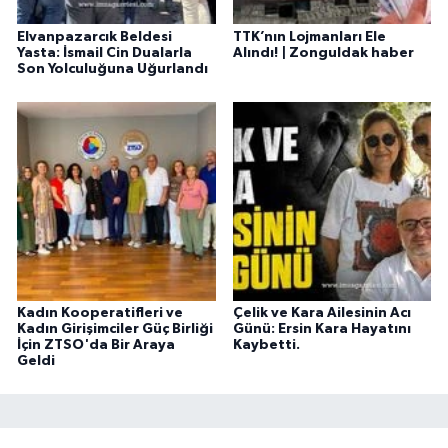
Elvanpazarcık Beldesi
TTK’nın Lojmanları Ele
Yasta: İsmail Cin Dualarla
Alındı! | Zonguldak haber
Son Yolculuğuna Uğurlandı
Kadın Kooperatifleri ve
Çelik ve Kara Ailesinin Acı
Kadın Girişimciler Güç Birliği
Günü: Ersin Kara Hayatını
İçin ZTSO'da Bir Araya
Kaybetti.
Geldi