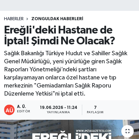
DEVREK
HABERLER
ZONGULDAK HABERLERI
DÜZCE
Ereğli'deki Hastane de
İptal! Şimdi Ne Olacak?
EREĞLİ
Sağlık Bakanlığı Türkiye Hudut ve Sahiller Sağlık
GÖKÇEBEY
Genel Müdürlüğü, yeni yürürlüğe giren Sağlık
Raporları Yönetmeliği’ndeki şartları
KARABÜK
karşılayamayan onlarca özel hastane ve tıp
merkezinin "Gemiadamları Sağlık Raporu
KASTAMONU
Düzenleme Yetkisi"ni iptal etti.
A. Ü.
19.06.2026 - 11:24
7
EDITÖR
YAYINLANMA
PAYLAŞIM