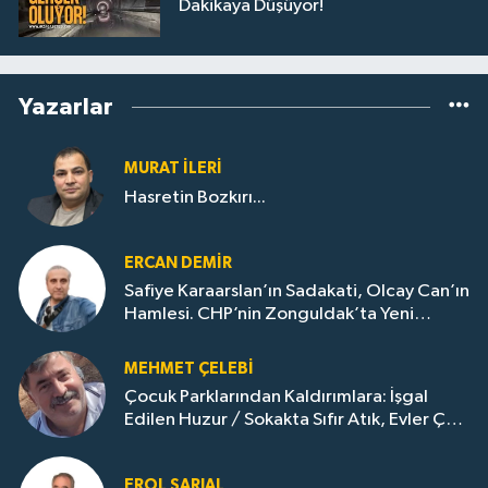
Dakikaya Düşüyor!
Yazarlar
MURAT İLERI
Hasretin Bozkırı...
ERCAN DEMIR
Safiye Karaarslan’ın Sadakati, Olcay Can’ın
Hamlesi. CHP’nin Zonguldak’ta Yeni
Dönemi..
MEHMET ÇELEBI
Çocuk Parklarından Kaldırımlara: İşgal
Edilen Huzur / Sokakta Sıfır Atık, Evler Çöp
Dolu
EROL SARIAL