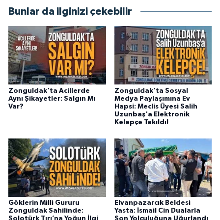
Bunlar da ilginizi çekebilir
Zonguldak'ta Acillerde
Zonguldak'ta Sosyal
Aynı Şikayetler: Salgın Mı
Medya Paylaşımına Ev
Var?
Hapsi: Meclis Üyesi Salih
Uzunbaş'a Elektronik
Kelepçe Takıldı!
Göklerin Milli Gururu
Elvanpazarcık Beldesi
Zonguldak Sahilinde:
Yasta: İsmail Cin Dualarla
Solotürk Tırı’na Yoğun İlgi
Son Yolculuğuna Uğurlandı