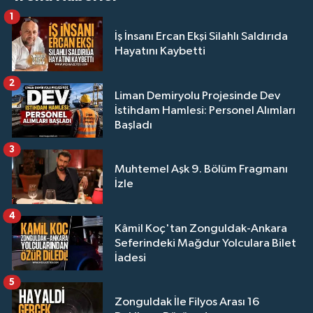
1
İş İnsanı Ercan Ekşi Silahlı Saldırıda
Hayatını Kaybetti
2
Liman Demiryolu Projesinde Dev
İstihdam Hamlesi: Personel Alımları
Başladı
3
Muhtemel Aşk 9. Bölüm Fragmanı
İzle
4
Kâmil Koç'tan Zonguldak-Ankara
Seferindeki Mağdur Yolculara Bilet
İadesi
5
Zonguldak İle Filyos Arası 16