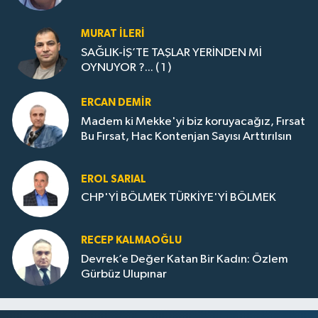
MURAT İLERI
SAĞLIK-İŞ’TE TAŞLAR YERİNDEN Mİ
OYNUYOR ?... ( 1 )
ERCAN DEMIR
Madem ki Mekke'yi biz koruyacağız, Fırsat
Bu Fırsat, Hac Kontenjan Sayısı Arttırılsın
EROL SARIAL
CHP'Yİ BÖLMEK TÜRKİYE'Yİ BÖLMEK
RECEP KALMAOĞLU
Devrek’e Değer Katan Bir Kadın: Özlem
Gürbüz Ulupınar