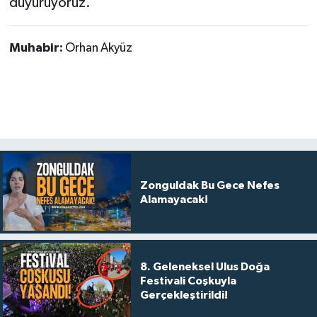
duyuruyoruz.”
Muhabir:
Orhan Akyüz
Zonguldak Bu Gece Nefes
Alamayacak!
8. Geleneksel Ulus Doğa
Festivali Coşkuyla
Gerçekleştirildi!