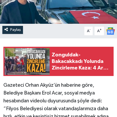
Paylaş
-
+
A
A
Zonguldak-
Bakacakkadı Yolunda
Zincirleme Kaza: 4 Araç
Birbirine Girdi
Gazeteci Orhan Akyüz’ün haberine göre,
Belediye Başkanı Erol Acar, sosyal medya
hesabından videolu duyurusunda şöyle dedi:
“Filyos Belediyesi olarak vatandaşlarımıza daha
hızlı, etkin ve kesintisiz hizmet sunabilmek adına