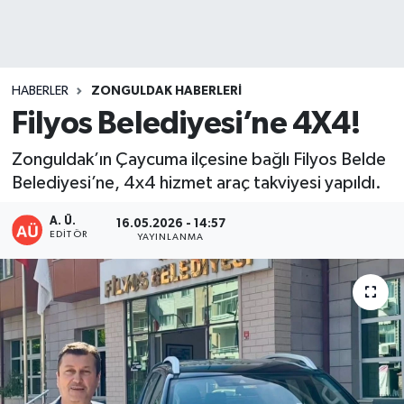
DEVREK
DÜZCE
HABERLER
ZONGULDAK HABERLERI
Filyos Belediyesi’ne 4X4!
EREĞLİ
Zonguldak’ın Çaycuma ilçesine bağlı Filyos Belde
GÖKÇEBEY
Belediyesi’ne, 4x4 hizmet araç takviyesi yapıldı.
KARABÜK
A. Ü.
16.05.2026 - 14:57
EDITÖR
YAYINLANMA
KASTAMONU