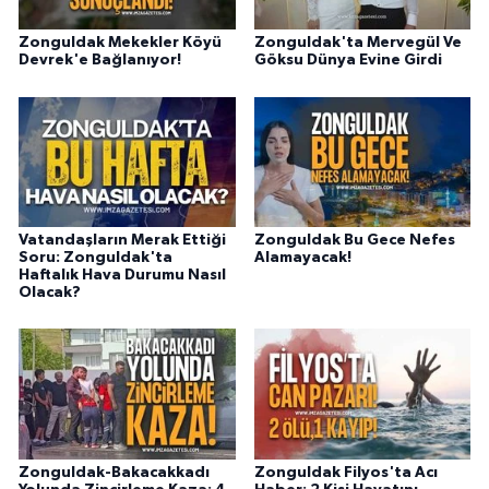
Zonguldak Mekekler Köyü
Zonguldak'ta Mervegül Ve
Devrek'e Bağlanıyor!
Göksu Dünya Evine Girdi
Vatandaşların Merak Ettiği
Zonguldak Bu Gece Nefes
Soru: Zonguldak'ta
Alamayacak!
Haftalık Hava Durumu Nasıl
Olacak?
Zonguldak-Bakacakkadı
Zonguldak Filyos'ta Acı