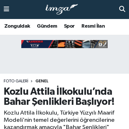
ZONGULDAK
Zonguldak Nöbetçi Eczaneler
Zonguldak
Gündem
Spor
Resmi İlan
Anasayfa
Zonguldak Hava Durumu
ALAPLI
Zonguldak Trafik Yoğunluk Haritası
KOZLU
Süper Lig Puan Durumu ve Fikstür
KİLİMLİ
Tüm Manşetler
FOTO GALERI
GENEL
Kozlu Attila İlkokulu’nda
BARTIN
Son Dakika Haberleri
Bahar Şenlikleri Başlıyor!
BOLU
Haber Arşivi
Kozlu Attila İlkokulu, Türkiye Yüzyılı Maarif
Modeli'nin temel değerlerini öğrencilerine
ÇAYCUMA
kazandırmak amacıyla "Bahar Şenlikleri"