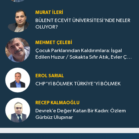
Gazına: Zonguldak'ın Dönüşümü..
MURAT İLERI
BÜLENT ECEVİT ÜNİVERSİTESİ'NDE NELER
OLUYOR?
MEHMET ÇELEBI
Çocuk Parklarından Kaldırımlara: İşgal
Edilen Huzur / Sokakta Sıfır Atık, Evler Çöp
Dolu
EROL SARIAL
CHP'Yİ BÖLMEK TÜRKİYE'Yİ BÖLMEK
RECEP KALMAOĞLU
Devrek’e Değer Katan Bir Kadın: Özlem
Gürbüz Ulupınar