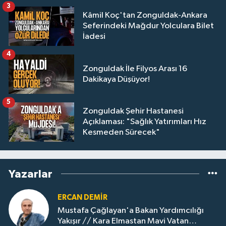
3
Kâmil Koç'tan Zonguldak-Ankara
Seferindeki Mağdur Yolculara Bilet
İadesi
4
Zonguldak İle Filyos Arası 16
Dakikaya Düşüyor!
5
Zonguldak Şehir Hastanesi
Açıklaması: "Sağlık Yatırımları Hız
Kesmeden Sürecek"
Yazarlar
ERCAN DEMIR
Mustafa Çağlayan'a Bakan Yardımcılığı
Yakışır // ​Kara Elmastan Mavi Vatan