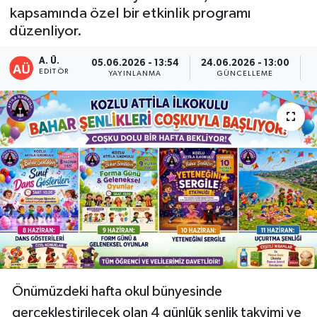
kapsamında özel bir etkinlik programı
DEVREK
düzenliyor.
DÜZCE
A. Ü.
05.06.2026 - 13:54
24.06.2026 - 13:00
EDITÖR
YAYINLANMA
GÜNCELLEME
P
EREĞLİ
GÖKÇEBEY
KARABÜK
KASTAMONU
Önümüzdeki hafta okul bünyesinde
gerçekleştirilecek olan 4 günlük şenlik takvimi ve