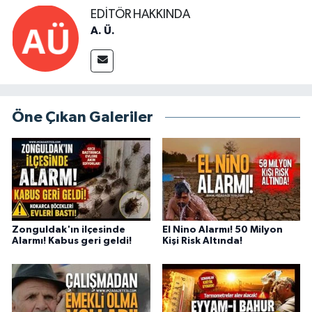
EDITÖR HAKKINDA
A. Ü.
Öne Çıkan Galeriler
Zonguldak'ın ilçesinde
El Nino Alarmı! 50 Milyon
Alarmı! Kabus geri geldi!
Kişi Risk Altında!