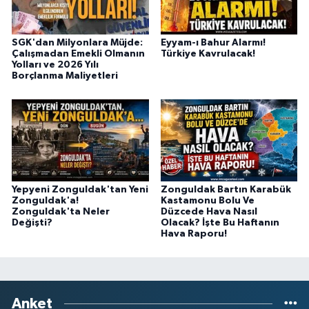
SGK'dan Milyonlara Müjde:
Eyyam-ı Bahur Alarmı!
Çalışmadan Emekli Olmanın
Türkiye Kavrulacak!
Yolları ve 2026 Yılı
Borçlanma Maliyetleri
Yepyeni Zonguldak'tan Yeni
Zonguldak Bartın Karabük
Zonguldak'a!
Kastamonu Bolu Ve
Zonguldak'ta Neler
Düzcede Hava Nasıl
Değişti?
Olacak? İşte Bu Haftanın
Hava Raporu!
Anket