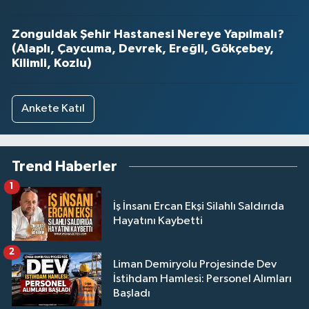
Zonguldak Şehir Hastanesi Nereye Yapılmalı?
(Alaplı, Çaycuma, Devrek, Ereğli, Gökçebey,
Kilimli, Kozlu)
Ankete Katıl
Trend Haberler
1
İş İnsanı Ercan Ekşi Silahlı Saldırıda
Hayatını Kaybetti
2
Liman Demiryolu Projesinde Dev
İstihdam Hamlesi: Personel Alımları
Başladı