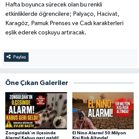
Hafta boyunca sürecek olan bu renkli
etkinliklerde öğrencilere; Palyaço, Hacivat,
Karagöz, Pamuk Prenses ve Cadı karakterleri
eşlik ederek coşkuyu artıracak.
Paylaş
Öne Çıkan Galeriler
Zonguldak'ın ilçesinde
El Nino Alarmı! 50 Milyon
Alarmı! Kabus geri geldi!
Kişi Risk Altında!