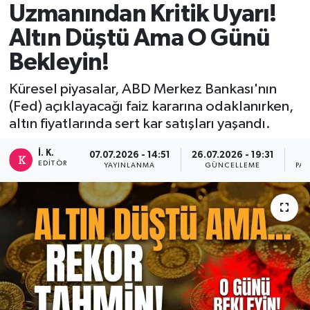
Uzmanından Kritik Uyarı!
DEVREK
Altın Düştü Ama O Günü
Bekleyin!
DÜZCE
Küresel piyasalar, ABD Merkez Bankası'nın
EREĞLİ
(Fed) açıklayacağı faiz kararına odaklanırken,
altın fiyatlarında sert kar satışları yaşandı.
GÖKÇEBEY
İ. K.
07.07.2026 - 14:51
26.07.2026 - 19:31
KARABÜK
EDITÖR
YAYINLANMA
GÜNCELLEME
PAY
KASTAMONU