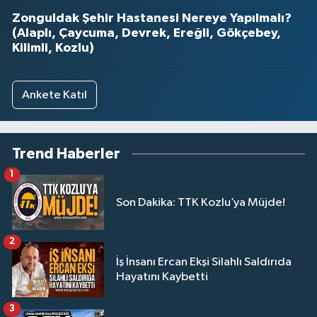
Zonguldak Şehir Hastanesi Nereye Yapılmalı?
(Alaplı, Çaycuma, Devrek, Ereğli, Gökçebey,
Kilimli, Kozlu)
Ankete Katıl
Trend Haberler
1
Son Dakika: TTK Kozlu’ya Müjde!
2
İş İnsanı Ercan Ekşi Silahlı Saldırıda
Hayatını Kaybetti
3