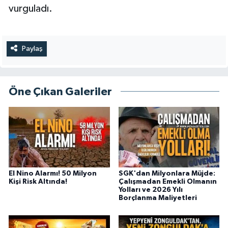
vurguladı.
Paylaş
Öne Çıkan Galeriler
El Nino Alarmı! 50 Milyon
SGK'dan Milyonlara Müjde:
Kişi Risk Altında!
Çalışmadan Emekli Olmanın
Yolları ve 2026 Yılı
Borçlanma Maliyetleri