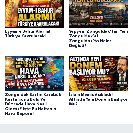
Eyyam-ı Bahur Alarmı!
Yepyeni Zonguldak'tan Yeni
Türkiye Kavrulacak!
Zonguldak'a!
Zonguldak'ta Neler
Değişti?
Zonguldak Bartın Karabük
İslam Memiş Açıkladı!
Kastamonu Bolu Ve
Altında Yeni Dönem Başlıyor
Düzcede Hava Nasıl
Mu?
Olacak? İşte Bu Haftanın
Hava Raporu!