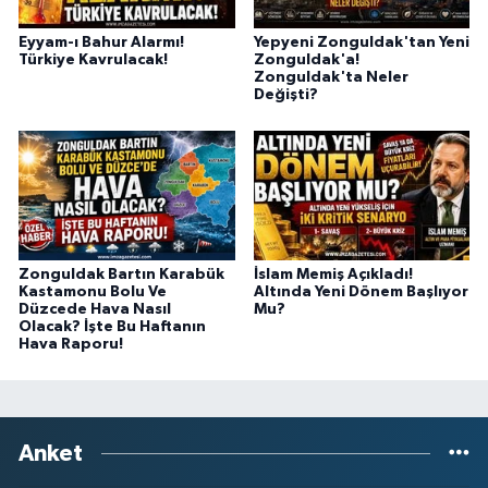
Eyyam-ı Bahur Alarmı!
Yepyeni Zonguldak'tan Yeni
Türkiye Kavrulacak!
Zonguldak'a!
Zonguldak'ta Neler
Değişti?
Zonguldak Bartın Karabük
İslam Memiş Açıkladı!
Kastamonu Bolu Ve
Altında Yeni Dönem Başlıyor
Düzcede Hava Nasıl
Mu?
Olacak? İşte Bu Haftanın
Hava Raporu!
Anket