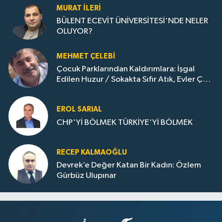
MURAT İLERI
BÜLENT ECEVİT ÜNİVERSİTESİ'NDE NELER
OLUYOR?
MEHMET ÇELEBI
Çocuk Parklarından Kaldırımlara: İşgal
Edilen Huzur / Sokakta Sıfır Atık, Evler Çöp
Dolu
EROL SARIAL
CHP'Yİ BÖLMEK TÜRKİYE'Yİ BÖLMEK
RECEP KALMAOĞLU
Devrek’e Değer Katan Bir Kadın: Özlem
Gürbüz Ulupınar