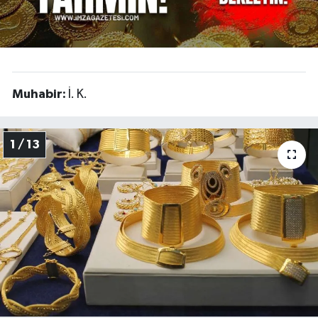
Muhabir:
İ. K.
1 / 13