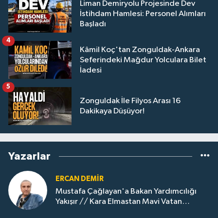
Liman Demiryolu Projesinde Dev
İstihdam Hamlesi: Personel Alımları
Başladı
4
Kâmil Koç'tan Zonguldak-Ankara
Seferindeki Mağdur Yolculara Bilet
İadesi
5
Zonguldak İle Filyos Arası 16
Dakikaya Düşüyor!
Yazarlar
ERCAN DEMIR
Mustafa Çağlayan'a Bakan Yardımcılığı
Yakışır // ​Kara Elmastan Mavi Vatan
Gazına: Zonguldak'ın Dönüşümü..