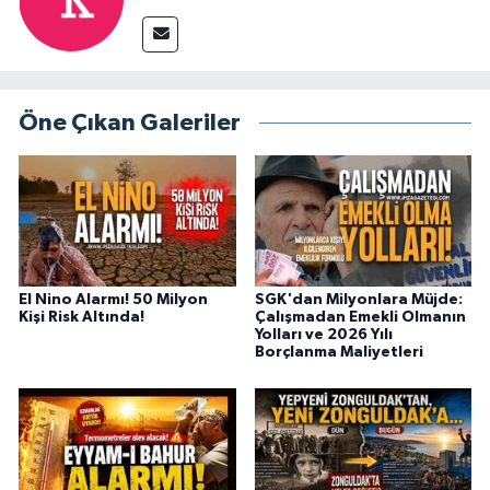
Öne Çıkan Galeriler
El Nino Alarmı! 50 Milyon
SGK'dan Milyonlara Müjde:
Kişi Risk Altında!
Çalışmadan Emekli Olmanın
Yolları ve 2026 Yılı
Borçlanma Maliyetleri