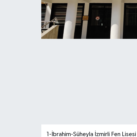
1-İbrahim-Süheyla İzmirli Fen Lise