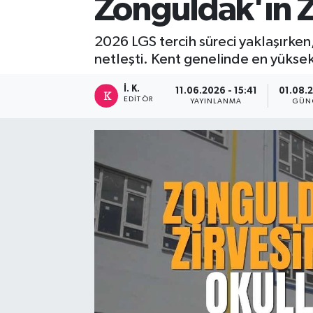
Zonguldak'ın Zi
DEVREK
2026 LGS tercih süreci yaklaşırken,
netleşti. Kent genelinde en yüksek p
DÜZCE
İ. K.
11.06.2026 - 15:41
01.08.2
EREĞLİ
EDITÖR
YAYINLANMA
GÜN
GÖKÇEBEY
KARABÜK
KASTAMONU