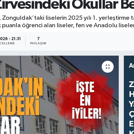
rvesindeki Okullar Be
 Zonguldak’taki liselerin 2025 yılı 1. yerleştirme 
uanla öğrenci alan liseler, fen ve Anadolu liseleri o
026 - 21:31
7
CELLEME
PAYLAŞIM
A
Z
H
Y
Ç
E
K