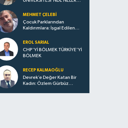
ÜNİVERSİTESİ'NDE NELER
OLUYOR?
MEHMET ÇELEBI
Çocuk Parklarından
Kaldırımlara: İşgal Edilen
Huzur / Sokakta Sıfır Atık,
Evler Çöp Dolu
EROL SARIAL
CHP'Yİ BÖLMEK TÜRKİYE'Yİ
BÖLMEK
RECEP KALMAOĞLU
Devrek’e Değer Katan Bir
Kadın: Özlem Gürbüz
Ulupınar