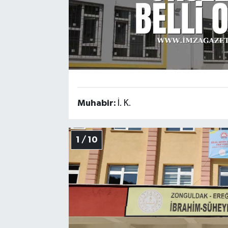
Muhabir:
İ. K.
1 / 10