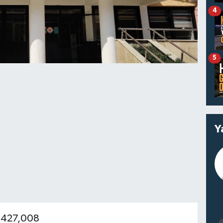
4
5
Y
si 427,008