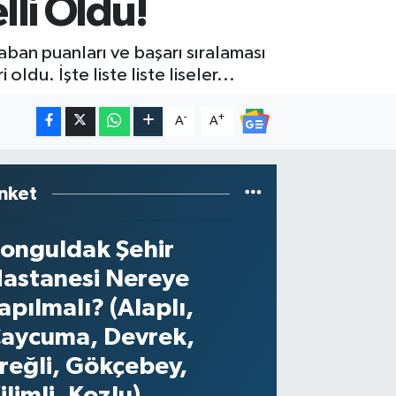
lli Oldu!
taban puanları ve başarı sıralaması
ldu. İşte liste liste liseler...
-
+
A
A
nket
onguldak Şehir
astanesi Nereye
apılmalı? (Alaplı,
aycuma, Devrek,
reğli, Gökçebey,
ilimli, Kozlu)