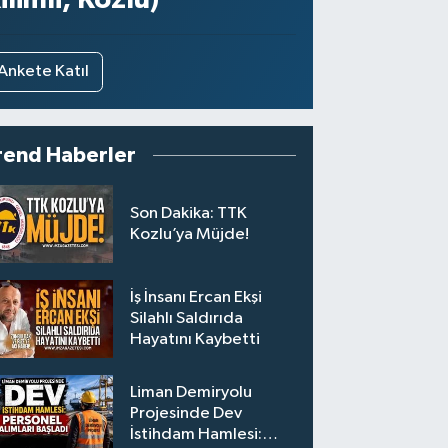
Ankete Katıl
rend Haberler
Son Dakika: TTK
Kozlu’ya Müjde!
İş İnsanı Ercan Ekşi
Silahlı Saldırıda
Hayatını Kaybetti
Liman Demiryolu
Projesinde Dev
İstihdam Hamlesi: