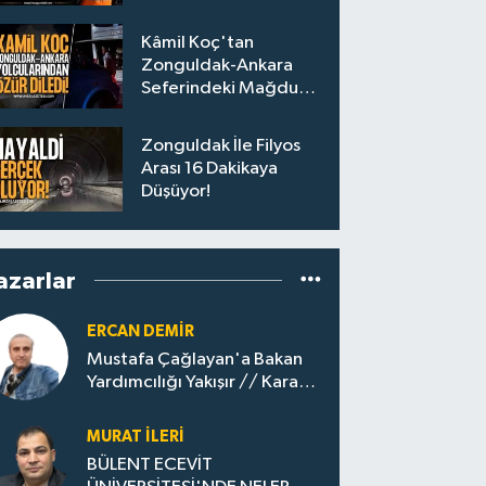
Personel Alımları
Başladı
Kâmil Koç'tan
Zonguldak-Ankara
Seferindeki Mağdur
Yolculara Bilet İadesi
Zonguldak İle Filyos
Arası 16 Dakikaya
Düşüyor!
azarlar
ERCAN DEMIR
Mustafa Çağlayan'a Bakan
Yardımcılığı Yakışır // ​Kara
Elmastan Mavi Vatan Gazına:
Zonguldak'ın Dönüşümü..
MURAT İLERI
BÜLENT ECEVİT