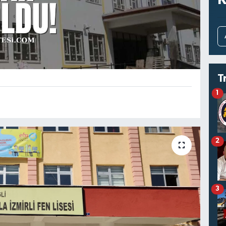
T
1
2
3