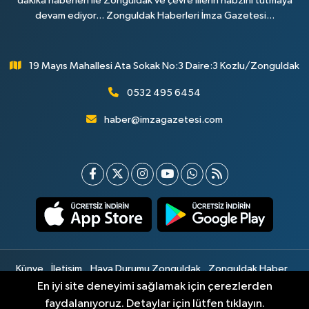
dakika haberleri ile Zonguldak ve çevre illerin nabzını tutmaya
devam ediyor... Zonguldak Haberleri İmza Gazetesi...
19 Mayıs Mahallesi Ata Sokak No:3 Daire:3 Kozlu/Zonguldak
0532 495 6454
haber@imzagazetesi.com
Künye
İletişim
Hava Durumu Zonguldak
Zonguldak Haber
Gizlilik Sözleşmesi
Hizmet Şartları
Sitemap
En iyi site deneyimi sağlamak için çerezlerden
faydalanıyoruz. Detaylar için lütfen tıklayın.