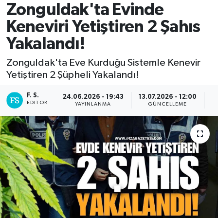
Zonguldak'ta Evinde
DEVREK
Keneviri Yetiştiren 2 Şahıs
Yakalandı!
DÜZCE
Zonguldak'ta Eve Kurduğu Sistemle Kenevir
EREĞLİ
Yetiştiren 2 Şüpheli Yakalandı!
GÖKÇEBEY
F. S.
24.06.2026 - 19:43
13.07.2026 - 12:00
EDITÖR
YAYINLANMA
GÜNCELLEME
P
KARABÜK
KASTAMONU