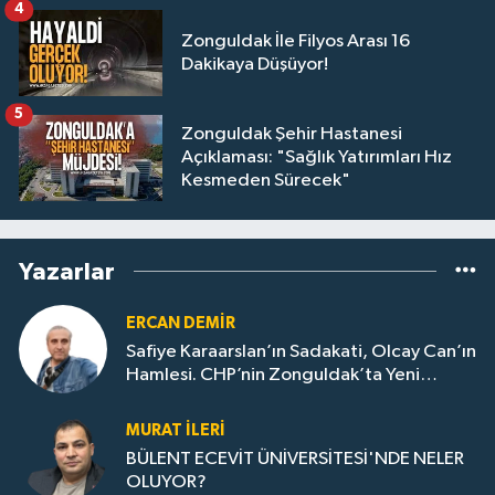
4
Zonguldak İle Filyos Arası 16
Dakikaya Düşüyor!
5
Zonguldak Şehir Hastanesi
Açıklaması: "Sağlık Yatırımları Hız
Kesmeden Sürecek"
Yazarlar
ERCAN DEMIR
Safiye Karaarslan’ın Sadakati, Olcay Can’ın
Hamlesi. CHP’nin Zonguldak’ta Yeni
Dönemi..
MURAT İLERI
BÜLENT ECEVİT ÜNİVERSİTESİ'NDE NELER
OLUYOR?