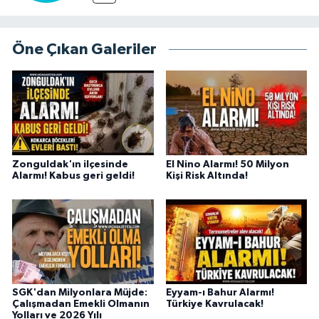
Öne Çıkan Galeriler
Zonguldak'ın ilçesinde
El Nino Alarmı! 50 Milyon
Alarmı! Kabus geri geldi!
Kişi Risk Altında!
SGK'dan Milyonlara Müjde:
Eyyam-ı Bahur Alarmı!
Çalışmadan Emekli Olmanın
Türkiye Kavrulacak!
Yolları ve 2026 Yılı