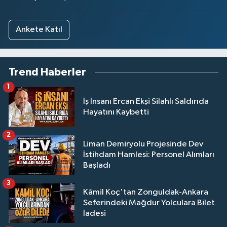
Ankete Katıl
Trend Haberler
1
İş İnsanı Ercan Ekşi Silahlı Saldırıda
Hayatını Kaybetti
2
Liman Demiryolu Projesinde Dev
İstihdam Hamlesi: Personel Alımları
Başladı
3
Kâmil Koç'tan Zonguldak-Ankara
Seferindeki Mağdur Yolculara Bilet
İadesi