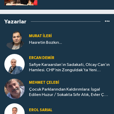
Yazarlar
MURAT İLERI
Hasretin Bozkırı...
ERCAN DEMIR
Safiye Karaarslan’ın Sadakati, Olcay Can’ın
Hamlesi. CHP’nin Zonguldak’ta Yeni
Dönemi..
MEHMET ÇELEBI
Çocuk Parklarından Kaldırımlara: İşgal
Edilen Huzur / Sokakta Sıfır Atık, Evler Çöp
Dolu
EROL SARIAL