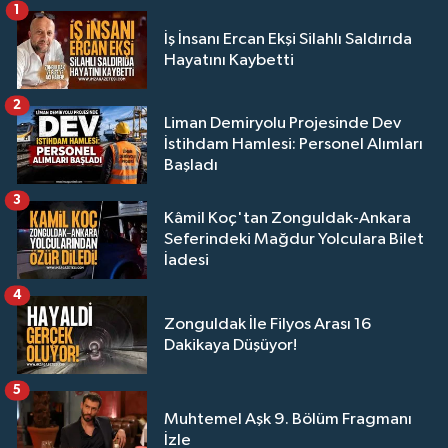
1
İş İnsanı Ercan Ekşi Silahlı Saldırıda
Hayatını Kaybetti
2
Liman Demiryolu Projesinde Dev
İstihdam Hamlesi: Personel Alımları
Başladı
3
Kâmil Koç'tan Zonguldak-Ankara
Seferindeki Mağdur Yolculara Bilet
İadesi
4
Zonguldak İle Filyos Arası 16
Dakikaya Düşüyor!
5
Muhtemel Aşk 9. Bölüm Fragmanı
İzle