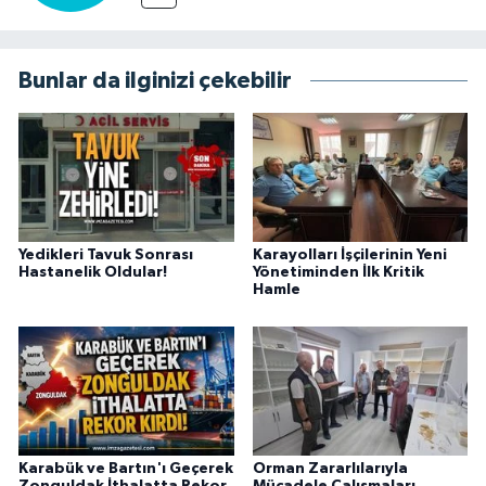
Bunlar da ilginizi çekebilir
Yedikleri Tavuk Sonrası
Karayolları İşçilerinin Yeni
Hastanelik Oldular!
Yönetiminden İlk Kritik
Hamle
Karabük ve Bartın'ı Geçerek
Orman Zararlılarıyla
Zonguldak İthalatta Rekor
Mücadele Çalışmaları