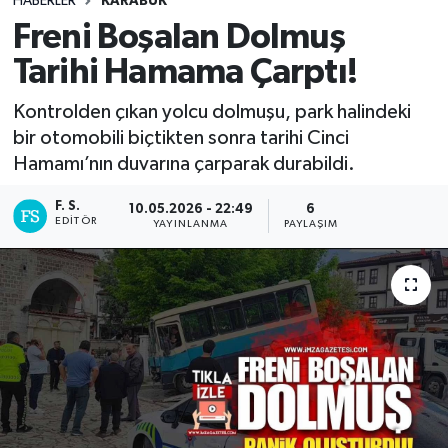
HABERLER
KARABÜK
Freni Boşalan Dolmuş
DEVREK
Tarihi Hamama Çarptı!
DÜZCE
Kontrolden çıkan yolcu dolmuşu, park halindeki
bir otomobili biçtikten sonra tarihi Cinci
EREĞLİ
Hamamı’nın duvarına çarparak durabildi.
GÖKÇEBEY
F. S.
10.05.2026 - 22:49
6
EDITÖR
YAYINLANMA
PAYLAŞIM
KARABÜK
KASTAMONU