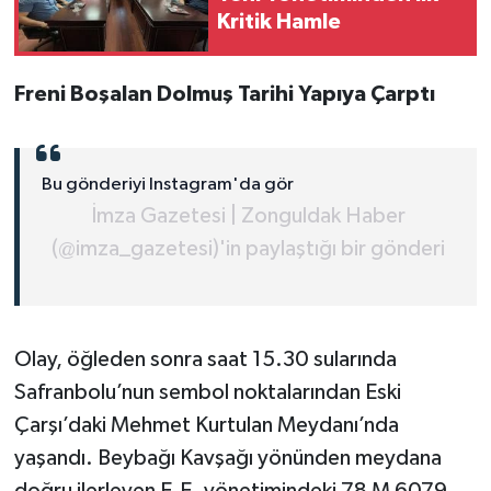
Kritik Hamle
Freni Boşalan Dolmuş Tarihi Yapıya Çarptı
Bu gönderiyi Instagram'da gör
İmza Gazetesi | Zonguldak Haber
(@imza_gazetesi)'in paylaştığı bir gönderi
Olay, öğleden sonra saat 15.30 sularında
Safranbolu’nun sembol noktalarından Eski
Çarşı’daki Mehmet Kurtulan Meydanı’nda
yaşandı. Beybağı Kavşağı yönünden meydana