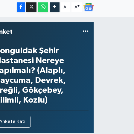
-
+
A
A
nket
onguldak Şehir
astanesi Nereye
apılmalı? (Alaplı,
aycuma, Devrek,
reğli, Gökçebey,
ilimli, Kozlu)
Ankete Katıl