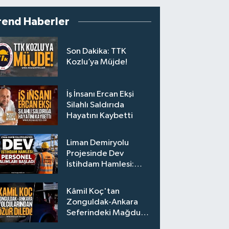
rend Haberler
Son Dakika: TTK
Kozlu’ya Müjde!
İş İnsanı Ercan Ekşi
Silahlı Saldırıda
Hayatını Kaybetti
Liman Demiryolu
Projesinde Dev
İstihdam Hamlesi:
Personel Alımları
Başladı
Kâmil Koç'tan
Zonguldak-Ankara
Seferindeki Mağdur
Yolculara Bilet İadesi