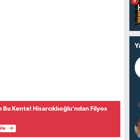
5
Y
h Bu Kente! Hisarcıklıoğlu’ndan Filyos
üle