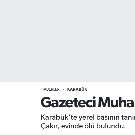
DEVREK
DÜZCE
EREĞLİ
GÖKÇEBEY
KARABÜK
KASTAMONU
HABERLER
KARABÜK
Gazeteci Muha
Karabük'te yerel basının tan
Çakır, evinde ölü bulundu.