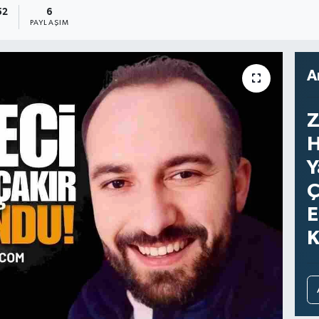
52
6
PAYLAŞIM
A
Z
H
Y
Ç
E
K