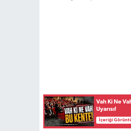
Vah Ki Ne Va
Uyarısı!
İçeriği Görünt