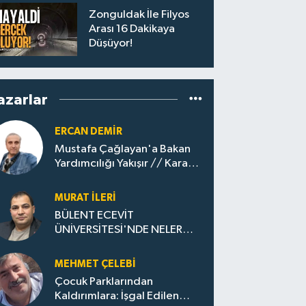
Zonguldak İle Filyos
Arası 16 Dakikaya
Düşüyor!
azarlar
ERCAN DEMIR
Mustafa Çağlayan'a Bakan
Yardımcılığı Yakışır // ​Kara
Elmastan Mavi Vatan Gazına:
Zonguldak'ın Dönüşümü..
MURAT İLERI
BÜLENT ECEVİT
ÜNİVERSİTESİ'NDE NELER
OLUYOR?
MEHMET ÇELEBI
Çocuk Parklarından
Kaldırımlara: İşgal Edilen