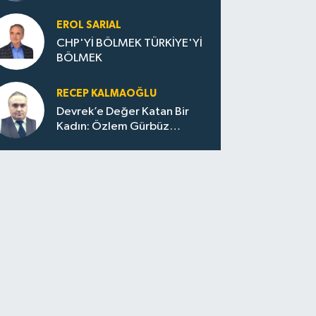
Huzur / Sokakta Sıfır Atık,
Evler Çöp Dolu
EROL SARIAL
CHP'Yİ BÖLMEK TÜRKİYE'Yİ
BÖLMEK
RECEP KALMAOĞLU
Devrek’e Değer Katan Bir
Kadın: Özlem Gürbüz
Ulupınar