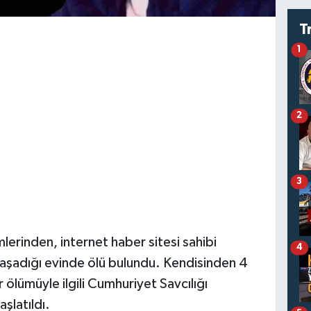
T
1
2
3
mlerinden, internet haber sitesi sahibi
4
aşadığı evinde ölü bulundu. Kendisinden 4
 ölümüyle ilgili Cumhuriyet Savcılığı
şlatıldı.