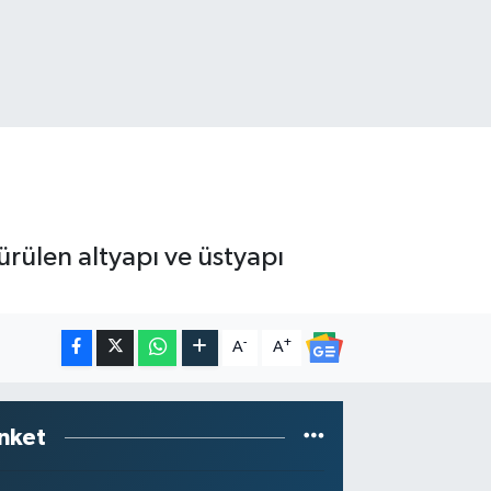
rülen altyapı ve üstyapı
-
+
A
A
nket