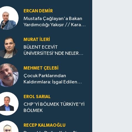
ERCAN DEMIR
Mustafa Çağlayan'a Bakan
Yardımcılığı Yakışır // ​Kara
Elmastan Mavi Vatan Gazına:
Zonguldak'ın Dönüşümü..
MURAT İLERI
BÜLENT ECEVİT
ÜNİVERSİTESİ'NDE NELER
OLUYOR?
MEHMET ÇELEBI
Çocuk Parklarından
Kaldırımlara: İşgal Edilen
Huzur / Sokakta Sıfır Atık,
Evler Çöp Dolu
EROL SARIAL
CHP'Yİ BÖLMEK TÜRKİYE'Yİ
BÖLMEK
RECEP KALMAOĞLU