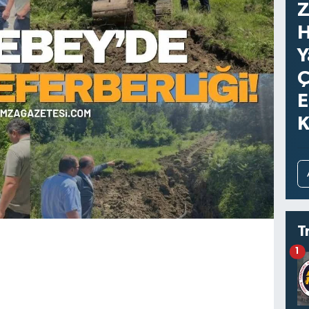
Z
H
Y
Ç
E
K
T
1