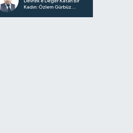
Devrek’e Değer Katan Bir
Kadın: Özlem Gürbüz
Ulupınar