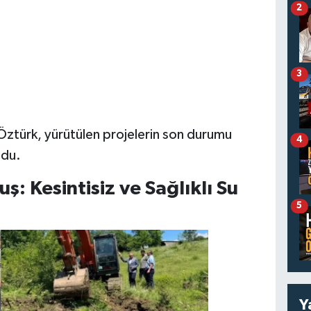
2
3
 Öztürk, yürütülen projelerin son durumu
4
ndu.
: Kesintisiz ve Sağlıklı Su
5
Y