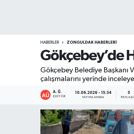
DEVREK
DÜZCE
EREĞLİ
HABERLER
ZONGULDAK HABERLERI
Gökçebey’de Hi
GÖKÇEBEY
Gökçebey Belediye Başkanı Ve
KARABÜK
çalışmalarını yerinde inceley
KASTAMONU
A. Ü.
10.06.2026 - 15:34
5
EDITÖR
YAYINLANMA
PAYLAŞ