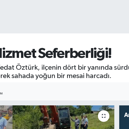
zmet Seferberliği!
dat Öztürk, ilçenin dört bir yanında sürdü
erek sahada yoğun bir mesai harcadı.
IM
A