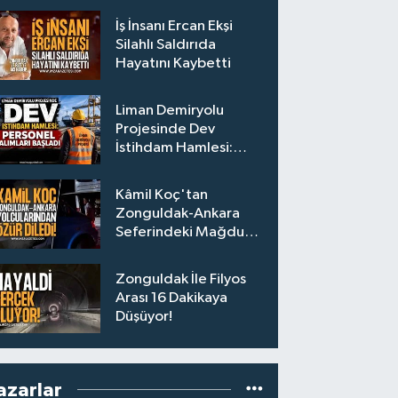
İş İnsanı Ercan Ekşi
Silahlı Saldırıda
Hayatını Kaybetti
Liman Demiryolu
Projesinde Dev
İstihdam Hamlesi:
Personel Alımları
Başladı
Kâmil Koç'tan
Zonguldak-Ankara
Seferindeki Mağdur
Yolculara Bilet İadesi
Zonguldak İle Filyos
Arası 16 Dakikaya
Düşüyor!
azarlar