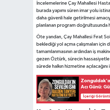
İncelemelerine Çay Mahallesi Hast
burada yapımı süren imar yolu istina
daha güvenli hale getirilmesi amacıyl
planlanan program doğrultusunda hı
Öte yandan, Çay Mahallesi Fırat Sok
beklediği yol açma çalışmaları için
tamamlanmasının ardından iş makine
gezen Öztürk, sürecin hassasiyetle 
sürede halkın hizmetine açılacağını i
Zonguldak'ın
Acı Günü: Gü
İçeriği Görünt