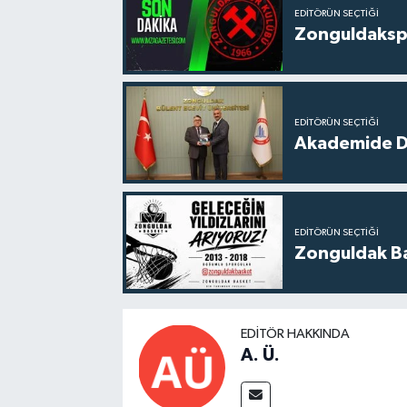
EDITÖRÜN SEÇTIĞI
Zonguldakspo
EDITÖRÜN SEÇTIĞI
Akademide Dij
EDITÖRÜN SEÇTIĞI
Zonguldak Bas
EDITÖR HAKKINDA
A. Ü.