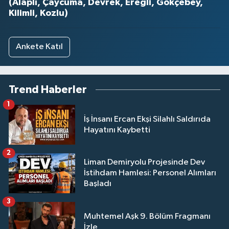
(Alaplı, Çaycuma, Devrek, Ereğli, Gökçebey,
Kilimli, Kozlu)
Ankete Katıl
Trend Haberler
1
İş İnsanı Ercan Ekşi Silahlı Saldırıda
Hayatını Kaybetti
2
Liman Demiryolu Projesinde Dev
İstihdam Hamlesi: Personel Alımları
Başladı
3
Muhtemel Aşk 9. Bölüm Fragmanı
İzle