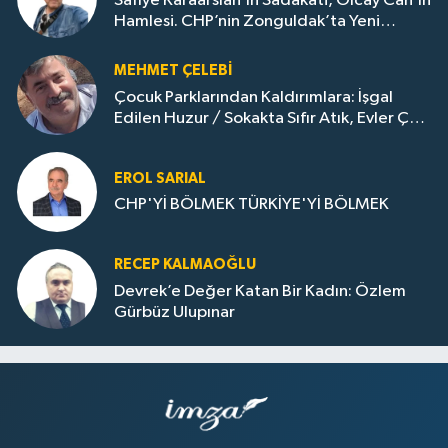
Safiye Karaarslan’ın Sadakati, Olcay Can’ın
Hamlesi. CHP’nin Zonguldak’ta Yeni
Dönemi..
MEHMET ÇELEBI
Çocuk Parklarından Kaldırımlara: İşgal
Edilen Huzur / Sokakta Sıfır Atık, Evler Çöp
Dolu
EROL SARIAL
CHP'Yİ BÖLMEK TÜRKİYE'Yİ BÖLMEK
RECEP KALMAOĞLU
Devrek’e Değer Katan Bir Kadın: Özlem
Gürbüz Ulupınar