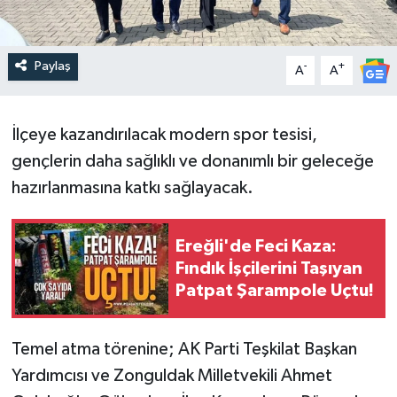
Paylaş
-
+
A
A
İlçeye kazandırılacak modern spor tesisi,
gençlerin daha sağlıklı ve donanımlı bir geleceğe
hazırlanmasına katkı sağlayacak.
Ereğli'de Feci Kaza:
Fındık İşçilerini Taşıyan
Patpat Şarampole Uçtu!
Temel atma törenine; AK Parti Teşkilat Başkan
Yardımcısı ve Zonguldak Milletvekili Ahmet