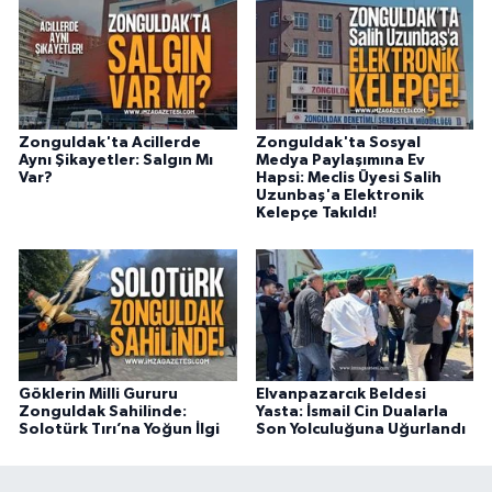
Zonguldak'ta Acillerde
Zonguldak'ta Sosyal
Aynı Şikayetler: Salgın Mı
Medya Paylaşımına Ev
Var?
Hapsi: Meclis Üyesi Salih
Uzunbaş'a Elektronik
Kelepçe Takıldı!
Göklerin Milli Gururu
Elvanpazarcık Beldesi
Zonguldak Sahilinde:
Yasta: İsmail Cin Dualarla
Solotürk Tırı’na Yoğun İlgi
Son Yolculuğuna Uğurlandı