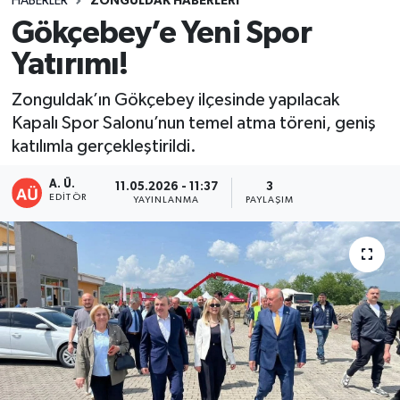
HABERLER
ZONGULDAK HABERLERI
Gökçebey’e Yeni Spor
DEVREK
Yatırımı!
DÜZCE
Zonguldak’ın Gökçebey ilçesinde yapılacak
Kapalı Spor Salonu’nun temel atma töreni, geniş
EREĞLİ
katılımla gerçekleştirildi.
GÖKÇEBEY
A. Ü.
11.05.2026 - 11:37
3
EDITÖR
YAYINLANMA
PAYLAŞIM
KARABÜK
KASTAMONU