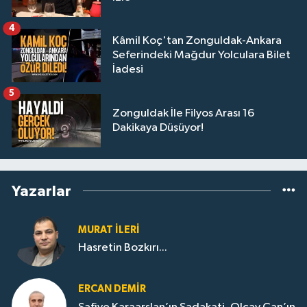
4
Kâmil Koç'tan Zonguldak-Ankara
Seferindeki Mağdur Yolculara Bilet
İadesi
5
Zonguldak İle Filyos Arası 16
Dakikaya Düşüyor!
Yazarlar
MURAT İLERI
Hasretin Bozkırı...
ERCAN DEMIR