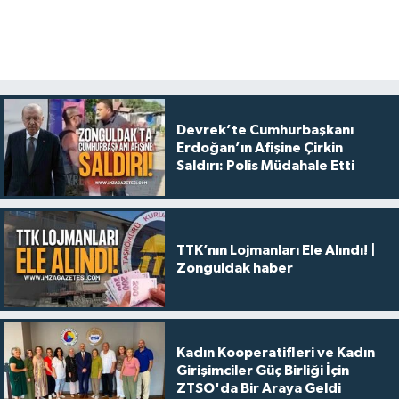
Devrek’te Cumhurbaşkanı
Erdoğan’ın Afişine Çirkin
Saldırı: Polis Müdahale Etti
TTK’nın Lojmanları Ele Alındı! |
Zonguldak haber
Kadın Kooperatifleri ve Kadın
Girişimciler Güç Birliği İçin
ZTSO'da Bir Araya Geldi