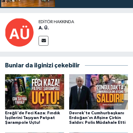
EDITÖR HAKKINDA
A. Ü.
Bunlar da ilginizi çekebilir
Ereğli'de Feci Kaza: Fındık
Devrek’te Cumhurbaşkanı
İşçilerini Taşıyan Patpat
Erdoğan’ın Afişine Çirkin
Şarampole Uçtu!
Saldırı: Polis Müdahale Etti