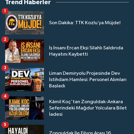
Trend Haberler
1
Son Dakika: TTK Kozlu’ya Müjde!
2
İş İnsanı Ercan Ekşi Silahlı Saldırıda
Hayatını Kaybetti
3
Liman Demiryolu Projesinde Dev
İstihdam Hamlesi: Personel Alımları
Başladı
4
Kâmil Koç'tan Zonguldak-Ankara
Seferindeki Mağdur Yolculara Bilet
İadesi
5
Zonguldak İle Filyos Arası 16