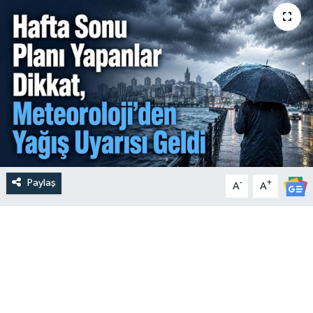
Paylaş
-
+
A
A