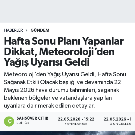
DEVREK
DÜZCE
HABERLER
GÜNDEM
Hafta Sonu Planı Yapanlar
EREĞLİ
Dikkat, Meteoroloji’den
GÖKÇEBEY
Yağış Uyarısı Geldi
KARABÜK
Meteoroloji’den Yağış Uyarısı Geldi, Hafta Sonu
Sağanak Etkili Olacak başlığı ve devamında 22
KASTAMONU
Mayıs 2026 hava durumu tahminleri, sağanak
beklenen bölgeler ve vatandaşlara yapılan
uyarılara dair merak edilen detaylar.
ŞAHSÜVER ÇITIR
22.05.2026 - 15:22
22.05.2026 - 15
EDITÖR
YAYINLANMA
GÜNCELLEME