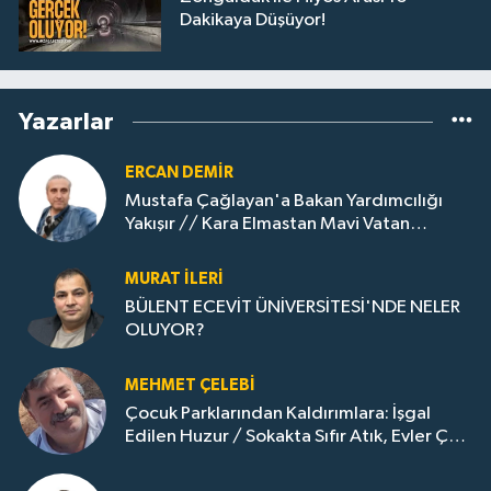
Dakikaya Düşüyor!
Yazarlar
ERCAN DEMIR
Mustafa Çağlayan'a Bakan Yardımcılığı
Yakışır // ​Kara Elmastan Mavi Vatan
Gazına: Zonguldak'ın Dönüşümü..
MURAT İLERI
BÜLENT ECEVİT ÜNİVERSİTESİ'NDE NELER
OLUYOR?
MEHMET ÇELEBI
Çocuk Parklarından Kaldırımlara: İşgal
Edilen Huzur / Sokakta Sıfır Atık, Evler Çöp
Dolu