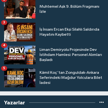
Muhtemel Aşk 9. Bölüm Fragmanı
İzle
3
İş İnsanı Ercan Ekşi Silahlı Saldırıda
Hayatını Kaybetti
4
Liman Demiryolu Projesinde Dev
İstihdam Hamlesi: Personel Alımları
Başladı
5
Kâmil Koç'tan Zonguldak-Ankara
Seferindeki Mağdur Yolculara Bilet
İadesi
Yazarlar