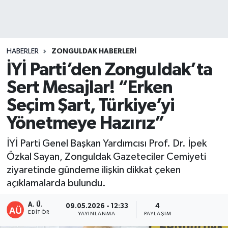
DEVREK
DÜZCE
HABERLER
ZONGULDAK HABERLERI
İYİ Parti’den Zonguldak’ta
EREĞLİ
Sert Mesajlar! “Erken
GÖKÇEBEY
Seçim Şart, Türkiye’yi
Yönetmeye Hazırız”
KARABÜK
İYİ Parti Genel Başkan Yardımcısı Prof. Dr. İpek
KASTAMONU
Özkal Sayan, Zonguldak Gazeteciler Cemiyeti
ziyaretinde gündeme ilişkin dikkat çeken
açıklamalarda bulundu.
A. Ü.
09.05.2026 - 12:33
4
EDITÖR
YAYINLANMA
PAYLAŞIM