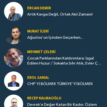
ERCAN DEMIR
Artık Kavga Değil, Ortak Akıl Zamanı!
MURAT İLERI
Ağustos'un İçinden Geçerken...
MEHMET ÇELEBI
Çocuk Parklarından Kaldırımlara: İşgal
Edilen Huzur / Sokakta Sıfır Atık, Evler Çöp
Dolu
EROL SARIAL
CHP'Yİ BÖLMEK TÜRKİYE'Yİ BÖLMEK
RECEP KALMAOĞLU
Devrek’e Değer Katan Bir Kadın: Özlem