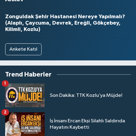
Zonguldak Şehir Hastanesi Nereye Yapılmalı?
(Alaplı, Çaycuma, Devrek, Ereğli, Gökçebey,
Kilimli, Kozlu)
Ankete Katıl
Trend Haberler
1
Son Dakika: TTK Kozlu’ya Müjde!
2
İş İnsanı Ercan Ekşi Silahlı Saldırıda
Hayatını Kaybetti