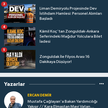
3
Liman Demiryolu Projesinde Dev
İstihdam Hamlesi: Personel Alımları
Başladı
4
Kâmil Koç'tan Zonguldak-Ankara
Seferindeki Mağdur Yolculara Bilet
İadesi
5
Zonguldak İle Filyos Arası 16
Dakikaya Düşüyor!
Yazarlar
ERCAN DEMIR
Mustafa Çağlayan'a Bakan Yardımcılığı
Yakışır // ​Kara Elmastan Mavi Vatan