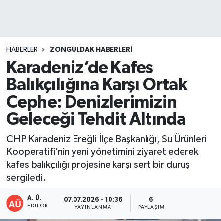
DEVREK
DÜZCE
HABERLER
ZONGULDAK HABERLERI
Karadeniz’de Kafes
EREĞLİ
Balıkçılığına Karşı Ortak
GÖKÇEBEY
Cephe: Denizlerimizin
Geleceği Tehdit Altında
KARABÜK
CHP Karadeniz Ereğli İlçe Başkanlığı, Su Ürünleri
KASTAMONU
Kooperatifi’nin yeni yönetimini ziyaret ederek
kafes balıkçılığı projesine karşı sert bir duruş
sergiledi.
A. Ü.
07.07.2026 - 10:36
6
EDITÖR
YAYINLANMA
PAYLAŞIM