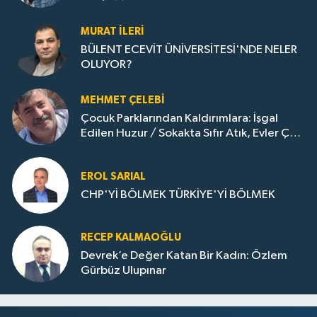
Gazına: Zonguldak'ın Dönüşümü..
MURAT İLERI
BÜLENT ECEVİT ÜNİVERSİTESİ'NDE NELER
OLUYOR?
MEHMET ÇELEBI
Çocuk Parklarından Kaldırımlara: İşgal
Edilen Huzur / Sokakta Sıfır Atık, Evler Çöp
Dolu
EROL SARIAL
CHP'Yİ BÖLMEK TÜRKİYE'Yİ BÖLMEK
RECEP KALMAOĞLU
Devrek’e Değer Katan Bir Kadın: Özlem
Gürbüz Ulupınar