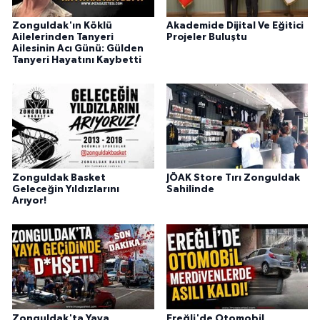
Zonguldak'ın Köklü
Akademide Dijital Ve Eğitici
Ailelerinden Tanyeri
Projeler Buluştu
Ailesinin Acı Günü: Gülden
Tanyeri Hayatını Kaybetti
Zonguldak Basket
JÖAK Store Tırı Zonguldak
Geleceğin Yıldızlarını
Sahilinde
Arıyor!
Zonguldak'ta Yaya
Ereğli'de Otomobil