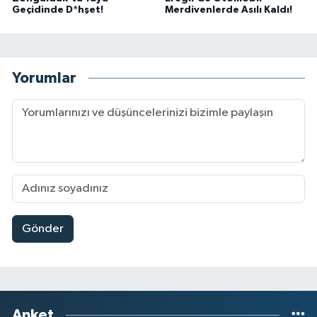
Geçidinde D*hşet!
Merdivenlerde Asılı Kaldı!
Yorumlar
Gönder
Anket