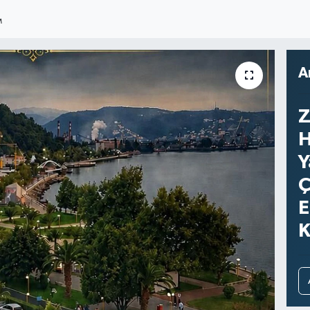
M
A
Z
H
Y
Ç
E
K