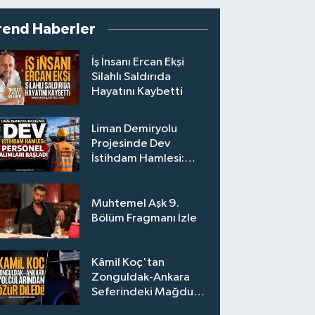
rend Haberler
İş İnsanı Ercan Ekşi
Silahlı Saldırıda
Hayatını Kaybetti
Liman Demiryolu
Projesinde Dev
İstihdam Hamlesi:
Personel Alımları
Başladı
Muhtemel Aşk 9.
Bölüm Fragmanı İzle
Kâmil Koç'tan
Zonguldak-Ankara
Seferindeki Mağdur
Yolculara Bilet İadesi