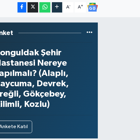
-
+
A
A
nket
onguldak Şehir
astanesi Nereye
apılmalı? (Alaplı,
aycuma, Devrek,
reğli, Gökçebey,
ilimli, Kozlu)
Ankete Katıl