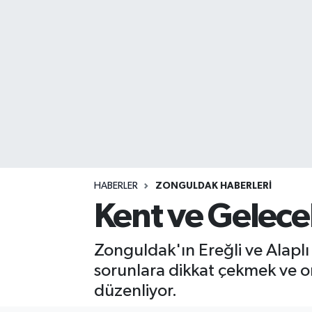
DEVREK
DÜZCE
EREĞLİ
GÖKÇEBEY
KARABÜK
HABERLER
ZONGULDAK HABERLERI
KASTAMONU
Kent ve Gelecek 
Zonguldak'ın Ereğli ve Alaplı 
sorunlara dikkat çekmek ve o
düzenliyor.