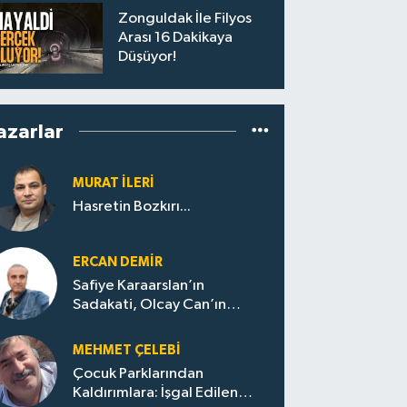
Zonguldak İle Filyos
Arası 16 Dakikaya
Düşüyor!
azarlar
MURAT İLERI
Hasretin Bozkırı...
ERCAN DEMIR
Safiye Karaarslan’ın
Sadakati, Olcay Can’ın
Hamlesi. CHP’nin
Zonguldak’ta Yeni Dönemi..
MEHMET ÇELEBI
Çocuk Parklarından
Kaldırımlara: İşgal Edilen