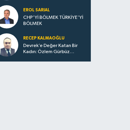
Huzur / Sokakta Sıfır Atık,
Evler Çöp Dolu
EROL SARIAL
CHP'Yİ BÖLMEK TÜRKİYE'Yİ
BÖLMEK
RECEP KALMAOĞLU
Devrek’e Değer Katan Bir
Kadın: Özlem Gürbüz
Ulupınar