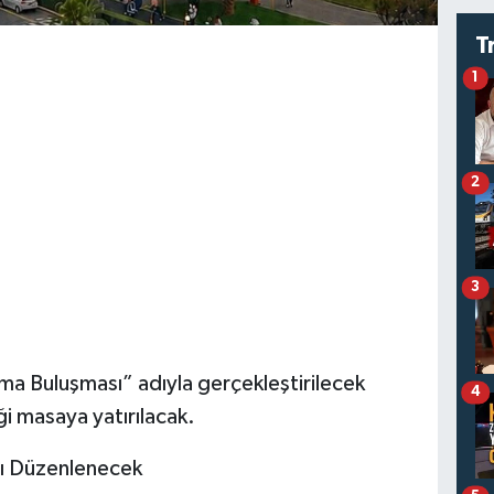
T
1
2
3
a Buluşması” adıyla gerçekleştirilecek
4
ği masaya yatırılacak.
sı Düzenlenecek