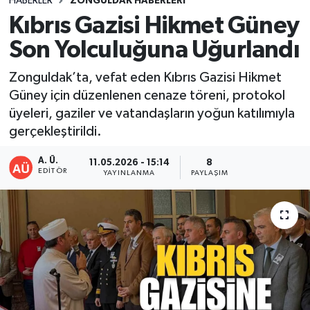
HABERLER
ZONGULDAK HABERLERI
Kıbrıs Gazisi Hikmet Güney
DEVREK
Son Yolculuğuna Uğurlandı
DÜZCE
Zonguldak’ta, vefat eden Kıbrıs Gazisi Hikmet
Güney için düzenlenen cenaze töreni, protokol
EREĞLİ
üyeleri, gaziler ve vatandaşların yoğun katılımıyla
gerçekleştirildi.
GÖKÇEBEY
A. Ü.
11.05.2026 - 15:14
8
KARABÜK
EDITÖR
YAYINLANMA
PAYLAŞIM
KASTAMONU