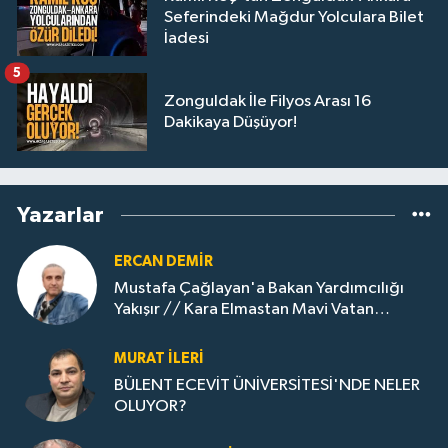
Seferindeki Mağdur Yolculara Bilet
İadesi
5
Zonguldak İle Filyos Arası 16
Dakikaya Düşüyor!
Yazarlar
ERCAN DEMIR
Mustafa Çağlayan'a Bakan Yardımcılığı
Yakışır // ​Kara Elmastan Mavi Vatan
Gazına: Zonguldak'ın Dönüşümü..
MURAT İLERI
BÜLENT ECEVİT ÜNİVERSİTESİ'NDE NELER
OLUYOR?