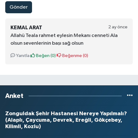
Gönder
2 ay önce
KEMAL ARAT
Allahü Teala rahmet eylesin Mekanı cenneti Ala
olsun sevenlerinin başı sağ olsun
Yanıtla
Beğen (
0
)
Beğenme (
0
)
Anket
Zonguldak Şehir Hastanesi Nereye Yapılmalı?
(Alaplı, Çaycuma, Devrek, Ereğli, Gökçebey,
Kilimli, Kozlu)