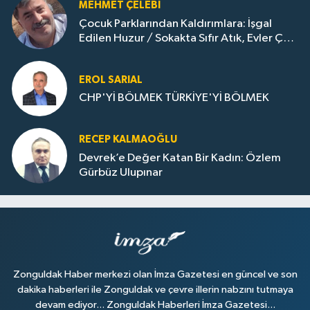
MEHMET ÇELEBI
Çocuk Parklarından Kaldırımlara: İşgal
Edilen Huzur / Sokakta Sıfır Atık, Evler Çöp
Dolu
EROL SARIAL
CHP'Yİ BÖLMEK TÜRKİYE'Yİ BÖLMEK
RECEP KALMAOĞLU
Devrek’e Değer Katan Bir Kadın: Özlem
Gürbüz Ulupınar
Zonguldak Haber merkezi olan İmza Gazetesi en güncel ve son
dakika haberleri ile Zonguldak ve çevre illerin nabzını tutmaya
devam ediyor... Zonguldak Haberleri İmza Gazetesi...