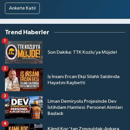
Ankete Katıl
Trend Haberler
1
Son Dakika: TTK Kozlu’ya Müjde!
2
İş İnsanı Ercan Ekşi Silahlı Saldırıda
Hayatını Kaybetti
3
Liman Demiryolu Projesinde Dev
İstihdam Hamlesi: Personel Alımları
Başladı
4
Kâmil Koç'tan Zonguldak-Ankara