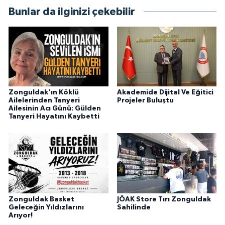
Bunlar da ilginizi çekebilir
Zonguldak'ın Köklü
Akademide Dijital Ve Eğitici
Ailelerinden Tanyeri
Projeler Buluştu
Ailesinin Acı Günü: Gülden
Tanyeri Hayatını Kaybetti
Zonguldak Basket
JÖAK Store Tırı Zonguldak
Geleceğin Yıldızlarını
Sahilinde
Arıyor!