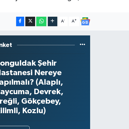
-
+
A
A
nket
onguldak Şehir
astanesi Nereye
apılmalı? (Alaplı,
aycuma, Devrek,
reğli, Gökçebey,
ilimli, Kozlu)