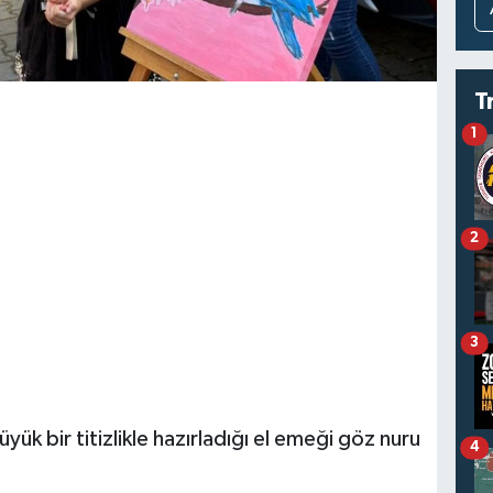
T
1
2
3
ük bir titizlikle hazırladığı el emeği göz nuru
4