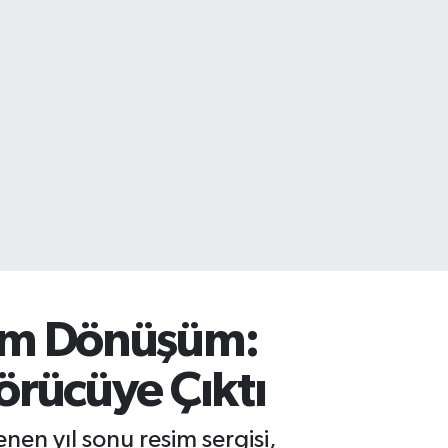
şem Dönüşüm:
örücüye Çıktı
en yıl sonu resim sergisi,