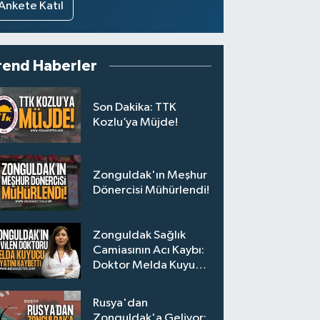
Ankete Katıl
rend Haberler
Son Dakika: TTK
Kozlu’ya Müjde!
Zonguldak'ın Meşhur
Dönercisi Mühürlendi!
Zonguldak Sağlık
Camiasının Acı Kaybı:
Doktor Melda Kuyucu
Hayatını Kaybetti
Rusya'dan
Zonguldak'a Geliyor: