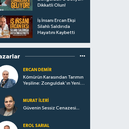
Dikkatli Olun!
İş İnsanı Ercan Ekşi
Silahlı Saldırıda
Hayatını Kaybetti
azarlar
ERCAN DEMIR
Kömürün Karasından Tarımın
Yeşiline: Zonguldak'ın Yeni
Kalkınma Hikâyesi
MURAT İLERI
Güvenin Sessiz Cenazesi...
EROL SARIAL