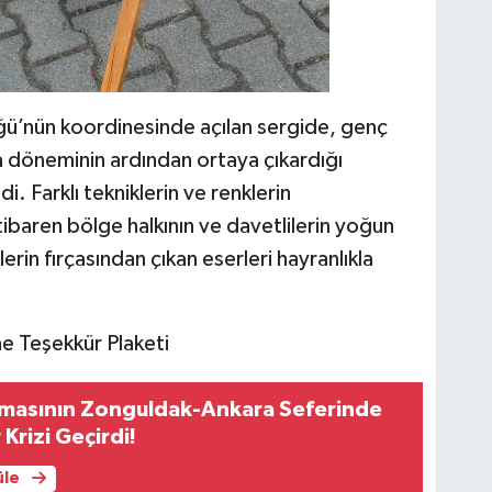
lüğü’nün koordinesinde açılan sergide, genç
ma döneminin ardından ortaya çıkardığı
i. Farklı tekniklerin ve renklerin
itibaren bölge halkının ve davetlilerin yoğun
çlerin fırçasından çıkan eserleri hayranlıkla
e Teşekkür Plaketi
irmasının Zonguldak-Ankara Seferinde
 Krizi Geçirdi!
üle