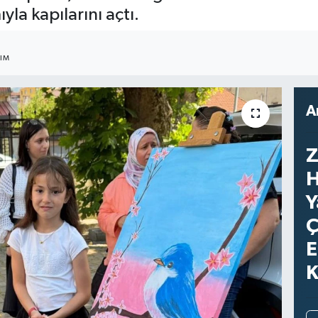
yla kapılarını açtı.
ŞIM
A
Z
H
Y
Ç
E
K