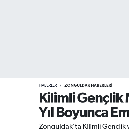
DEVREK
DÜZCE
EREĞLİ
GÖKÇEBEY
KARABÜK
KASTAMONU
HABERLER
ZONGULDAK HABERLERI
Kilimli Gençl
Yıl Boyunca Em
Zonguldak'ta Kilimli Gençlik 