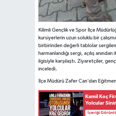
​Kilimli Gençlik ve Spor İlçe Müdür
kursiyerlerin uzun soluklu bir çalış
birbirinden değerli tablolar sergilend
harmanlandığı sergi, açılış anından 
ilgisiyle karşılaştı. Ziyaretçiler, gen
inceledi.
​İlçe Müdürü Zafer Can’dan Eğitmen
Kamil Koç F
Yolcular Sinir
İçeriği Görünt