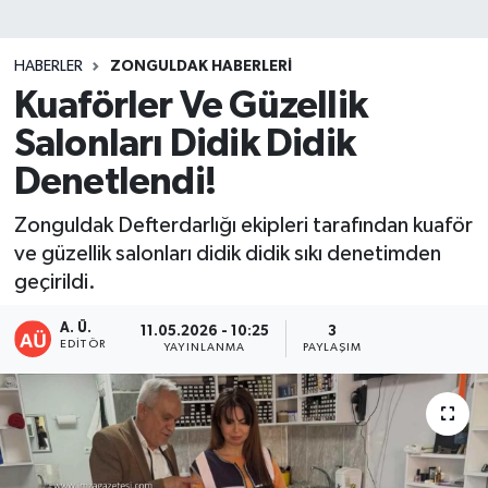
DEVREK
HABERLER
ZONGULDAK HABERLERI
DÜZCE
Kuaförler Ve Güzellik
Salonları Didik Didik
EREĞLİ
Denetlendi!
GÖKÇEBEY
Zonguldak Defterdarlığı ekipleri tarafından kuaför
ve güzellik salonları didik didik sıkı denetimden
KARABÜK
geçirildi.
KASTAMONU
A. Ü.
11.05.2026 - 10:25
3
EDITÖR
YAYINLANMA
PAYLAŞIM