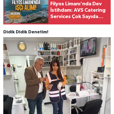
Filyos Limanı'nda Dev
İstihdam: AVS Catering
Services Çok Sayıda
Personel Alacak!
Didik Didik Denetim!