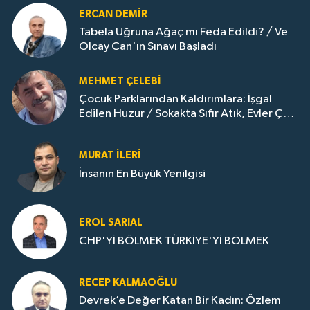
ERCAN DEMIR
Tabela Uğruna Ağaç mı Feda Edildi? / Ve
Olcay Can'ın Sınavı Başladı
MEHMET ÇELEBI
Çocuk Parklarından Kaldırımlara: İşgal
Edilen Huzur / Sokakta Sıfır Atık, Evler Çöp
Dolu
MURAT İLERI
İnsanın En Büyük Yenilgisi
EROL SARIAL
CHP'Yİ BÖLMEK TÜRKİYE'Yİ BÖLMEK
RECEP KALMAOĞLU
Devrek’e Değer Katan Bir Kadın: Özlem