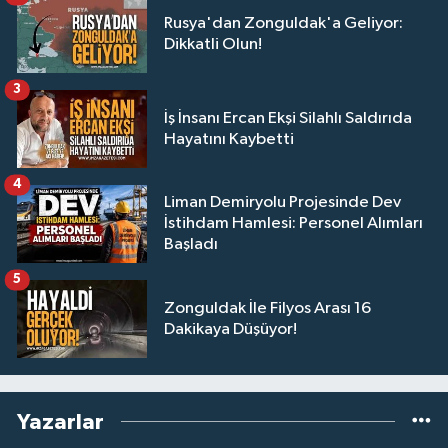
Rusya'dan Zonguldak'a Geliyor:
Dikkatli Olun!
3
İş İnsanı Ercan Ekşi Silahlı Saldırıda
Hayatını Kaybetti
4
Liman Demiryolu Projesinde Dev
İstihdam Hamlesi: Personel Alımları
Başladı
5
Zonguldak İle Filyos Arası 16
Dakikaya Düşüyor!
Yazarlar