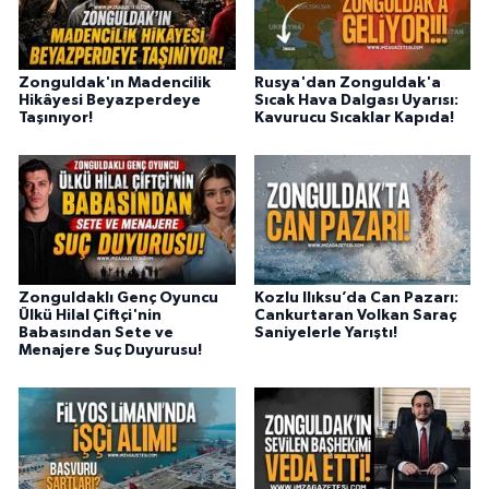
Zonguldak'ın Madencilik
Rusya'dan Zonguldak'a
Hikâyesi Beyazperdeye
Sıcak Hava Dalgası Uyarısı:
Taşınıyor!
Kavurucu Sıcaklar Kapıda!
Zonguldaklı Genç Oyuncu
Kozlu Ilıksu’da Can Pazarı:
Ülkü Hilal Çiftçi'nin
Cankurtaran Volkan Saraç
Babasından Sete ve
Saniyelerle Yarıştı!
Menajere Suç Duyurusu!