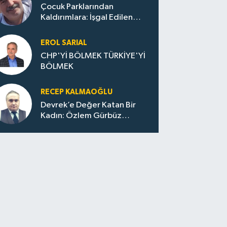
Çocuk Parklarından
Kaldırımlara: İşgal Edilen
Huzur / Sokakta Sıfır Atık,
Evler Çöp Dolu
EROL SARIAL
CHP'Yİ BÖLMEK TÜRKİYE'Yİ
BÖLMEK
RECEP KALMAOĞLU
Devrek’e Değer Katan Bir
Kadın: Özlem Gürbüz
Ulupınar