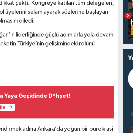
dikkat çekti. Kongreye katılan tüm delegeleri,
kol üyelerini selamlayarak sözlerine başlayan
5
lmasını diledi.
n’ın liderliğinde güçlü adımlarla yola devam
areketin Türkiye’nin gelişimindeki rolünü
Y
a Yaya Geçidinde D*hşet!
üle
çlendirmek adına Ankara’da yoğun bir bürokrasi