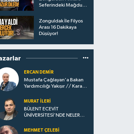
Seferindeki Mağdur
Yolculara Bilet İadesi
Zonguldak İle Filyos
Arası 16 Dakikaya
Düşüyor!
azarlar
ERCAN DEMIR
Mustafa Çağlayan'a Bakan
Yardımcılığı Yakışır // ​Kara
Elmastan Mavi Vatan Gazına:
Zonguldak'ın Dönüşümü..
MURAT İLERI
BÜLENT ECEVİT
ÜNİVERSİTESİ'NDE NELER
OLUYOR?
MEHMET ÇELEBI