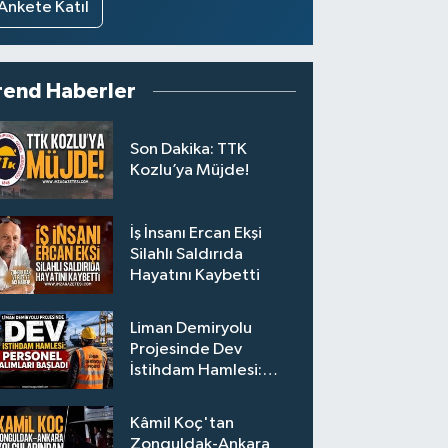
Ankete Katıl
rend Haberler
Son Dakika: TTK
Kozlu’ya Müjde!
İş İnsanı Ercan Ekşi
Silahlı Saldırıda
Hayatını Kaybetti
Liman Demiryolu
Projesinde Dev
İstihdam Hamlesi:
Personel Alımları
Başladı
Kâmil Koç'tan
Zonguldak-Ankara