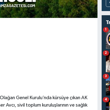
T
1
2
3
 Olağan Genel Kurulu’nda kürsüye çıkan AK
4
 Avcı, sivil toplum kuruluşlarının ve sağlık