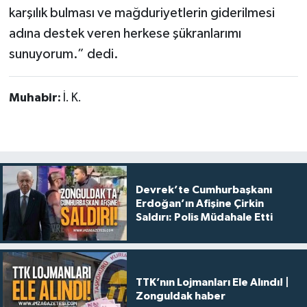
karşılık bulması ve mağduriyetlerin giderilmesi
adına destek veren herkese şükranlarımı
sunuyorum.” dedi.
Muhabir:
İ. K.
Devrek’te Cumhurbaşkanı
Erdoğan’ın Afişine Çirkin
Saldırı: Polis Müdahale Etti
TTK’nın Lojmanları Ele Alındı! |
Zonguldak haber