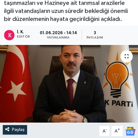
taşınmazları ve Hazineye ait tarımsal arazilerle
ilgili vatandaşların uzun süredir beklediği önemli
DEVREK
bir düzenlemenin hayata geçirildiğini açıkladı.
DÜZCE
İ. K.
01.06.2026 - 14:14
3
EDITÖR
YAYINLANMA
PAYLAŞIM
EREĞLİ
GÖKÇEBEY
KARABÜK
KASTAMONU
Paylaş
-
+
A
A