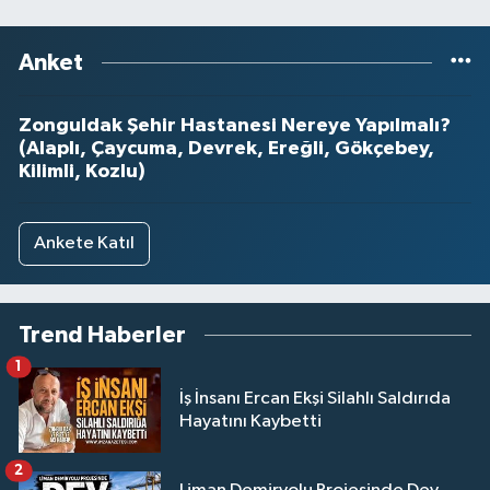
Anket
Zonguldak Şehir Hastanesi Nereye Yapılmalı?
(Alaplı, Çaycuma, Devrek, Ereğli, Gökçebey,
Kilimli, Kozlu)
Ankete Katıl
Trend Haberler
1
İş İnsanı Ercan Ekşi Silahlı Saldırıda
Hayatını Kaybetti
2