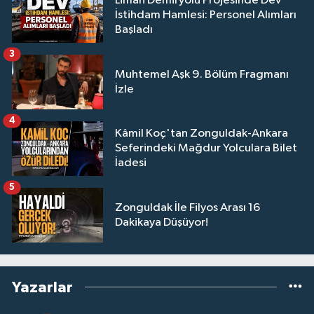
Liman Demiryolu Projesinde Dev
İstihdam Hamlesi: Personel Alımları
Başladı
3
Muhtemel Aşk 9. Bölüm Fragmanı
İzle
4
Kâmil Koç'tan Zonguldak-Ankara
Seferindeki Mağdur Yolculara Bilet
İadesi
5
Zonguldak İle Filyos Arası 16
Dakikaya Düşüyor!
Yazarlar