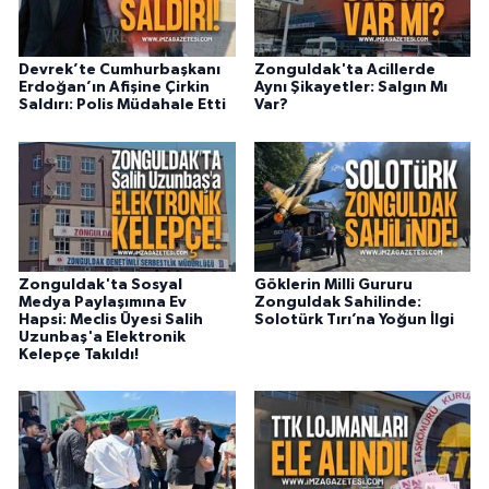
Devrek’te Cumhurbaşkanı
Zonguldak'ta Acillerde
Erdoğan’ın Afişine Çirkin
Aynı Şikayetler: Salgın Mı
Saldırı: Polis Müdahale Etti
Var?
Zonguldak'ta Sosyal
Göklerin Milli Gururu
Medya Paylaşımına Ev
Zonguldak Sahilinde:
Hapsi: Meclis Üyesi Salih
Solotürk Tırı’na Yoğun İlgi
Uzunbaş'a Elektronik
Kelepçe Takıldı!