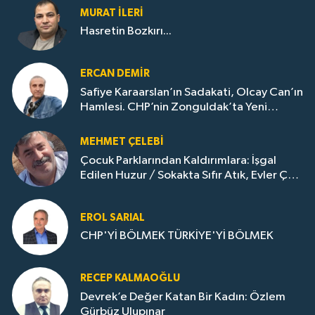
MURAT İLERI
Hasretin Bozkırı...
ERCAN DEMIR
Safiye Karaarslan’ın Sadakati, Olcay Can’ın
Hamlesi. CHP’nin Zonguldak’ta Yeni
Dönemi..
MEHMET ÇELEBI
Çocuk Parklarından Kaldırımlara: İşgal
Edilen Huzur / Sokakta Sıfır Atık, Evler Çöp
Dolu
EROL SARIAL
CHP'Yİ BÖLMEK TÜRKİYE'Yİ BÖLMEK
RECEP KALMAOĞLU
Devrek’e Değer Katan Bir Kadın: Özlem
Gürbüz Ulupınar