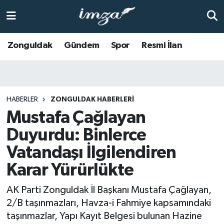
ZONGULDAK
Zonguldak Nöbetçi Eczaneler
Zonguldak
Gündem
Spor
Resmi İlan
Anasayfa
Zonguldak Hava Durumu
ALAPLI
Zonguldak Trafik Yoğunluk Haritası
HABERLER
ZONGULDAK HABERLERI
Mustafa Çağlayan
KOZLU
Süper Lig Puan Durumu ve Fikstür
Duyurdu: Binlerce
KİLİMLİ
Tüm Manşetler
Vatandaşı İlgilendiren
BARTIN
Son Dakika Haberleri
Karar Yürürlükte
AK Parti Zonguldak İl Başkanı Mustafa Çağlayan,
BOLU
Haber Arşivi
2/B taşınmazları, Havza-i Fahmiye kapsamındaki
taşınmazlar, Yapı Kayıt Belgesi bulunan Hazine
ÇAYCUMA