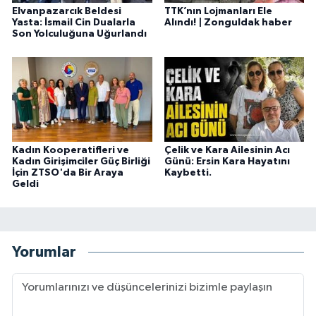
Elvanpazarcık Beldesi
TTK’nın Lojmanları Ele
Yasta: İsmail Cin Dualarla
Alındı! | Zonguldak haber
Son Yolculuğuna Uğurlandı
Kadın Kooperatifleri ve
Çelik ve Kara Ailesinin Acı
Kadın Girişimciler Güç Birliği
Günü: Ersin Kara Hayatını
İçin ZTSO'da Bir Araya
Kaybetti.
Geldi
Yorumlar