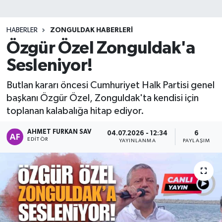
DEVREK
HABERLER
ZONGULDAK HABERLERI
DÜZCE
Özgür Özel Zonguldak'a
Sesleniyor!
EREĞLİ
Butlan kararı öncesi Cumhuriyet Halk Partisi genel
GÖKÇEBEY
başkanı Özgür Özel, Zonguldak'ta kendisi için
toplanan kalabalığa hitap ediyor.
KARABÜK
AHMET FURKAN SAV
04.07.2026 - 12:34
6
EDITÖR
YAYINLANMA
PAYLAŞIM
KASTAMONU