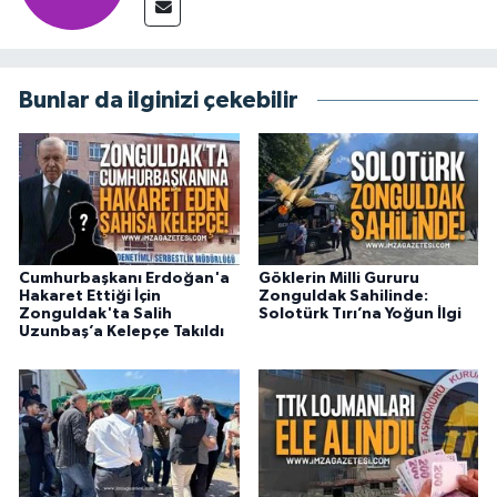
Bunlar da ilginizi çekebilir
Cumhurbaşkanı Erdoğan'a
Göklerin Milli Gururu
Hakaret Ettiği İçin
Zonguldak Sahilinde:
Zonguldak'ta Salih
Solotürk Tırı’na Yoğun İlgi
Uzunbaş’a Kelepçe Takıldı