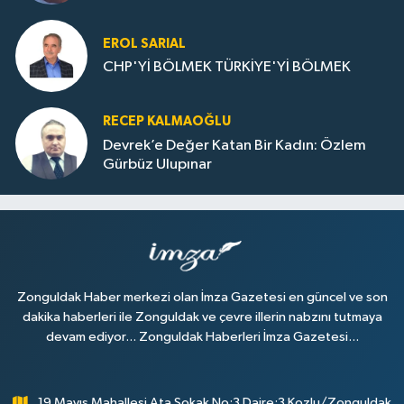
Dolu
EROL SARIAL
CHP'Yİ BÖLMEK TÜRKİYE'Yİ BÖLMEK
RECEP KALMAOĞLU
Devrek’e Değer Katan Bir Kadın: Özlem
Gürbüz Ulupınar
Zonguldak Haber merkezi olan İmza Gazetesi en güncel ve son
dakika haberleri ile Zonguldak ve çevre illerin nabzını tutmaya
devam ediyor... Zonguldak Haberleri İmza Gazetesi...
19 Mayıs Mahallesi Ata Sokak No:3 Daire:3 Kozlu/Zonguldak