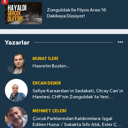
5
Zonguldak İle Filyos Arası 16
Dakikaya Düşüyor!
Yazarlar
MURAT İLERI
Hasretin Bozkırı...
ERCAN DEMIR
Safiye Karaarslan’ın Sadakati, Olcay Can’ın
Hamlesi. CHP’nin Zonguldak’ta Yeni
Dönemi..
MEHMET ÇELEBI
Çocuk Parklarından Kaldırımlara: İşgal
Edilen Huzur / Sokakta Sıfır Atık, Evler Çöp