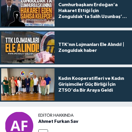
Cumhurbaşkanı Erdoğan'a
Hakaret Ettiği İçin
Zonguldak'ta Salih Uzunbaş’a
Kelepçe Takıldı
TTK’nın Lojmanları Ele Alındı! |
Zonguldak haber
Kadın Kooperatifleri ve Kadın
Girişimciler Güç Birliği İçin
ZTSO'da Bir Araya Geldi
EDITÖR HAKKINDA
Ahmet Furkan Sav