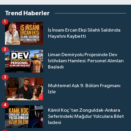
Trend Haberler
1
İş İnsanı Ercan Ekşi Silahlı Saldırıda
Hayatını Kaybetti
2
Liman Demiryolu Projesinde Dev
İstihdam Hamlesi: Personel Alımları
Başladı
3
Muhtemel Aşk 9. Bölüm Fragmanı
İzle
4
Kâmil Koç'tan Zonguldak-Ankara
Seferindeki Mağdur Yolculara Bilet
İadesi