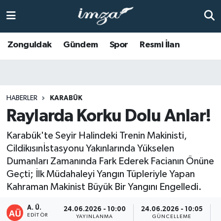
ZONGULDAK
Zonguldak Nöbetçi Eczaneler
Zonguldak
Gündem
Spor
Resmi İlan
Anasayfa
Zonguldak Hava Durumu
ALAPLI
Zonguldak Trafik Yoğunluk Haritası
HABERLER
KARABÜK
Raylarda Korku Dolu Anlar!
KOZLU
Süper Lig Puan Durumu ve Fikstür
Karabük'te Seyir Halindeki Trenin Makinisti,
KİLİMLİ
Tüm Manşetler
Cildikısınİstasyonu Yakınlarında Yükselen
Dumanları Zamanında Fark Ederek Facianın Önüne
BARTIN
Son Dakika Haberleri
Geçti; İlk Müdahaleyi Yangın Tüpleriyle Yapan
Kahraman Makinist Büyük Bir Yangını Engelledi.
BOLU
Haber Arşivi
A. Ü.
24.06.2026 - 10:00
24.06.2026 - 10:05
ÇAYCUMA
EDITÖR
YAYINLANMA
GÜNCELLEME