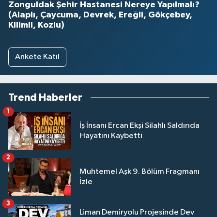
Zonguldak Şehir Hastanesi Nereye Yapılmalı?
(Alaplı, Çaycuma, Devrek, Ereğli, Gökçebey,
Kilimli, Kozlu)
Ankete Katıl
Trend Haberler
1
İş İnsanı Ercan Ekşi Silahlı Saldırıda
Hayatını Kaybetti
2
Muhtemel Aşk 9. Bölüm Fragmanı
İzle
3
Liman Demiryolu Projesinde Dev