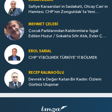
Safiye Karaarslan’ın Sadakati, Olcay Can’ın
Hamlesi. CHP’nin Zonguldak’ta Yeni
Dönemi..
MEHMET ÇELEBI
Çocuk Parklarından Kaldırımlara: İşgal
Edilen Huzur / Sokakta Sıfır Atık, Evler Çöp
Dolu
EROL SARIAL
CHP'Yİ BÖLMEK TÜRKİYE'Yİ BÖLMEK
RECEP KALMAOĞLU
Devrek’e Değer Katan Bir Kadın: Özlem
Gürbüz Ulupınar