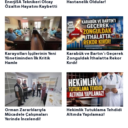
EnerjiSA Teknikeri Olcay
Hastanelik Oldular!
Özaltın Hayatını Kaybetti
Karayolları İşçilerinin Yeni
Karabük ve Bartın'ı Geçerek
Yönetiminden İlk Kritik
Zonguldak İthalatta Rekor
Hamle
Kırdı!
Orman Zararlılarıyla
Hekimlik Tutuklama Tehdidi
Mücadele Çalışmaları
Altında Yapılamaz!
Yerinde İncelendi!