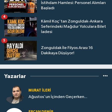
İstihdam Hamlesi: Personel Alımları
Başladı
4
Kâmil Koç'tan Zonguldak-Ankara
Seferindeki Mağdur Yolculara Bilet
İadesi
5
Zonguldak İle Filyos Arası 16
Dakikaya Düşüyor!
Yazarlar
MURAT İLERI
Ağustos'un İçinden Geçerken...
ERCAN DEMIR