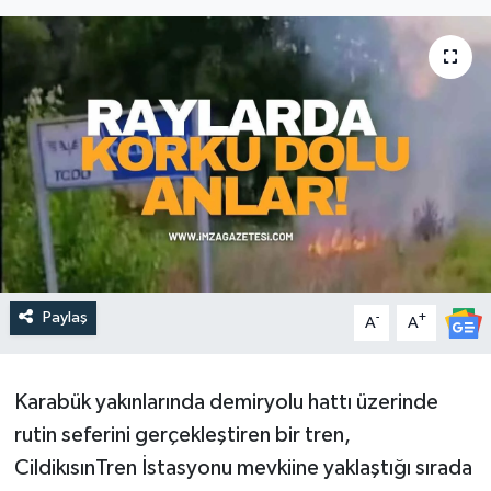
DEVREK
DÜZCE
EREĞLİ
GÖKÇEBEY
KARABÜK
KASTAMONU
Paylaş
-
+
A
A
​​Karabük yakınlarında demiryolu hattı üzerinde
rutin seferini gerçekleştiren bir tren,
CildikısınTren İstasyonu mevkiine yaklaştığı sırada