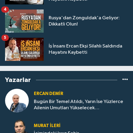
4
Rusya'dan Zonguldak'a Geliyor:
Dikkatli Olun!
5
İş İnsanı Ercan Ekşi Silahlı Saldırıda
Hayatını Kaybetti
Yazarlar
ERCAN DEMIR
Bugün Bir Temel Atıldı, Yarın İse Yüzlerce
Ailenin Umutları Yükselecek…
MURAT İLERI