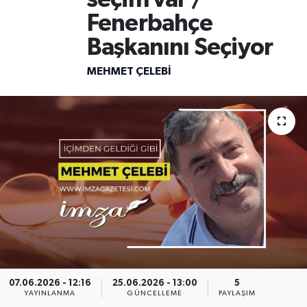
Fenerbahçe
DEVREK
Başkanını Seçiyor
DÜZCE
MEHMET ÇELEBI
EREĞLİ
GÖKÇEBEY
KARABÜK
KASTAMONU
07.06.2026 - 12:16
25.06.2026 - 13:00
5
YAYINLANMA
GÜNCELLEME
PAYLAŞIM