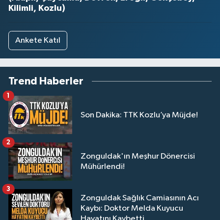
Kilimli, Kozlu)
Ankete Katıl
Trend Haberler
1
Son Dakika: TTK Kozlu’ya Müjde!
2
Zonguldak'ın Meşhur Dönercisi
Mühürlendi!
3
Zonguldak Sağlık Camiasının Acı
Kaybı: Doktor Melda Kuyucu
Hayatını Kaybetti