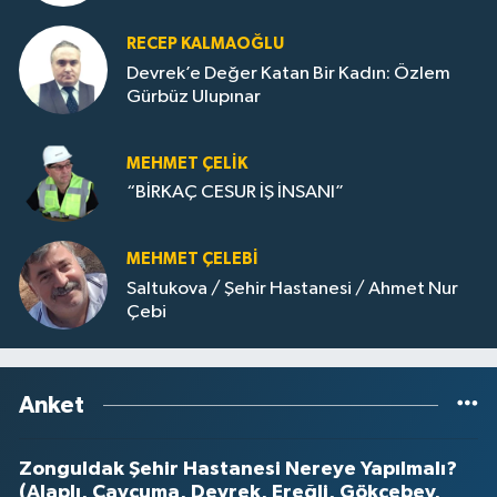
RECEP KALMAOĞLU
Devrek’e Değer Katan Bir Kadın: Özlem
Gürbüz Ulupınar
MEHMET ÇELIK
“BİRKAÇ CESUR İŞ İNSANI”
MEHMET ÇELEBI
Saltukova / Şehir Hastanesi / Ahmet Nur
Çebi
Anket
Zonguldak Şehir Hastanesi Nereye Yapılmalı?
(Alaplı, Çaycuma, Devrek, Ereğli, Gökçebey,