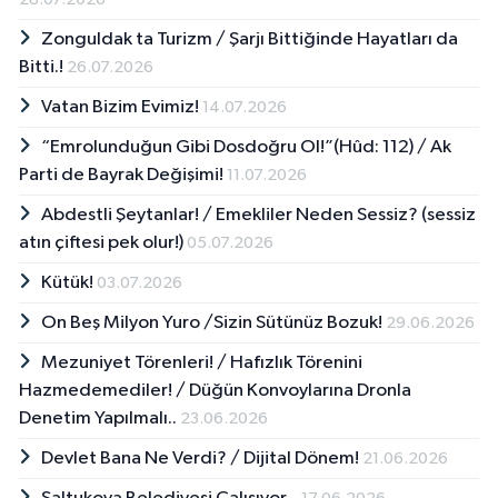
Zonguldak ta Turizm / Şarjı Bittiğinde Hayatları da
Bitti.!
26.07.2026
Vatan Bizim Evimiz!
14.07.2026
“Emrolunduğun Gibi Dosdoğru Ol!”(Hûd: 112) / Ak
Parti de Bayrak Değişimi!
11.07.2026
Abdestli Şeytanlar! / Emekliler Neden Sessiz? (sessiz
atın çiftesi pek olur!)
05.07.2026
Kütük!
03.07.2026
On Beş Milyon Yuro /Sizin Sütünüz Bozuk!
29.06.2026
Mezuniyet Törenleri! / Hafızlık Törenini
Hazmedemediler! / Düğün Konvoylarına Dronla
Denetim Yapılmalı..
23.06.2026
Devlet Bana Ne Verdi? / Dijital Dönem!
21.06.2026