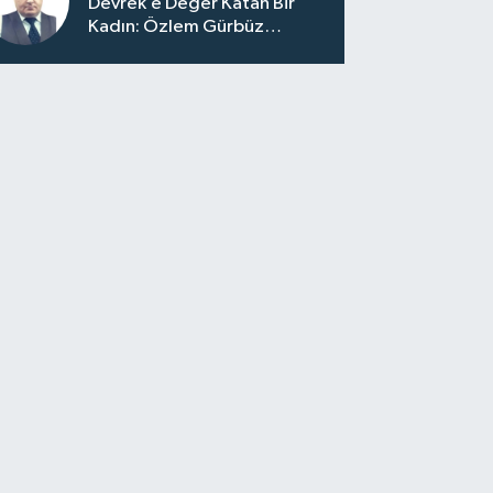
Devrek’e Değer Katan Bir
Kadın: Özlem Gürbüz
Ulupınar