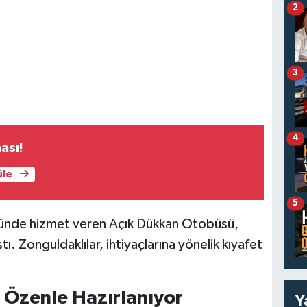
2
3
4
ası!
üle
5
nünde hizmet veren Açık Dükkan Otobüsü,
tı. Zonguldaklılar, ihtiyaçlarına yönelik kıyafet
er Özenle Hazırlanıyor
Y