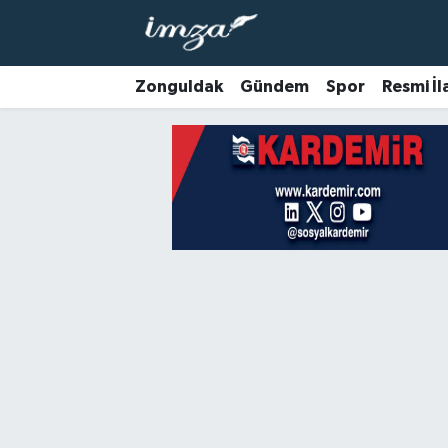
ZONGULDAK
Zonguldak Nöbetçi Eczaneler
Zonguldak
Gündem
Spor
Resmi İl
Anasayfa
Zonguldak Hava Durumu
ALAPLI
Zonguldak Trafik Yoğunluk Haritası
KOZLU
Süper Lig Puan Durumu ve Fikstür
KİLİMLİ
Tüm Manşetler
BARTIN
Son Dakika Haberleri
BOLU
Haber Arşivi
ÇAYCUMA