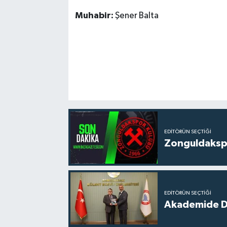
Muhabir:
Şener Balta
EDITÖRÜN SEÇTIĞI
Zonguldakspo
EDITÖRÜN SEÇTIĞI
Akademide Dij