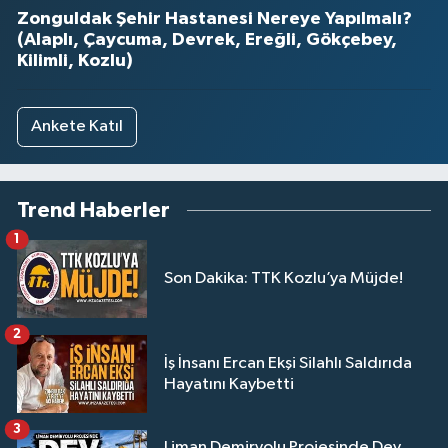
Zonguldak Şehir Hastanesi Nereye Yapılmalı?
(Alaplı, Çaycuma, Devrek, Ereğli, Gökçebey,
Kilimli, Kozlu)
Ankete Katıl
Trend Haberler
1
Son Dakika: TTK Kozlu’ya Müjde!
2
İş İnsanı Ercan Ekşi Silahlı Saldırıda
Hayatını Kaybetti
3
Liman Demiryolu Projesinde Dev