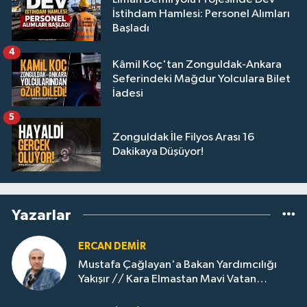
İstihdam Hamlesi: Personel Alımları
Başladı
4
Kâmil Koç'tan Zonguldak-Ankara
Seferindeki Mağdur Yolculara Bilet
İadesi
5
Zonguldak İle Filyos Arası 16
Dakikaya Düşüyor!
Yazarlar
ERCAN DEMIR
Mustafa Çağlayan'a Bakan Yardımcılığı
Yakışır // ​Kara Elmastan Mavi Vatan
Gazına: Zonguldak'ın Dönüşümü..