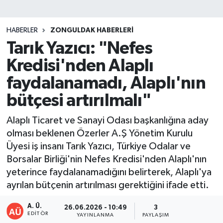
DEVREK
HABERLER
ZONGULDAK HABERLERI
DÜZCE
Tarık Yazıcı: "Nefes
Kredisi'nden Alaplı
EREĞLİ
faydalanamadı, Alaplı'nın
GÖKÇEBEY
bütçesi artırılmalı"
KARABÜK
Alaplı Ticaret ve Sanayi Odası başkanlığına aday
olması beklenen Özerler A.Ş Yönetim Kurulu
KASTAMONU
Üyesi iş insanı Tarık Yazıcı, Türkiye Odalar ve
Borsalar Birliği'nin Nefes Kredisi'nden Alaplı'nın
yeterince faydalanamadığını belirterek, Alaplı'ya
ayrılan bütçenin artırılması gerektiğini ifade etti.
A. Ü.
26.06.2026 - 10:49
3
EDITÖR
YAYINLANMA
PAYLAŞIM