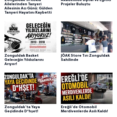
Zonguldak'ın Köklü
Akademide Dijital Ve Eğitici
Ailelerinden Tanyeri
Projeler Buluştu
Ailesinin Acı Günü: Gülden
Tanyeri Hayatını Kaybetti
Zonguldak Basket
JÖAK Store Tırı Zonguldak
Geleceğin Yıldızlarını
Sahilinde
Arıyor!
Zonguldak'ta Yaya
Ereğli'de Otomobil
Geçidinde D*hşet!
Merdivenlerde Asılı Kaldı!