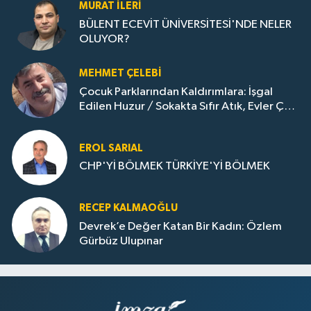
MURAT İLERI
BÜLENT ECEVİT ÜNİVERSİTESİ'NDE NELER
OLUYOR?
MEHMET ÇELEBI
Çocuk Parklarından Kaldırımlara: İşgal
Edilen Huzur / Sokakta Sıfır Atık, Evler Çöp
Dolu
EROL SARIAL
CHP'Yİ BÖLMEK TÜRKİYE'Yİ BÖLMEK
RECEP KALMAOĞLU
Devrek’e Değer Katan Bir Kadın: Özlem
Gürbüz Ulupınar