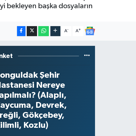
eyi bekleyen başka dosyaların
-
+
A
A
nket
onguldak Şehir
astanesi Nereye
apılmalı? (Alaplı,
aycuma, Devrek,
reğli, Gökçebey,
ilimli, Kozlu)