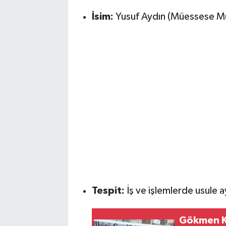
İsim:
Yusuf Aydın (Müessese M
Tespit:
İş ve işlemlerde usule ay
Gökmen Ka