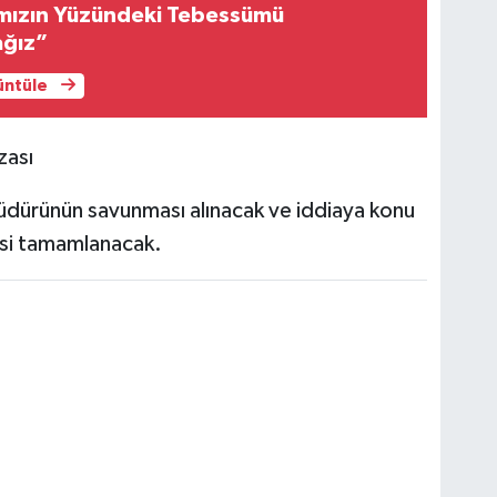
mızın Yüzündeki Tebessümü
ağız”
rüntüle
zası
ürünün savunması alınacak ve iddiaya konu
esi tamamlanacak.