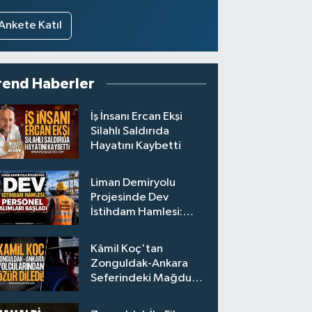
Ankete Katıl
rend Haberler
İş İnsanı Ercan Ekşi
Silahlı Saldırıda
Hayatını Kaybetti
Liman Demiryolu
Projesinde Dev
İstihdam Hamlesi:
Personel Alımları
Başladı
Kâmil Koç'tan
Zonguldak-Ankara
Seferindeki Mağdur
Yolculara Bilet İadesi