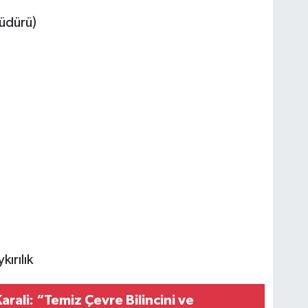
üdürü)
kırılık
rali: “Temiz Çevre Bilincini ve