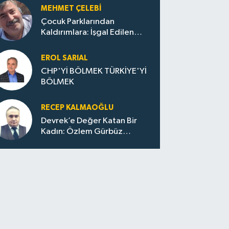
Zonguldak’ta Yeni Dönemi..
MEHMET ÇELEBI
Çocuk Parklarından
Kaldırımlara: İşgal Edilen
Huzur / Sokakta Sıfır Atık,
Evler Çöp Dolu
EROL SARIAL
CHP'Yİ BÖLMEK TÜRKİYE'Yİ
BÖLMEK
RECEP KALMAOĞLU
Devrek’e Değer Katan Bir
Kadın: Özlem Gürbüz
Ulupınar