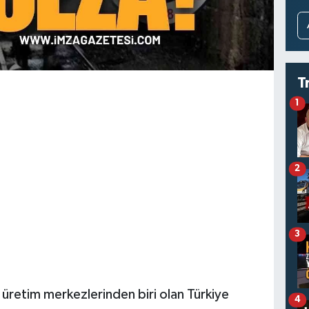
T
1
2
3
üretim merkezlerinden biri olan Türkiye
4