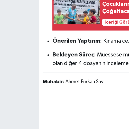
Çocukları
Çoğaltac
İçeriği Gö
Önerilen Yaptırım:
Kınama ce
Bekleyen Süreç:
Müessese müd
olan diğer 4 dosyanın incelem
Muhabir:
Ahmet Furkan Sav