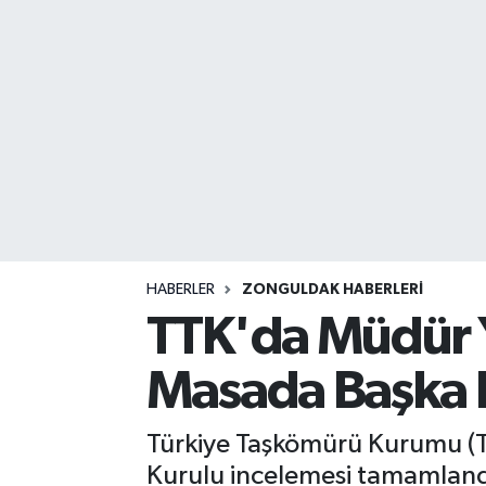
DEVREK
DÜZCE
EREĞLİ
GÖKÇEBEY
KARABÜK
HABERLER
ZONGULDAK HABERLERI
KASTAMONU
TTK'da Müdür Y
Masada Başka D
Türkiye Taşkömürü Kurumu (T
Kurulu incelemesi tamamlandı