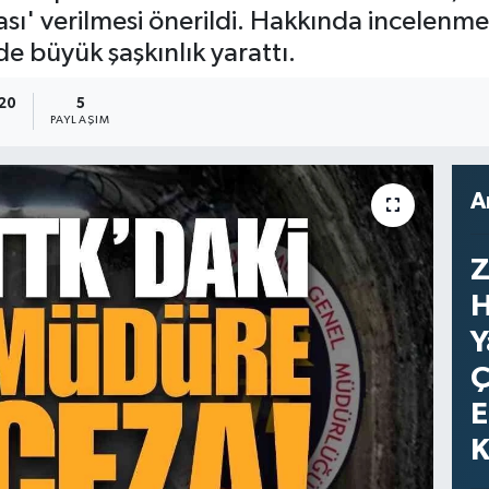
sı' verilmesi önerildi. Hakkında incelenm
e büyük şaşkınlık yarattı.
:20
5
PAYLAŞIM
A
Z
H
Y
Ç
E
K