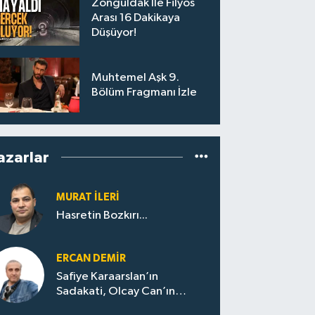
Zonguldak İle Filyos
Arası 16 Dakikaya
Düşüyor!
Muhtemel Aşk 9.
Bölüm Fragmanı İzle
azarlar
MURAT İLERI
Hasretin Bozkırı...
ERCAN DEMIR
Safiye Karaarslan’ın
Sadakati, Olcay Can’ın
Hamlesi. CHP’nin