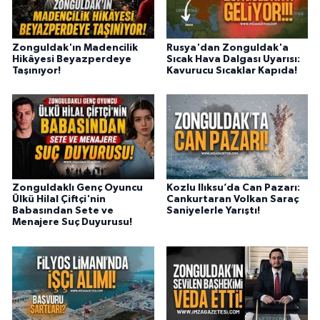
Zonguldak'ın Madencilik
Rusya'dan Zonguldak'a
Hikâyesi Beyazperdeye
Sıcak Hava Dalgası Uyarısı:
Taşınıyor!
Kavurucu Sıcaklar Kapıda!
Zonguldaklı Genç Oyuncu
Kozlu Ilıksu’da Can Pazarı:
Ülkü Hilal Çiftçi'nin
Cankurtaran Volkan Saraç
Babasından Sete ve
Saniyelerle Yarıştı!
Menajere Suç Duyurusu!