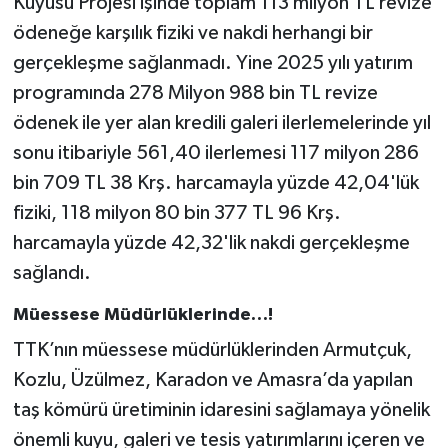
Kuyusu Projesi işinde toplam 113 milyon TL revize
ödeneğe karşılık fiziki ve nakdi herhangi bir
gerçekleşme sağlanmadı. Yine 2025 yılı yatırım
programında 278 Milyon 988 bin TL revize
ödenek ile yer alan kredili galeri ilerlemelerinde yıl
sonu itibariyle 561,40 ilerlemesi 117 milyon 286
bin 709 TL 38 Krş. harcamayla yüzde 42,04'lük
fiziki, 118 milyon 80 bin 377 TL 96 Krş.
harcamayla yüzde 42,32'lik nakdi gerçekleşme
sağlandı.
Müessese Müdürlüklerinde…!
TTK’nın müessese müdürlüklerinden Armutçuk,
Kozlu, Üzülmez, Karadon ve Amasra’da yapılan
taş kömürü üretiminin idaresini sağlamaya yönelik
önemli kuyu, galeri ve tesis yatırımlarını içeren ve