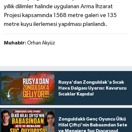
yıllık dilimler halinde uygulanan Arma İhzarat
Projesi kapsamında 1568 metre galeri ve 135
metre kuyu ilerlemesi yapılması planlandı.
Muhabir:
Orhan Akyüz
Rusya'dan Zonguldak'a Sıcak
Hava Dalgası Uyarısı: Kavurucu
Sıcaklar Kapıda!
Zonguldaklı Genç Oyuncu Ülkü
Hilal Çiftçi'nin Babasından Sete
ve Menajere Suç Duyurusu!