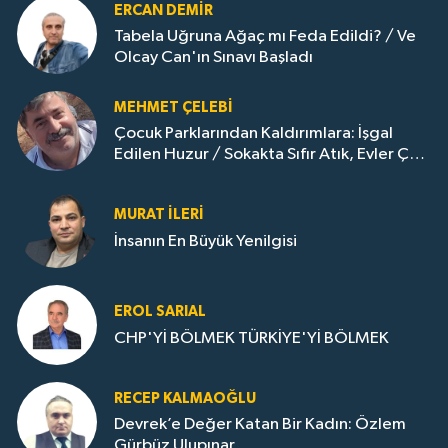
ERCAN DEMIR
Tabela Uğruna Ağaç mı Feda Edildi? / Ve
Olcay Can'ın Sınavı Başladı
MEHMET ÇELEBI
Çocuk Parklarından Kaldırımlara: İşgal
Edilen Huzur / Sokakta Sıfır Atık, Evler Çöp
Dolu
MURAT İLERI
İnsanın En Büyük Yenilgisi
EROL SARIAL
CHP'Yİ BÖLMEK TÜRKİYE'Yİ BÖLMEK
RECEP KALMAOĞLU
Devrek’e Değer Katan Bir Kadın: Özlem
Gürbüz Ulupınar