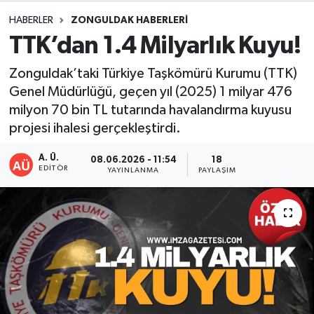
HABERLER
ZONGULDAK HABERLERI
DEVREK
TTK’dan 1.4 Milyarlık Kuyu!
DÜZCE
Zonguldak’taki Türkiye Taşkömürü Kurumu (TTK)
Genel Müdürlüğü, geçen yıl (2025) 1 milyar 476
EREĞLİ
milyon 70 bin TL tutarında havalandırma kuyusu
projesi ihalesi gerçekleştirdi.
GÖKÇEBEY
A. Ü.
08.06.2026 - 11:54
18
KARABÜK
EDITÖR
YAYINLANMA
PAYLAŞIM
KASTAMONU