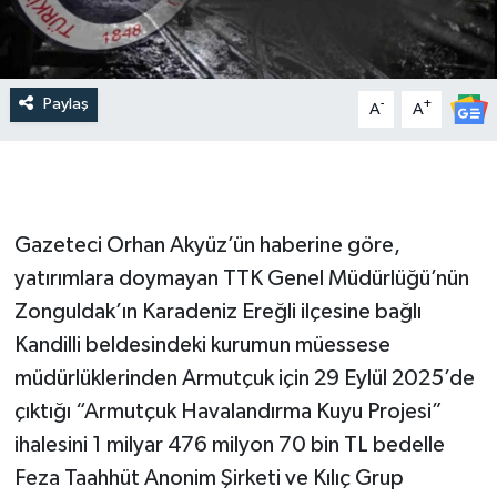
Paylaş
-
+
A
A
Gazeteci Orhan Akyüz’ün haberine göre,
yatırımlara doymayan TTK Genel Müdürlüğü’nün
Zonguldak’ın Karadeniz Ereğli ilçesine bağlı
Kandilli beldesindeki kurumun müessese
müdürlüklerinden Armutçuk için 29 Eylül 2025’de
çıktığı “Armutçuk Havalandırma Kuyu Projesi”
ihalesini 1 milyar 476 milyon 70 bin TL bedelle
Feza Taahhüt Anonim Şirketi ve Kılıç Grup