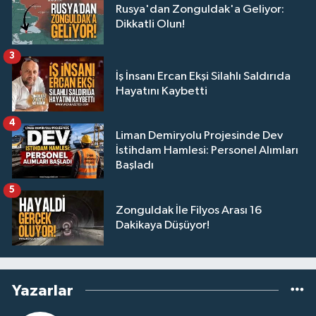
Rusya'dan Zonguldak'a Geliyor:
Dikkatli Olun!
3
İş İnsanı Ercan Ekşi Silahlı Saldırıda
Hayatını Kaybetti
4
Liman Demiryolu Projesinde Dev
İstihdam Hamlesi: Personel Alımları
Başladı
5
Zonguldak İle Filyos Arası 16
Dakikaya Düşüyor!
Yazarlar