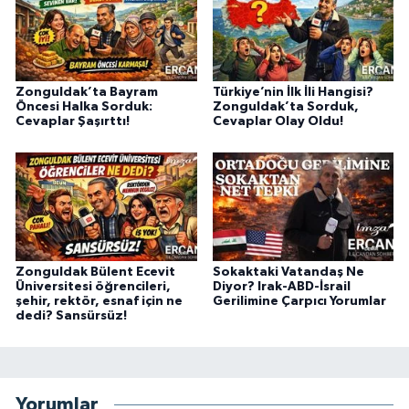
Zonguldak’ta Bayram
Türkiye’nin İlk İli Hangisi?
Öncesi Halka Sorduk:
Zonguldak’ta Sorduk,
Cevaplar Şaşırttı!
Cevaplar Olay Oldu!
Zonguldak Bülent Ecevit
Sokaktaki Vatandaş Ne
Üniversitesi öğrencileri,
Diyor? Irak-ABD-İsrail
şehir, rektör, esnaf için ne
Gerilimine Çarpıcı Yorumlar
dedi? Sansürsüz!
Yorumlar