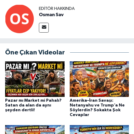
EDITÖR HAKKINDA
Osman Sav
Öne Çıkan Videolar
Pazar mı Market mi Pahalı?
Amerika–İran Savaşı:
Satan da alan da aynı
Netanyahu ve Trump’a Ne
şeyden dertli!
Söylerdin? Sokakta Şok
Cevaplar