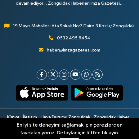
devam ediyor... Zonguldak Haberleri İmza Gazetesi...
19 Mayıs Mahallesi Ata Sokak No:3 Daire:3 Kozlu/Zonguldak
0532 495 6454
haber@imzagazetesi.com
Künye
İletişim
Hava Durumu Zonguldak
Zonguldak Haber
Gizlilik Sözleşmesi
Hizmet Şartları
Sitemap
En iyi site deneyimi sağlamak için çerezlerden
faydalanıyoruz. Detaylar için lütfen tıklayın.