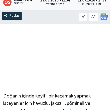
23.05.2026 - 12:54
21.07.2026 - 21:31
EDITÖR
YAYINLANMA
GÜNCELLEME
DEVREK
Paylaş
-
+
A
A
DÜZCE
EREĞLİ
GÖKÇEBEY
KARABÜK
KASTAMONU
Doğanın içinde keyifli bir kaçamak yapmak
isteyenler için havuzlu, jakuzili, şömineli ve