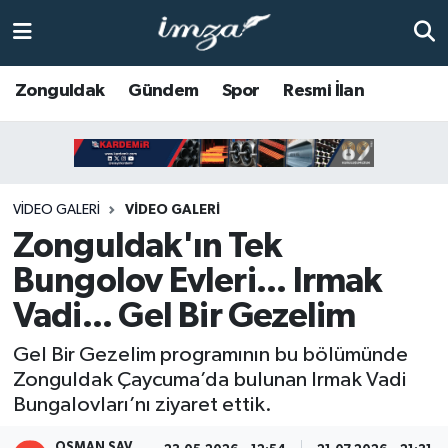
ZONGULDAK
Zonguldak Nöbetçi Eczaneler
Zonguldak
Gündem
Spor
Resmi İlan
Anasayfa
Zonguldak Hava Durumu
ALAPLI
Zonguldak Trafik Yoğunluk Haritası
VIDEO GALERI
VİDEO GALERİ
KOZLU
Süper Lig Puan Durumu ve Fikstür
Zonguldak'ın Tek
Bungolov Evleri... Irmak
KİLİMLİ
Tüm Manşetler
Vadi... Gel Bir Gezelim
BARTIN
Son Dakika Haberleri
Gel Bir Gezelim programının bu bölümünde
Zonguldak Çaycuma’da bulunan Irmak Vadi
BOLU
Haber Arşivi
Bungalovları’nı ziyaret ettik.
ÇAYCUMA
OSMAN SAV