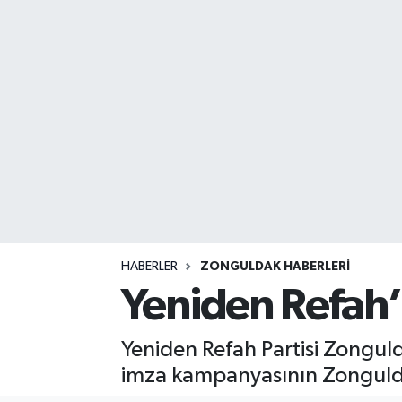
DEVREK
DÜZCE
EREĞLİ
GÖKÇEBEY
KARABÜK
KASTAMONU
HABERLER
ZONGULDAK HABERLERI
Yeniden Refah’t
Yeniden Refah Partisi Zonguld
imza kampanyasının Zonguldak