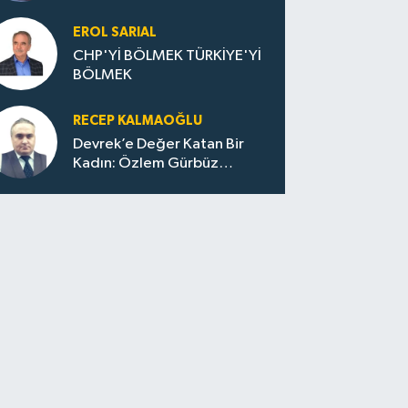
Huzur / Sokakta Sıfır Atık,
Evler Çöp Dolu
EROL SARIAL
CHP'Yİ BÖLMEK TÜRKİYE'Yİ
BÖLMEK
RECEP KALMAOĞLU
Devrek’e Değer Katan Bir
Kadın: Özlem Gürbüz
Ulupınar