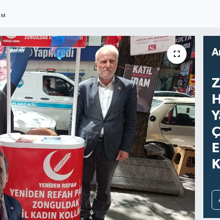
IM
A
Z
H
Y
Ç
E
K