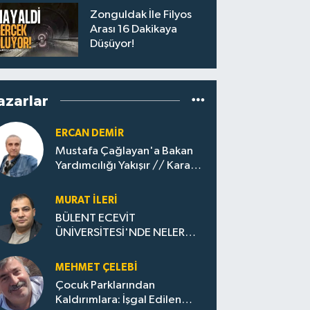
Zonguldak İle Filyos
Arası 16 Dakikaya
Düşüyor!
azarlar
ERCAN DEMIR
Mustafa Çağlayan'a Bakan
Yardımcılığı Yakışır // ​Kara
Elmastan Mavi Vatan Gazına:
Zonguldak'ın Dönüşümü..
MURAT İLERI
BÜLENT ECEVİT
ÜNİVERSİTESİ'NDE NELER
OLUYOR?
MEHMET ÇELEBI
Çocuk Parklarından
Kaldırımlara: İşgal Edilen