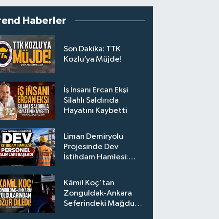
rend Haberler
Son Dakika: TTK
Kozlu’ya Müjde!
İş İnsanı Ercan Ekşi
Silahlı Saldırıda
Hayatını Kaybetti
Liman Demiryolu
Projesinde Dev
İstihdam Hamlesi:
Personel Alımları
Başladı
Kâmil Koç'tan
Zonguldak-Ankara
Seferindeki Mağdur
Yolculara Bilet İadesi