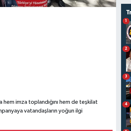
T
1
2
3
a hem imza toplandığını hem de teşkilat
4
kampanyaya vatandaşların yoğun ilgi