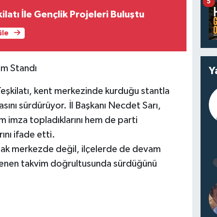
5
latı İle Gençlik Projeleri Buluştu
üle
ım Standı
Y
Teşkilatı, kent merkezinde kurduğu stantla
sını sürdürüyor. İl Başkanı Necdet Sarı,
 imza topladıklarını hem de parti
ını ifade etti.
dak merkezde değil, ilçelerde de devam
lirlenen takvim doğrultusunda sürdüğünü