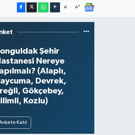
-
+
A
A
nket
onguldak Şehir
astanesi Nereye
apılmalı? (Alaplı,
aycuma, Devrek,
reğli, Gökçebey,
ilimli, Kozlu)
Ankete Katıl