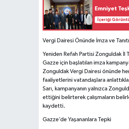
Emniyet Teşki
İçeriği Görünt
Vergi Dairesi Önünde İmza ve Tanıt
Yeniden Refah Partisi Zonguldak İl 
Gazze için başlatılan imza kampanya
Zonguldak Vergi Dairesi önünde hem
faaliyetlerini vatandaşlara anlattıklar
Sarı, kampanyanın yalnızca Zongul
ettiğini belirterek çalışmaların be
kaydetti.
Gazze’de Yaşananlara Tepki