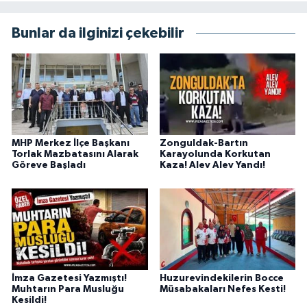
Bunlar da ilginizi çekebilir
MHP Merkez İlçe Başkanı
Zonguldak-Bartın
Torlak Mazbatasını Alarak
Karayolunda Korkutan
Göreve Başladı
Kaza! Alev Alev Yandı!
İmza Gazetesi Yazmıştı!
Huzurevindekilerin Bocce
Muhtarın Para Musluğu
Müsabakaları Nefes Kesti!
Kesildi!