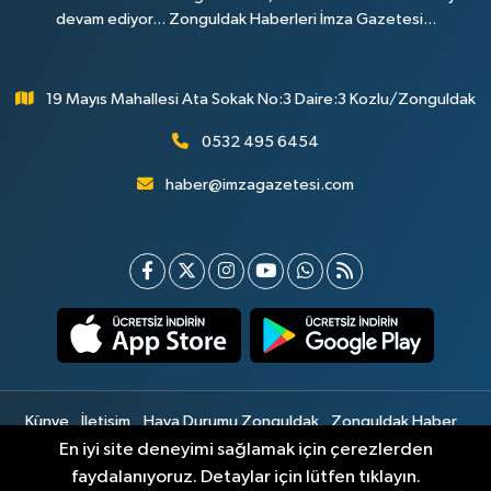
devam ediyor... Zonguldak Haberleri İmza Gazetesi...
19 Mayıs Mahallesi Ata Sokak No:3 Daire:3 Kozlu/Zonguldak
0532 495 6454
haber@imzagazetesi.com
Künye
İletişim
Hava Durumu Zonguldak
Zonguldak Haber
Gizlilik Sözleşmesi
Hizmet Şartları
Sitemap
En iyi site deneyimi sağlamak için çerezlerden
faydalanıyoruz. Detaylar için lütfen tıklayın.