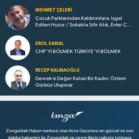
MEHMET ÇELEBI
Çocuk Parklarından Kaldırımlara: İşgal
Edilen Huzur / Sokakta Sıfır Atık, Evler Çöp
Dolu
EROL SARIAL
CHP'Yİ BÖLMEK TÜRKİYE'Yİ BÖLMEK
RECEP KALMAOĞLU
Devrek’e Değer Katan Bir Kadın: Özlem
Gürbüz Ulupınar
Zonguldak Haber merkezi olan İmza Gazetesi en güncel ve son
dakika haberleri ile Zonguldak ve çevre illerin nabzını tutmaya