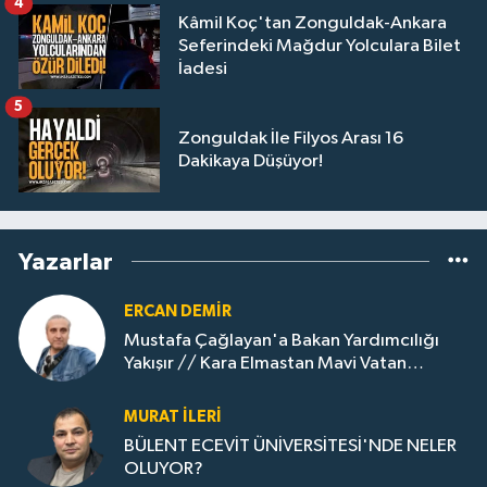
4
Kâmil Koç'tan Zonguldak-Ankara
Seferindeki Mağdur Yolculara Bilet
İadesi
5
Zonguldak İle Filyos Arası 16
Dakikaya Düşüyor!
Yazarlar
ERCAN DEMIR
Mustafa Çağlayan'a Bakan Yardımcılığı
Yakışır // ​Kara Elmastan Mavi Vatan
Gazına: Zonguldak'ın Dönüşümü..
MURAT İLERI
BÜLENT ECEVİT ÜNİVERSİTESİ'NDE NELER
OLUYOR?