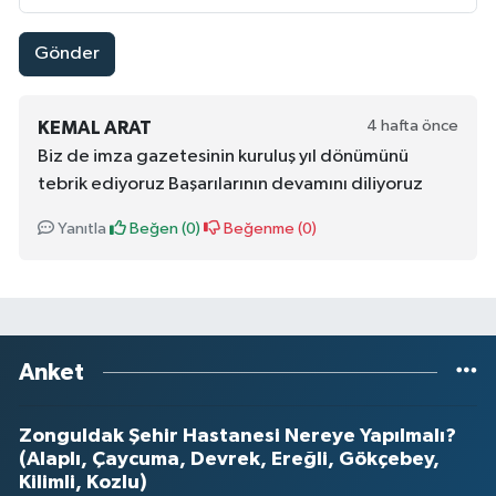
Gönder
4 hafta önce
KEMAL ARAT
Biz de imza gazetesinin kuruluş yıl dönümünü
tebrik ediyoruz Başarılarının devamını diliyoruz
Yanıtla
Beğen (
0
)
Beğenme (
0
)
Anket
Zonguldak Şehir Hastanesi Nereye Yapılmalı?
(Alaplı, Çaycuma, Devrek, Ereğli, Gökçebey,
Kilimli, Kozlu)