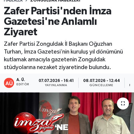
HABERLER
ZONGULDAK HABERLERI
Zafer Partisi'nden İmza
DEVREK
Gazetesi'ne Anlamlı
DÜZCE
Ziyaret
EREĞLİ
Zafer Partisi Zonguldak İl Başkanı Oğuzhan
Turhan, İmza Gazetesi’nin kuruluş yıl dönümünü
GÖKÇEBEY
kutlamak amacıyla gazetenin Zonguldak
stüdyolarına nezaket ziyaretinde bulundu.
KARABÜK
A. Ü.
07.07.2026 - 16:41
08.07.2026 - 12:44
EDITÖR
YAYINLANMA
GÜNCELLEME
PA
KASTAMONU