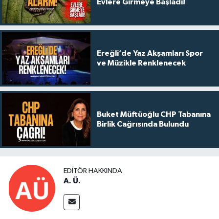
Evlere Girmeye Başladı!
Ereğli’de Yaz Akşamları Spor
ve Müzikle Renklenecek
Buket Müftüoğlu CHP Tabanına
Birlik Cağrısında Bulundu
EDITÖR HAKKINDA
A. Ü.