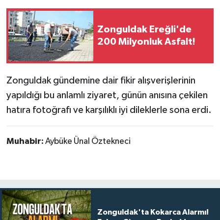
Zonguldak Ereğli'de
200 Milyonluk Asfalt!
Zonguldak gündemine dair fikir alışverişlerinin
yapıldığı bu anlamlı ziyaret, günün anısına çekilen
hatıra fotoğrafı ve karşılıklı iyi dileklerle sona erdi.
Muhabir:
Aybüke Ünal Öztekneci
Zonguldak'ta Kokarca Alarmı!