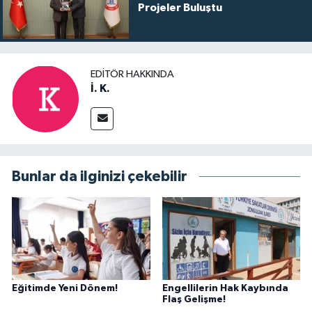
Projeler Buluştu
EDITÖR HAKKINDA
İ. K.
Bunlar da ilginizi çekebilir
Eğitimde Yeni Dönem!
Engellilerin Hak Kaybında
Flaş Gelişme!