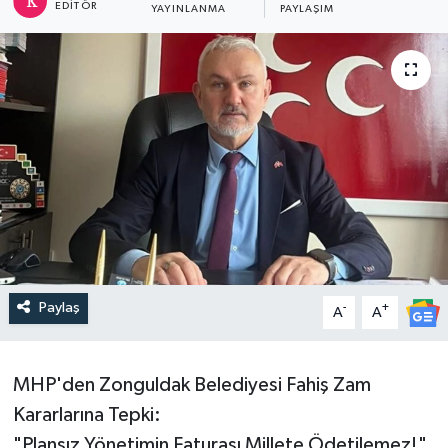
EDITÖR
YAYINLANMA
PAYLAŞIM
DEVREK
DÜZCE
EREĞLİ
GÖKÇEBEY
KARABÜK
KASTAMONU
Paylaş
-
+
A
A
MHP'den Zonguldak Belediyesi Fahiş Zam
Kararlarına Tepki:
"Plansız Yönetimin Faturası Millete Ödetilemez!"