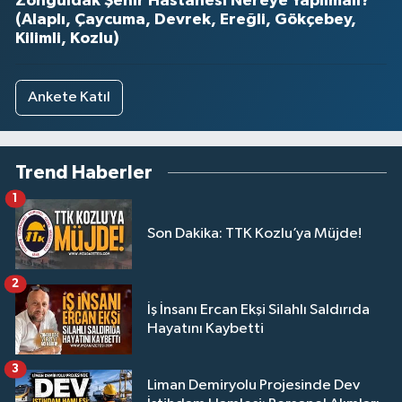
Zonguldak Şehir Hastanesi Nereye Yapılmalı?
(Alaplı, Çaycuma, Devrek, Ereğli, Gökçebey,
Kilimli, Kozlu)
Ankete Katıl
Trend Haberler
1
Son Dakika: TTK Kozlu’ya Müjde!
2
İş İnsanı Ercan Ekşi Silahlı Saldırıda
Hayatını Kaybetti
3
Liman Demiryolu Projesinde Dev