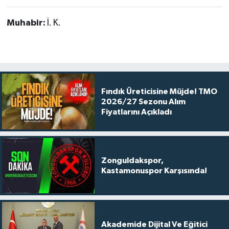
Muhabir:
İ. K.
Fındık Üreticisine Müjde! TMO
2026/27 Sezonu Alım
Fiyatlarını Açıkladı
Zonguldakspor,
Kastamonuspor Karşısında!
Akademide Dijital Ve Eğitici