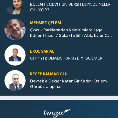
BÜLENT ECEVİT ÜNİVERSİTESİ'NDE NELER
OLUYOR?
MEHMET ÇELEBI
Çocuk Parklarından Kaldırımlara: İşgal
Edilen Huzur / Sokakta Sıfır Atık, Evler Çöp
Dolu
EROL SARIAL
CHP'Yİ BÖLMEK TÜRKİYE'Yİ BÖLMEK
RECEP KALMAOĞLU
Devrek’e Değer Katan Bir Kadın: Özlem
Gürbüz Ulupınar