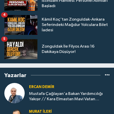
İstihdam Hamlesi: Personel Alımları
Başladı
4
Kâmil Koç'tan Zonguldak-Ankara
Seferindeki Mağdur Yolculara Bilet
İadesi
5
Zonguldak İle Filyos Arası 16
Dakikaya Düşüyor!
Yazarlar
ERCAN DEMIR
Mustafa Çağlayan'a Bakan Yardımcılığı
Yakışır // ​Kara Elmastan Mavi Vatan
Gazına: Zonguldak'ın Dönüşümü..
MURAT İLERI