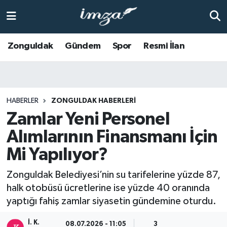
ZONGULDAK
Zonguldak Nöbetçi Eczaneler
Zonguldak
Gündem
Spor
Resmi İlan
Anasayfa
Zonguldak Hava Durumu
ALAPLI
Zonguldak Trafik Yoğunluk Haritası
HABERLER
ZONGULDAK HABERLERI
Zamlar Yeni Personel
KOZLU
Süper Lig Puan Durumu ve Fikstür
Alımlarının Finansmanı İçin
KİLİMLİ
Tüm Manşetler
Mi Yapılıyor?
BARTIN
Son Dakika Haberleri
Zonguldak Belediyesi’nin su tarifelerine yüzde 87,
halk otobüsü ücretlerine ise yüzde 40 oranında
BOLU
Haber Arşivi
yaptığı fahiş zamlar siyasetin gündemine oturdu.
ÇAYCUMA
İ. K.
08.07.2026 - 11:05
3