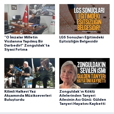
"O İmzalar Milletin
LGS Sonuçları Eğitimdeki
Vicdanına Yapılmış Bir
Eşitsizliğin Belgesidir
Darbedir!" Zonguldak’ta
Siyasi Fırtına
Kilimli Halkevi Yaz
Zonguldak'ın Köklü
Akşamında Müzikseverleri
Ailelerinden Tanyeri
Buluşturdu
Ailesinin Acı Günü: Gülden
Tanyeri Hayatını Kaybetti