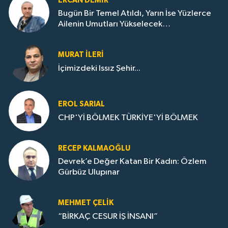
ERCAN DEMIR
Bugün Bir Temel Atıldı, Yarın İse Yüzlerce
Ailenin Umutları Yükselecek…
MURAT İLERI
İçimizdeki Issız Şehir...
EROL SARIAL
CHP'Yİ BÖLMEK TÜRKİYE'Yİ BÖLMEK
RECEP KALMAOĞLU
Devrek’e Değer Katan Bir Kadın: Özlem
Gürbüz Ulupınar
MEHMET ÇELIK
“BİRKAÇ CESUR İŞ İNSANI”