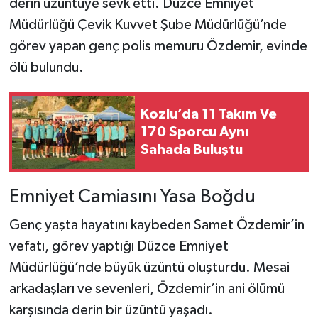
derin üzüntüye sevk etti. Düzce Emniyet
Müdürlüğü Çevik Kuvvet Şube Müdürlüğü’nde
görev yapan genç polis memuru Özdemir, evinde
ölü bulundu.
Kozlu’da 11 Takım Ve
170 Sporcu Aynı
Sahada Buluştu
Emniyet Camiasını Yasa Boğdu
Genç yaşta hayatını kaybeden Samet Özdemir’in
vefatı, görev yaptığı Düzce Emniyet
Müdürlüğü’nde büyük üzüntü oluşturdu. Mesai
arkadaşları ve sevenleri, Özdemir’in ani ölümü
karşısında derin bir üzüntü yaşadı.