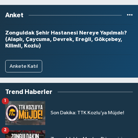
Anket
Zonguldak Şehir Hastanesi Nereye Yapılmalı?
(Alaplı, Çaycuma, Devrek, Ereğli, Gökçebey,
Kilimli, Kozlu)
Ankete Katıl
Trend Haberler
1
Son Dakika: TTK Kozlu’ya Müjde!
2