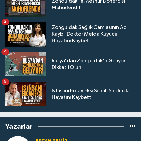
Zonguldak'ın Meşhur Dönercisi
Mühürlendi!
3
Zonguldak Sağlık Camiasının Acı
Kaybı: Doktor Melda Kuyucu
Hayatını Kaybetti
4
Rusya'dan Zonguldak'a Geliyor:
Dikkatli Olun!
5
İş İnsanı Ercan Ekşi Silahlı Saldırıda
Hayatını Kaybetti
Yazarlar