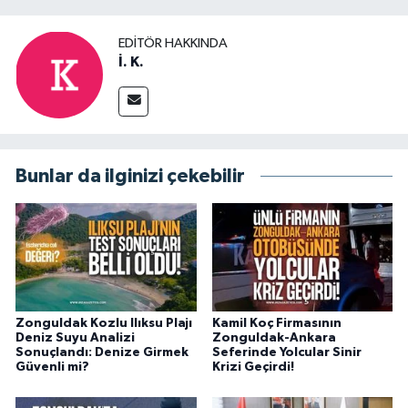
EDITÖR HAKKINDA
İ. K.
Bunlar da ilginizi çekebilir
Zonguldak Kozlu Ilıksu Plajı
Kamil Koç Firmasının
Deniz Suyu Analizi
Zonguldak-Ankara
Sonuçlandı: Denize Girmek
Seferinde Yolcular Sinir
Güvenli mi?
Krizi Geçirdi!