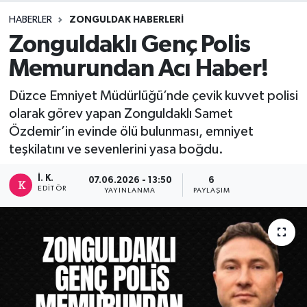
HABERLER
ZONGULDAK HABERLERI
DEVREK
Zonguldaklı Genç Polis
DÜZCE
Memurundan Acı Haber!
EREĞLİ
Düzce Emniyet Müdürlüğü’nde çevik kuvvet polisi
olarak görev yapan Zonguldaklı Samet
GÖKÇEBEY
Özdemir’in evinde ölü bulunması, emniyet
teşkilatını ve sevenlerini yasa boğdu.
KARABÜK
İ. K.
07.06.2026 - 13:50
6
EDITÖR
YAYINLANMA
PAYLAŞIM
KASTAMONU