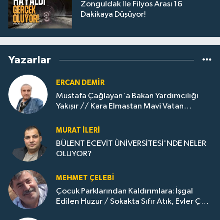
Zonguldak İle Filyos Arası 16
Dakikaya Düşüyor!
Yazarlar
ERCAN DEMIR
Mustafa Çağlayan'a Bakan Yardımcılığı
Yakışır // ​Kara Elmastan Mavi Vatan
Gazına: Zonguldak'ın Dönüşümü..
MURAT İLERI
BÜLENT ECEVİT ÜNİVERSİTESİ'NDE NELER
OLUYOR?
MEHMET ÇELEBI
Çocuk Parklarından Kaldırımlara: İşgal
Edilen Huzur / Sokakta Sıfır Atık, Evler Çöp
Dolu