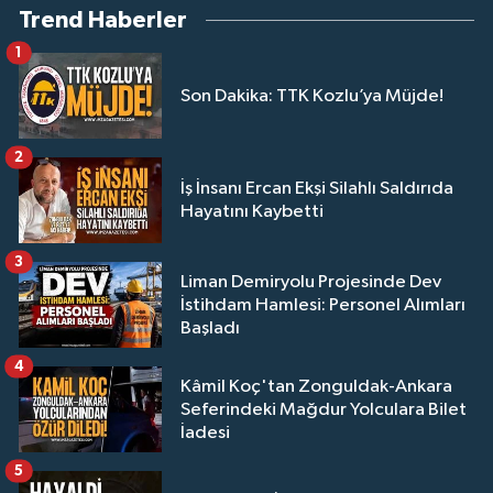
Trend Haberler
1
Son Dakika: TTK Kozlu’ya Müjde!
2
İş İnsanı Ercan Ekşi Silahlı Saldırıda
Hayatını Kaybetti
3
Liman Demiryolu Projesinde Dev
İstihdam Hamlesi: Personel Alımları
Başladı
4
Kâmil Koç'tan Zonguldak-Ankara
Seferindeki Mağdur Yolculara Bilet
İadesi
5