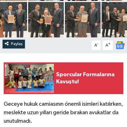
Paylaş
-
+
A
A
Sporcular Formalarına
Kavuştu!
Geceye hukuk camiasının önemli isimleri katılırken,
meslekte uzun yılları geride bırakan avukatlar da
unutulmadı.