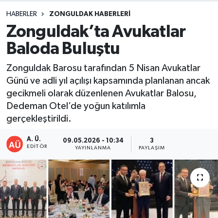
HABERLER
ZONGULDAK HABERLERI
DEVREK
Zonguldak’ta Avukatlar
DÜZCE
Baloda Buluştu
EREĞLİ
Zonguldak Barosu tarafından 5 Nisan Avukatlar
Günü ve adli yıl açılışı kapsamında planlanan ancak
GÖKÇEBEY
gecikmeli olarak düzenlenen Avukatlar Balosu,
Dedeman Otel’de yoğun katılımla
KARABÜK
gerçekleştirildi.
A. Ü.
KASTAMONU
09.05.2026 - 10:34
3
EDITÖR
YAYINLANMA
PAYLAŞIM