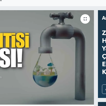
IM
A
Z
H
Y
Ç
E
K