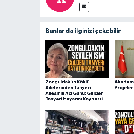
Bunlar da ilginizi çekebilir
Zonguldak'ın Köklü
Akademid
Ailelerinden Tanyeri
Projeler
Ailesinin Acı Günü: Gülden
Tanyeri Hayatını Kaybetti