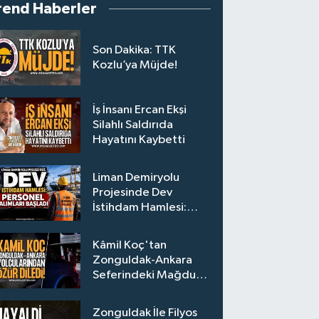
rend Haberler
Son Dakika: TTK
Kozlu’ya Müjde!
İş İnsanı Ercan Ekşi
Silahlı Saldırıda
Hayatını Kaybetti
Liman Demiryolu
Projesinde Dev
İstihdam Hamlesi:
Personel Alımları
Başladı
Kâmil Koç'tan
Zonguldak-Ankara
Seferindeki Mağdur
Yolculara Bilet İadesi
Zonguldak İle Filyos