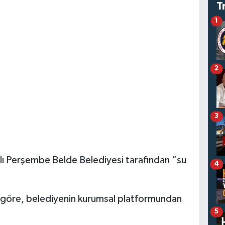
T
1
2
3
ı Perşembe Belde Belediyesi tarafından “su
4
göre, belediyenin kurumsal platformundan
5