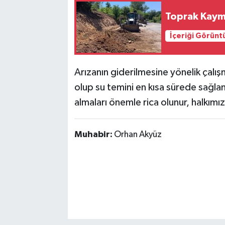
Toprak Kaym
İçeriği Görünt
Arızanın giderilmesine yönelik çalı
olup su temini en kısa sürede sağlan
almaları önemle rica olunur, halkım
Muhabir:
Orhan Akyüz