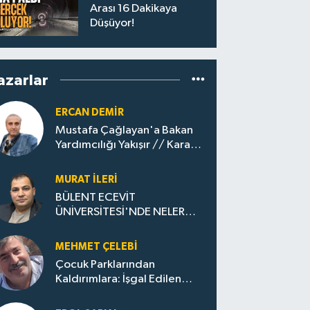
Arası 16 Dakikaya
Düşüyor!
azarlar
ERCAN DEMIR
Mustafa Çağlayan'a Bakan
Yardımcılığı Yakışır // ​Kara
Elmastan Mavi Vatan Gazına:
Zonguldak'ın Dönüşümü..
MURAT İLERI
BÜLENT ECEVİT
ÜNİVERSİTESİ'NDE NELER
OLUYOR?
MEHMET ÇELEBI
Çocuk Parklarından
Kaldırımlara: İşgal Edilen
Huzur / Sokakta Sıfır Atık,
Evler Çöp Dolu