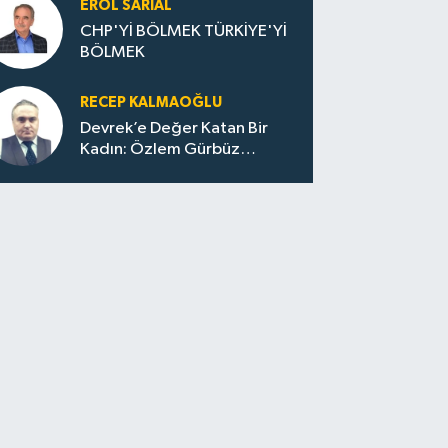
EROL SARIAL
CHP'Yİ BÖLMEK TÜRKİYE'Yİ
BÖLMEK
RECEP KALMAOĞLU
Devrek’e Değer Katan Bir
Kadın: Özlem Gürbüz
Ulupınar