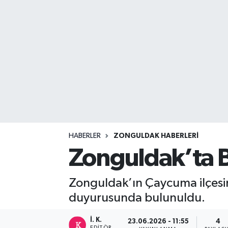
DEVREK
DÜZCE
EREĞLİ
GÖKÇEBEY
KARABÜK
HABERLER
ZONGULDAK HABERLERI
KASTAMONU
Zonguldak’ta B
Zonguldak’ın Çaycuma ilçesin
duyurusunda bulunuldu.
İ. K.
23.06.2026 - 11:55
4
EDITÖR