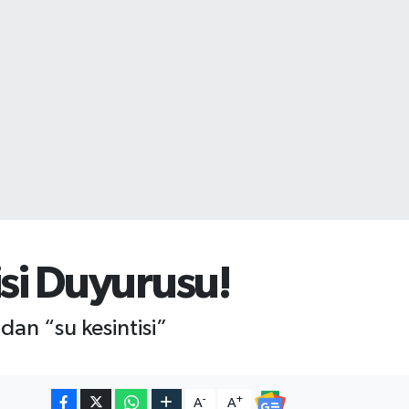
si Duyurusu!
an “su kesintisi”
-
+
A
A