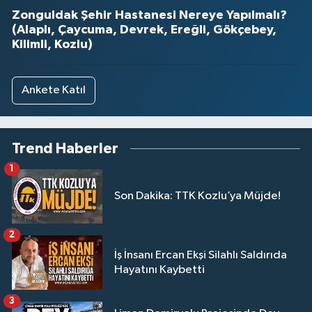
Zonguldak Şehir Hastanesi Nereye Yapılmalı?
(Alaplı, Çaycuma, Devrek, Ereğli, Gökçebey,
Kilimli, Kozlu)
Ankete Katıl
Trend Haberler
1
Son Dakika: TTK Kozlu’ya Müjde!
2
İş İnsanı Ercan Ekşi Silahlı Saldırıda
Hayatını Kaybetti
3