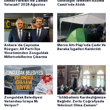
Emekli Farkları Ne Zaman
Geleceğin Temelleri Kozma
Yatacak? 2026 Ağustos
Camii’nde Atıldı
Ankara'da Çaycuma
Merve Altı Plajı’nda Çadır Ve
Rüzgarı: AK Parti İlçe
Baraka İşgalleri Kaldırıldı
Yönetiminden Zonguldak
Milletvekillerine Çıkarma
Zonguldak Belediyesi
"İstikbalimiz Kardeşliğimize
Vatandaşı İcraya Mı
Bağlıdır. Zorlu Coğrafyada
Veriyor?
Yekvücut Olma Zamanı"