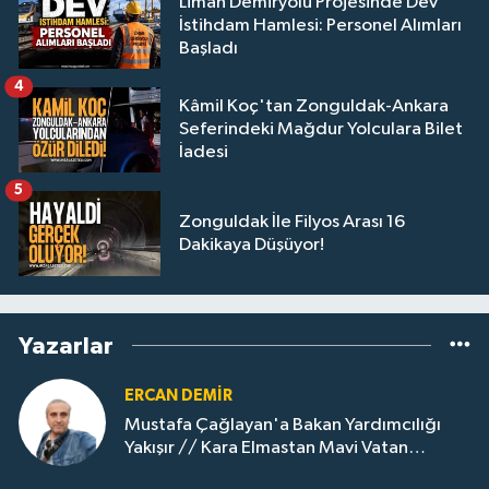
Liman Demiryolu Projesinde Dev
İstihdam Hamlesi: Personel Alımları
Başladı
4
Kâmil Koç'tan Zonguldak-Ankara
Seferindeki Mağdur Yolculara Bilet
İadesi
5
Zonguldak İle Filyos Arası 16
Dakikaya Düşüyor!
Yazarlar
ERCAN DEMIR
Mustafa Çağlayan'a Bakan Yardımcılığı
Yakışır // ​Kara Elmastan Mavi Vatan
Gazına: Zonguldak'ın Dönüşümü..