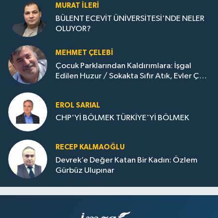
MURAT İLERI
BÜLENT ECEVİT ÜNİVERSİTESİ'NDE NELER
OLUYOR?
MEHMET ÇELEBI
Çocuk Parklarından Kaldırımlara: İşgal
Edilen Huzur / Sokakta Sıfır Atık, Evler Çöp
Dolu
EROL SARIAL
CHP'Yİ BÖLMEK TÜRKİYE'Yİ BÖLMEK
RECEP KALMAOĞLU
Devrek’e Değer Katan Bir Kadın: Özlem
Gürbüz Ulupınar