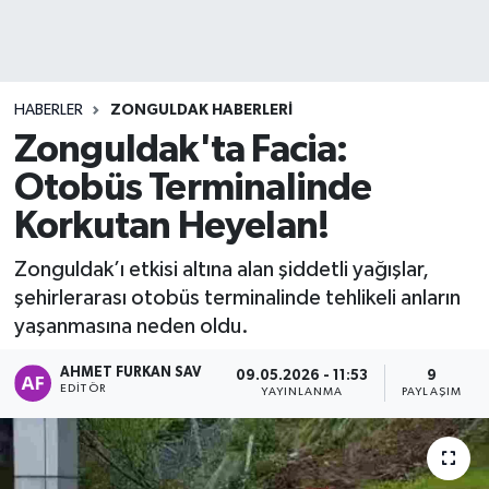
DEVREK
DÜZCE
HABERLER
ZONGULDAK HABERLERI
Zonguldak'ta Facia:
EREĞLİ
Otobüs Terminalinde
GÖKÇEBEY
Korkutan Heyelan!
KARABÜK
Zonguldak’ı etkisi altına alan şiddetli yağışlar,
şehirlerarası otobüs terminalinde tehlikeli anların
KASTAMONU
yaşanmasına neden oldu.
AHMET FURKAN SAV
09.05.2026 - 11:53
9
EDITÖR
YAYINLANMA
PAYLAŞIM