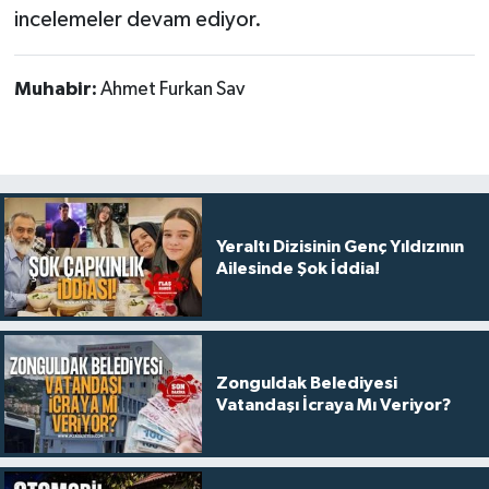
incelemeler devam ediyor.
Muhabir:
Ahmet Furkan Sav
Yeraltı Dizisinin Genç Yıldızının
Ailesinde Şok İddia!
Zonguldak Belediyesi
Vatandaşı İcraya Mı Veriyor?