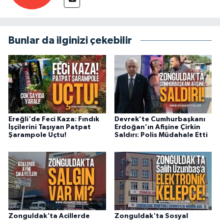
Bunlar da ilginizi çekebilir
Ereğli'de Feci Kaza: Fındık
Devrek’te Cumhurbaşkanı
İşçilerini Taşıyan Patpat
Erdoğan’ın Afişine Çirkin
Şarampole Uçtu!
Saldırı: Polis Müdahale Etti
Zonguldak'ta Acillerde
Zonguldak'ta Sosyal