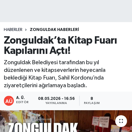
DEVREK
DÜZCE
HABERLER
ZONGULDAK HABERLERI
Zonguldak’ta Kitap Fuarı
EREĞLİ
Kapılarını Açtı!
GÖKÇEBEY
Zonguldak Belediyesi tarafından bu yıl
düzenlenen ve kitapseverlerin heyecanla
KARABÜK
beklediği Kitap Fuarı, Sahil Kordonu’nda
ziyaretçilerini ağırlamaya başladı.
KASTAMONU
A. Ü.
08.05.2026 - 16:56
8
EDITÖR
YAYINLANMA
PAYLAŞIM