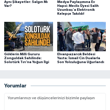
Aynı Şikayetler: Salgın Mı
Medya Paylaşımına Ev
Var?
Hapsi: Meclis Üyesi Salih
Uzunbaş'a Elektronik
Kelepçe Takıldı!
Göklerin Milli Gururu
Elvanpazarcık Beldesi
Zonguldak Sahilinde:
Yasta: İsmail Cin Dualarla
Solotürk Tırı’na Yoğun İlgi
Son Yolculuğuna Uğurlandı
Yorumlar