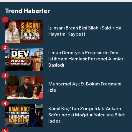
Trend Haberler
1
İş İnsanı Ercan Ekşi Silahlı Saldırıda
Hayatını Kaybetti
2
Liman Demiryolu Projesinde Dev
İstihdam Hamlesi: Personel Alımları
Başladı
3
Muhtemel Aşk 9. Bölüm Fragmanı
İzle
4
Kâmil Koç'tan Zonguldak-Ankara
Seferindeki Mağdur Yolculara Bilet
İadesi
5