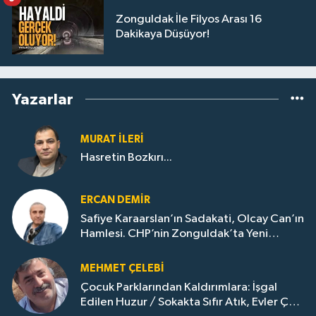
Zonguldak İle Filyos Arası 16
Dakikaya Düşüyor!
Yazarlar
MURAT İLERI
Hasretin Bozkırı...
ERCAN DEMIR
Safiye Karaarslan’ın Sadakati, Olcay Can’ın
Hamlesi. CHP’nin Zonguldak’ta Yeni
Dönemi..
MEHMET ÇELEBI
Çocuk Parklarından Kaldırımlara: İşgal
Edilen Huzur / Sokakta Sıfır Atık, Evler Çöp