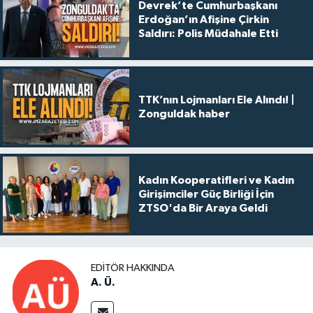
Devrek’te Cumhurbaşkanı
Erdoğan’ın Afişine Çirkin
Saldırı: Polis Müdahale Etti
TTK’nın Lojmanları Ele Alındı! |
Zonguldak haber
Kadın Kooperatifleri ve Kadın
Girişimciler Güç Birliği İçin
ZTSO'da Bir Araya Geldi
EDITÖR HAKKINDA
A. Ü.