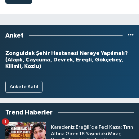
Anket
Zonguldak Şehir Hastanesi Nereye Yapılmalı?
(Alaplı, Çaycuma, Devrek, Ereğli, Gökçebey,
Kilimli, Kozlu)
Ankete Katıl
Trend Haberler
1
Karadeniz Ereğli'de Feci Kaza: Tırın
Altına Giren 18 Yaşındaki Miraç