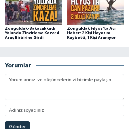
Zonguldak-Bakacakkadı
Zonguldak Filyos'ta Acı
Yolunda Zincirleme Kaza: 4
Haber: 2 Kişi Hayatını
Araç Birbirine Girdi
Kaybetti, 1 Kişi Aranıyor
Yorumlar
Gönder