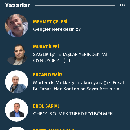
Yazarlar
MEHMET ÇELEBI
Gençler Neredesiniz?
MURAT İLERI
SAĞLIK-İŞ’TE TAŞLAR YERİNDEN Mİ
OYNUYOR ?... ( 1 )
ERCAN DEMIR
Madem ki Mekke'yi biz koruyacağız, Fırsat
Bu Fırsat, Hac Kontenjan Sayısı Arttırılsın
EROL SARIAL
CHP'Yİ BÖLMEK TÜRKİYE'Yİ BÖLMEK