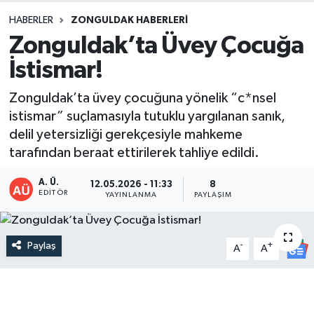
HABERLER
ZONGULDAK HABERLERI
DEVREK
Zonguldak’ta Üvey Çocuğa
DÜZCE
İstismar!
EREĞLİ
Zonguldak’ta üvey çocuğuna yönelik “c*nsel
istismar” suçlamasıyla tutuklu yargılanan sanık,
GÖKÇEBEY
delil yetersizliği gerekçesiyle mahkeme
tarafından beraat ettirilerek tahliye edildi.
KARABÜK
A. Ü.
12.05.2026 - 11:33
8
EDITÖR
YAYINLANMA
PAYLAŞIM
KASTAMONU
Paylaş
-
+
A
A