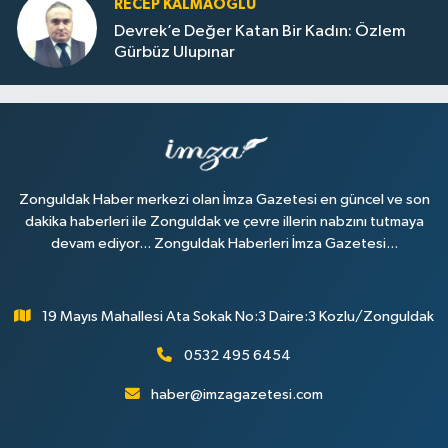
RECEP KALMAOĞLU
Devrek’e Değer Katan Bir Kadın: Özlem
Gürbüz Ulupınar
Zonguldak Haber merkezi olan İmza Gazetesi en güncel ve son
dakika haberleri ile Zonguldak ve çevre illerin nabzını tutmaya
devam ediyor... Zonguldak Haberleri İmza Gazetesi...
19 Mayıs Mahallesi Ata Sokak No:3 Daire:3 Kozlu/Zonguldak
0532 495 6454
haber@imzagazetesi.com