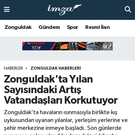
ZONGULDAK
Zonguldak Nöbetçi Eczaneler
Zonguldak
Gündem
Spor
Resmi İlan
Anasayfa
Zonguldak Hava Durumu
ALAPLI
Zonguldak Trafik Yoğunluk Haritası
HABERLER
ZONGULDAK HABERLERI
KOZLU
Süper Lig Puan Durumu ve Fikstür
Zonguldak'ta Yılan
KİLİMLİ
Tüm Manşetler
Sayısındaki Artış
Vatandaşları Korkutuyor
BARTIN
Son Dakika Haberleri
Zonguldak'ta havaların ısınmasıyla birlikte kış
BOLU
Haber Arşivi
uykusundan uyanan yılanlar, yerleşim yerlerine ve
şehir merkezine inmeye başladı. Son günlerde
ÇAYCUMA