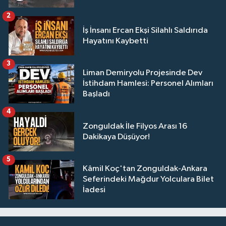
2
İş İnsanı Ercan Ekşi Silahlı Saldırıda
Hayatını Kaybetti
3
Liman Demiryolu Projesinde Dev
İstihdam Hamlesi: Personel Alımları
Başladı
4
Zonguldak İle Filyos Arası 16
Dakikaya Düşüyor!
5
Kâmil Koç'tan Zonguldak-Ankara
Seferindeki Mağdur Yolculara Bilet
İadesi