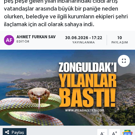
peş peşe gelen yılan ihbarlarındaki ciddi artış
vatandaşlar arasında büyük bir paniğe neden
DEVREK
olurken, belediye ve ilgili kurumların ekipleri şehri
ilaçlamak için acil olarak sahaya indi.
DÜZCE
AHMET FURKAN SAV
30.06.2026 - 17:22
10
EREĞLİ
EDITÖR
YAYINLANMA
PAYLAŞIM
GÖKÇEBEY
KARABÜK
KASTAMONU
Paylaş
-
+
A
A