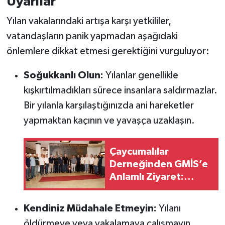
Uyarılar
Yılan vakalarındaki artışa karşı yetkililer,
vatandaşların panik yapmadan aşağıdaki
önlemlere dikkat etmesi gerektiğini vurguluyor:
Soğukkanlı Olun:
Yılanlar genellikle
kışkırtılmadıkları sürece insanlara saldırmazlar.
Bir yılanla karşılaştığınızda ani hareketler
yapmaktan kaçının ve yavaşça uzaklaşın.
Çaycumalılar
Derneğinden GMİS’e
Anlamlı Ziyaret:
Madencinin Ve
Emeğin Yanındayız
Kendiniz Müdahale Etmeyin:
Yılanı
öldürmeye veya yakalamaya çalışmayın.