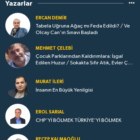
Yazarlar
ERCAN DEMIR
Tabela Uğruna Ağaç mı Feda Edildi? / Ve
Olcay Can'ın Sınavı Başladı
MEHMET ÇELEBI
Çocuk Parklarından Kaldırımlara: İşgal
Edilen Huzur / Sokakta Sıfır Atık, Evler Çöp
Dolu
MURAT İLERI
İnsanın En Büyük Yenilgisi
EROL SARIAL
CHP'Yİ BÖLMEK TÜRKİYE'Yİ BÖLMEK
RECEP KALMAOĞLU