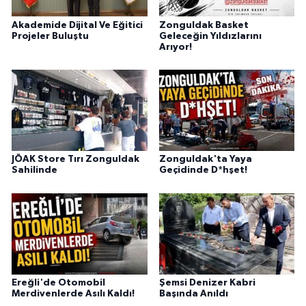
Akademide Dijital Ve Eğitici
Zonguldak Basket
Projeler Buluştu
Geleceğin Yıldızlarını
Arıyor!
JÖAK Store Tırı Zonguldak
Zonguldak'ta Yaya
Sahilinde
Geçidinde D*hşet!
Ereğli'de Otomobil
Şemsi Denizer Kabri
Merdivenlerde Asılı Kaldı!
Başında Anıldı